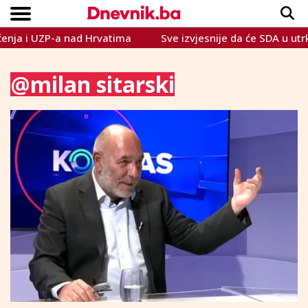
nja i UZP-a nad Hrvatima
Sve izvjesnije da će SDA u utrku
Copyright © Dnevnik.ba 2023.
CRNA KRONIKA
INTERVIEW
LIFESTYLE
VIJESTI
SPORT
TEME
@milan sitarski