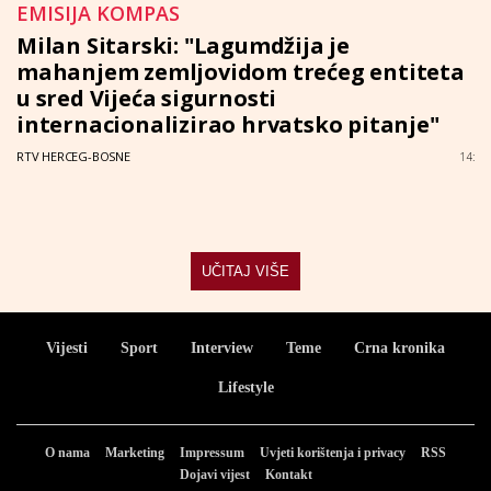
EMISIJA KOMPAS
Milan Sitarski: "Lagumdžija je
mahanjem zemljovidom trećeg entiteta
u sred Vijeća sigurnosti
internacionalizirao hrvatsko pitanje"
RTV HERCEG-BOSNE
14:
UČITAJ VIŠE
Vijesti
Sport
Interview
Teme
Crna kronika
Lifestyle
O nama
Marketing
Impressum
Uvjeti korištenja i privacy
RSS
Dojavi vijest
Kontakt