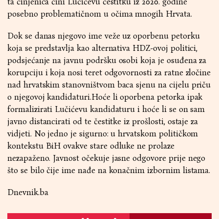
ta činjenica čini Lučićevu čestitku iz 2020. godine
posebno problematičnom u očima mnogih Hrvata.
Dok se danas njegovo ime veže uz oporbenu petorku
koja se predstavlja kao alternativa HDZ-ovoj politici,
podsjećanje na javnu podršku osobi koja je osuđena za
korupciju i koja nosi teret odgovornosti za ratne zločine
nad hrvatskim stanovništvom baca sjenu na cijelu priču
o njegovoj kandidaturi.Hoće li oporbena petorka ipak
formalizirati Lučićevu kandidaturu i hoće li se on sam
javno distancirati od te čestitke iz prošlosti, ostaje za
vidjeti. No jedno je sigurno: u hrvatskom političkom
kontekstu BiH ovakve stare odluke ne prolaze
nezapaženo. Javnost očekuje jasne odgovore prije nego
što se bilo čije ime nađe na konačnim izbornim listama.
Dnevnik.ba