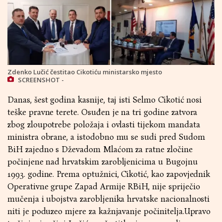
Zdenko Lučić čestitao Cikotiću ministarsko mjesto
SCREENSHOT -
Danas, šest godina kasnije, taj isti Selmo Cikotić nosi
teške pravne terete. Osuđen je na tri godine zatvora
zbog zloupotrebe položaja i ovlasti tijekom mandata
ministra obrane, a istodobno mu se sudi pred Sudom
BiH zajedno s Dževadom Mlaćom za ratne zločine
počinjene nad hrvatskim zarobljenicima u Bugojnu
1993. godine. Prema optužnici, Cikotić, kao zapovjednik
Operativne grupe Zapad Armije RBiH, nije spriječio
mučenja i ubojstva zarobljenika hrvatske nacionalnosti
niti je poduzeo mjere za kažnjavanje počinitelja.Upravo