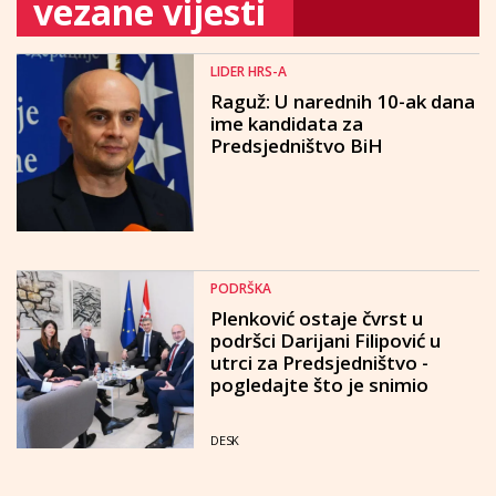
vezane vijesti
LIDER HRS-A
Raguž: U narednih 10-ak dana
ime kandidata za
Predsjedništvo BiH
PODRŠKA
Plenković ostaje čvrst u
podršci Darijani Filipović u
utrci za Predsjedništvo -
pogledajte što je snimio
DESK