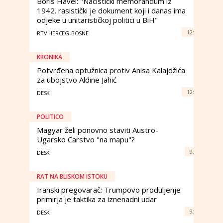
Boris Havel: "Nacistički memorandum iz
1942. rasistički je dokument koji i danas ima
odjeke u unitarističkoj politici u BiH"
12:
RTV HERCEG-BOSNE
KRONIKA
Potvrđena optužnica protiv Anisa Kalajdžića
za ubojstvo Aldine Jahić
12:
DESK
POLITICO
Magyar želi ponovno staviti Austro-
Ugarsko Carstvo "na mapu"?
9:
DESK
RAT NA BLISKOM ISTOKU
Iranski pregovarač: Trumpovo produljenje
primirja je taktika za iznenadni udar
9:
DESK