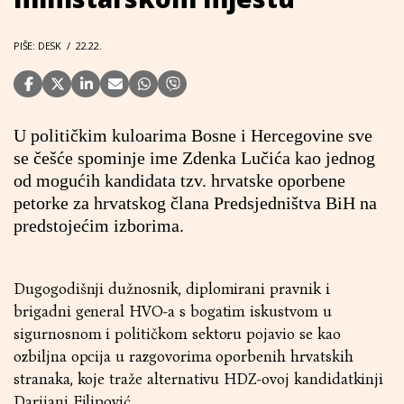
PIŠE: DESK
/
22.22.
U političkim kuloarima Bosne i Hercegovine sve
se češće spominje ime Zdenka Lučića kao jednog
od mogućih kandidata tzv. hrvatske oporbene
petorke za hrvatskog člana Predsjedništva BiH na
predstojećim izborima.
Dugogodišnji dužnosnik, diplomirani pravnik i
brigadni general HVO-a s bogatim iskustvom u
sigurnosnom i političkom sektoru pojavio se kao
ozbiljna opcija u razgovorima oporbenih hrvatskih
stranaka, koje traže alternativu HDZ-ovoj kandidatkinji
Darijani Filipović.