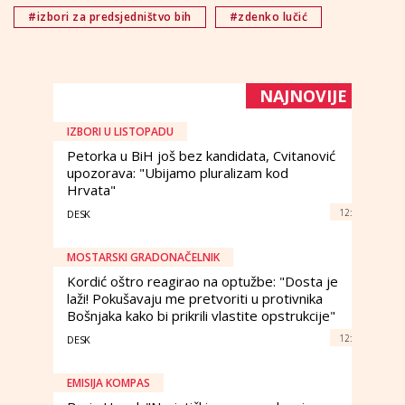
#izbori za predsjedništvo bih
#zdenko lučić
NAJNOVIJE
IZBORI U LISTOPADU
Petorka u BiH još bez kandidata, Cvitanović
upozorava: "Ubijamo pluralizam kod
Hrvata"
12:
DESK
MOSTARSKI GRADONAČELNIK
Kordić oštro reagirao na optužbe: "Dosta je
laži! Pokušavaju me pretvoriti u protivnika
Bošnjaka kako bi prikrili vlastite opstrukcije"
12:
DESK
EMISIJA KOMPAS