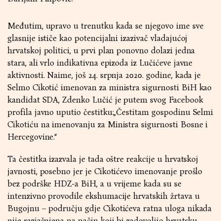
Međutim, upravo u trenutku kada se njegovo ime sve
glasnije ističe kao potencijalni izazivač vladajućoj
hrvatskoj politici, u prvi plan ponovno dolazi jedna
stara, ali vrlo indikativna epizoda iz Lučićeve javne
aktivnosti. Naime, još 24. srpnja 2020. godine, kada je
Selmo Cikotić imenovan za ministra sigurnosti BiH kao
kandidat SDA, Zdenko Lučić je putem svog Facebook
profila javno uputio čestitku:„Čestitam gospodinu Selmi
Cikotiću na imenovanju za Ministra sigurnosti Bosne i
Hercegovine.“
Ta čestitka izazvala je tada oštre reakcije u hrvatskoj
javnosti, posebno jer je Cikotićevo imenovanje prošlo
bez podrške HDZ-a BiH, a u vrijeme kada su se
intenzivno provodile ekshumacije hrvatskih žrtava u
Bugojnu – području gdje Cikotićeva ratna uloga nikada
nije razjašnjena na način koji bi zadovoljio hrvatsku