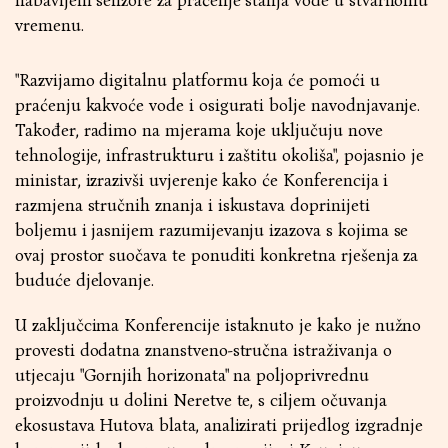
nabavljeni senzore za praćenje stanja vode u stvarnomu
vremenu.
"Razvijamo digitalnu platformu koja će pomoći u
praćenju kakvoće vode i osigurati bolje navodnjavanje.
Također, radimo na mjerama koje uključuju nove
tehnologije, infrastrukturu i zaštitu okoliša", pojasnio je
ministar, izrazivši uvjerenje kako će Konferencija i
razmjena stručnih znanja i iskustava doprinijeti
boljemu i jasnijem razumijevanju izazova s kojima se
ovaj prostor suočava te ponuditi konkretna rješenja za
buduće djelovanje.
U zaključcima Konferencije istaknuto je kako je nužno
provesti dodatna znanstveno-stručna istraživanja o
utjecaju "Gornjih horizonata" na poljoprivrednu
proizvodnju u dolini Neretve te, s ciljem očuvanja
ekosustava Hutova blata, analizirati prijedlog izgradnje