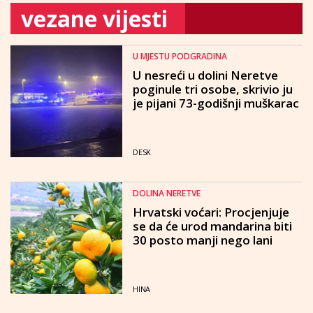
vezane vijesti
U MJESTU PODGRADINA
U nesreći u dolini Neretve
poginule tri osobe, skrivio ju
je pijani 73-godišnji muškarac
DESK
DOLINA NERETVE
Hrvatski voćari: Procjenjuje
se da će urod mandarina biti
30 posto manji nego lani
HINA