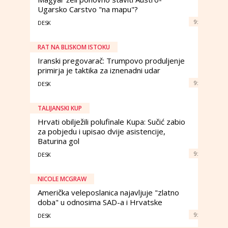
Ugarsko Carstvo "na mapu"?
9:
DESK
RAT NA BLISKOM ISTOKU
Iranski pregovarač: Trumpovo produljenje
primirja je taktika za iznenadni udar
9:
DESK
TALIJANSKI KUP
Hrvati obilježili polufinale Kupa: Sučić zabio
za pobjedu i upisao dvije asistencije,
Baturina gol
9:
DESK
NICOLE MCGRAW
Američka veleposlanica najavljuje "zlatno
doba" u odnosima SAD-a i Hrvatske
9:
DESK