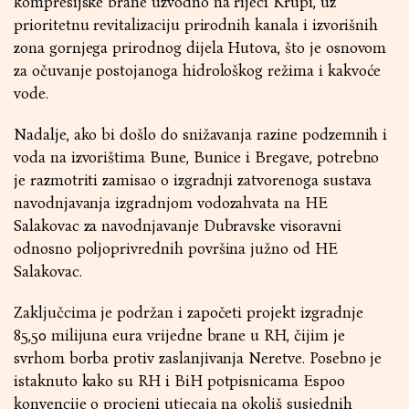
kompresijske brane uzvodno na rijeci Krupi, uz
prioritetnu revitalizaciju prirodnih kanala i izvorišnih
zona gornjega prirodnog dijela Hutova, što je osnovom
za očuvanje postojanoga hidrološkog režima i kakvoće
vode.
Nadalje, ako bi došlo do snižavanja razine podzemnih i
voda na izvorištima Bune, Bunice i Bregave, potrebno
je razmotriti zamisao o izgradnji zatvorenoga sustava
navodnjavanja izgradnjom vodozahvata na HE
Salakovac za navodnjavanje Dubravske visoravni
odnosno poljoprivrednih površina južno od HE
Salakovac.
Zaključcima je podržan i započeti projekt izgradnje
85,50 milijuna eura vrijedne brane u RH, čijim je
svrhom borba protiv zaslanjivanja Neretve. Posebno je
istaknuto kako su RH i BiH potpisnicama Espoo
konvencije o procjeni utjecaja na okoliš susjednih