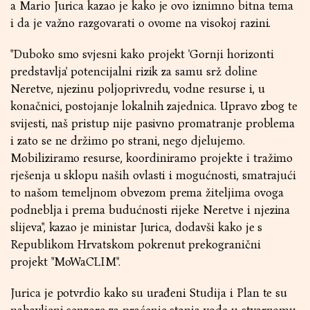
a Mario Jurica kazao je kako je ovo iznimno bitna tema
i da je važno razgovarati o ovome na visokoj razini.
"Duboko smo svjesni kako projekt 'Gornji horizonti
predstavlja' potencijalni rizik za samu srž doline
Neretve, njezinu poljoprivredu, vodne resurse i, u
konačnici, postojanje lokalnih zajednica. Upravo zbog te
svijesti, naš pristup nije pasivno promatranje problema
i zato se ne držimo po strani, nego djelujemo.
Mobiliziramo resurse, koordiniramo projekte i tražimo
rješenja u sklopu naših ovlasti i mogućnosti, smatrajući
to našom temeljnom obvezom prema žiteljima ovoga
podneblja i prema budućnosti rijeke Neretve i njezina
slijeva", kazao je ministar Jurica, dodavši kako je s
Republikom Hrvatskom pokrenut prekogranični
projekt "MoWaCLIM".
Jurica je potvrdio kako su urađeni Studija i Plan te su