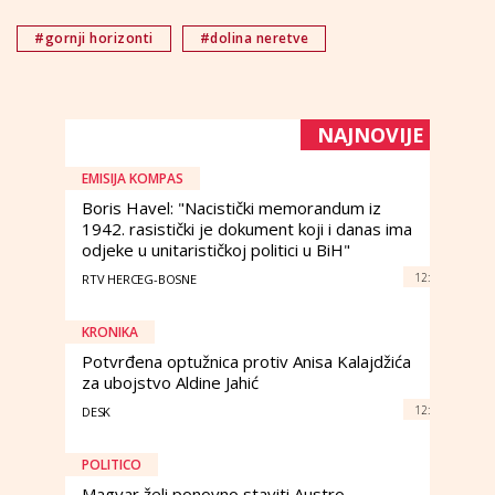
#gornji horizonti
#dolina neretve
NAJNOVIJE
EMISIJA KOMPAS
Boris Havel: "Nacistički memorandum iz
1942. rasistički je dokument koji i danas ima
odjeke u unitarističkoj politici u BiH"
12:
RTV HERCEG-BOSNE
KRONIKA
Potvrđena optužnica protiv Anisa Kalajdžića
za ubojstvo Aldine Jahić
12:
DESK
POLITICO
Magyar želi ponovno staviti Austro-