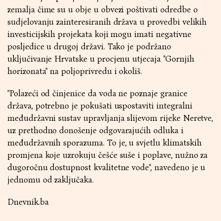
zemalja čime su u obje u obvezi poštivati odredbe o
sudjelovanju zainteresiranih država u provedbi velikih
investicijskih projekata koji mogu imati negativne
posljedice u drugoj državi. Tako je podržano
uključivanje Hrvatske u procjenu utjecaja "Gornjih
horizonata" na poljoprivredu i okoliš.
"Polazeći od činjenice da voda ne poznaje granice
država, potrebno je pokušati uspostaviti integralni
međudržavni sustav upravljanja slijevom rijeke Neretve,
uz prethodno donošenje odgovarajućih odluka i
međudržavnih sporazuma. To je, u svjetlu klimatskih
promjena koje uzrokuju češće suše i poplave, nužno za
dugoročnu dostupnost kvalitetne vode", navedeno je u
jednomu od zaključaka.
Dnevnik.ba