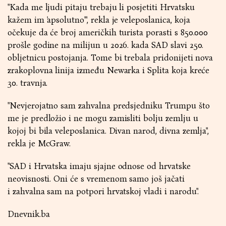
"Kada me ljudi pitaju trebaju li posjetiti Hrvatsku
kažem im 'apsolutno'", rekla je veleposlanica, koja
očekuje da će broj američkih turista porasti s 850.000
prošle godine na milijun u 2026. kada SAD slavi 250.
obljetnicu postojanja. Tome bi trebala pridonijeti nova
zrakoplovna linija između Newarka i Splita koja kreće
30. travnja.
"Nevjerojatno sam zahvalna predsjedniku Trumpu što
me je predložio i ne mogu zamisliti bolju zemlju u
kojoj bi bila veleposlanica. Divan narod, divna zemlja",
rekla je McGraw.
"SAD i Hrvatska imaju sjajne odnose od hrvatske
neovisnosti. Oni će s vremenom samo još jačati
i zahvalna sam na potpori hrvatskoj vladi i narodu".
Dnevnik.ba