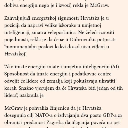
dobiva energiju nego je i izvozi", rekla je McGraw.
Zahvaljujući energetskoj sigurnosti Hrvatska je u
poziciji da napravi velike iskorake u umjetnoj
inteligenciji, smatra veleposlanica. Ne želeći iznositi
pojedinosti, rekla je da će se u Dubrovniku potpisati
"monumentalni poslovi kakvi dosad nisu viđeni u
Hrvatskoj".
"Ako imate energiju imate i umjetnu inteligenciju (AI).
Sposobnost da imate energiju i podatkovne centre
odvojit će lidere od zemalja koji pokušavaju uhvatiti
korak. Snažno vjerujem da će Hrvatska biti jedan od tih
lidera", istaknula je.
McGraw je pohvalila činjenicu da je Hrvatska
dosegnula cilj NATO-a o izdvajanju dva posto GDP-a za
obranu i predanost Zagreba da ulaganja poveća na pet