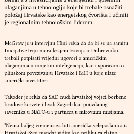
ulaganjima u tehnologiju koje bi trebale osnažiti
položaj Hrvatske kao energetskog čvorišta i učiniti
je regionalnim tehnološkim liderom.
McGraw je u intervjuu Hini rekla da da bi se na samitu
Inicijative triju mora krajem travnja u Dubrovniku
trebali potpisati vrijedni ugovori o američkim
ulaganjima u umjetnu inteligenciju, kao i sporazum o
plinskom povezivanju Hrvatske i BiH u koje ulaze
američki investitori.
Također je rekla da SAD nudi hrvatskoj vojsci borbene
brodove korvete i hvali Zagreb kao pouzdanog
saveznika u NATO-u i partnera u mirovnim misijama.
"Nema boljeg vremena za biti američka veleposlanica u
Hrvatskoj. Svoj mandat vidim kao priliku za zlatno