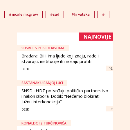
#nicole mcgraw
#sad
#hrvatska
#
NAJNOVIJE
SUSRET S POSLODAVCIMA
Bradara: BiH ima ljude koji znaju, rade i
stvaraju, institucije ih moraju pratiti
16:
DESK
SASTANAK U BANJOJ LUCI
SNSD i HDZ potvrđuju političko partnerstvo
i nakon izbora. Dodik: "Nećemo blokirati
Južnu interkonekciju"
14:
DESK
RONALDO IZ TURČINOVIĆA