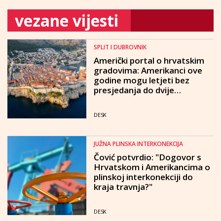
vezane vijesti
SPLIT I DUBROVNIK
Američki portal o hrvatskim
gradovima: Amerikanci ove
godine mogu letjeti bez
presjedanja do dvije
najatraktivnije mediteranske
destinacije
DESK
JUŽNA PLINSKA INTERKONEKCIJA
Čović potvrdio: "Dogovor s
Hrvatskom i Amerikancima o
plinskoj interkonekciji do
kraja travnja?"
DESK