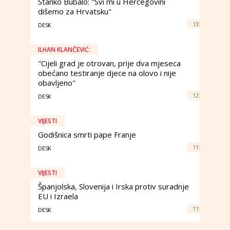
Stanko Bubalo: "Svi mi u Hercegovini
dišemo za Hrvatsku"
13:
DESK
ILHAN KLANČEVIĆ:
"Cijeli grad je otrovan, prije dva mjeseca
obećano testiranje djece na olovo i nije
obavljeno"
12:
DESK
VIJESTI
Godišnica smrti pape Franje
11:
DESK
VIJESTI
Španjolska, Slovenija i Irska protiv suradnje
EU i Izraela
11:
DESK