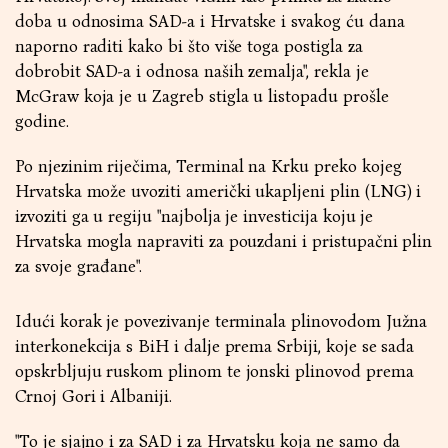
doba u odnosima SAD-a i Hrvatske i svakog ću dana
naporno raditi kako bi što više toga postigla za
dobrobit SAD-a i odnosa naših zemalja", rekla je
McGraw koja je u Zagreb stigla u listopadu prošle
godine.
Po njezinim riječima, Terminal na Krku preko kojeg
Hrvatska može uvoziti američki ukapljeni plin (LNG) i
izvoziti ga u regiju "najbolja je investicija koju je
Hrvatska mogla napraviti za pouzdani i pristupačni plin
za svoje građane".
Idući korak je povezivanje terminala plinovodom Južna
interkonekcija s BiH i dalje prema Srbiji, koje se sada
opskrbljuju ruskom plinom te jonski plinovod prema
Crnoj Gori i Albaniji.
"To je sjajno i za SAD i za Hrvatsku koja ne samo da