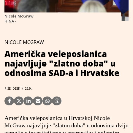
Nicole McGraw
HINA -
NICOLE MCGRAW
Američka veleposlanica
najavljuje "zlatno doba" u
odnosima SAD-a i Hrvatske
PIŠE: DESK
/
22.9.
Američka veleposlanica u Hrvatskoj Nicole
McGraw najavljuje "zlatno doba" u odnosima dviju
zemalja s investicijama u energetiku i golemim