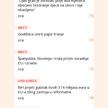
"Cijeli grad je otrovan, prije dva mjeseca
obećano testiranje djece na olovo i nije
obavljeno"
12:
DESK
VIJESTI
Godišnica smrti pape Franje
11:
DESK
VIJESTI
Španjolska, Slovenija i Irska protiv suradnje
EU i Izraela
11:
DESK
LUIGI SORECA:
BiH prijeti gubitak novih 374 milijuna eura iz
EU-a zbog zastoja u reformama
10:
DESK