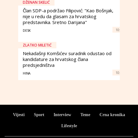
DŽENAN SKELIĆ
Član SDP-a podržao Filipović: "Kao Bošnjak,
nije u redu da glasam za hrvatskog
predstavnika. Sretno Darijana"
10:
DESK
ZLATKO MILETIĆ
Nekadašnji Komšićev suradnik odustao od
kandidature za hrvatskog člana
predsjedništva
10:
HINA
Vijesti
Sport
Interview
Teme
Crna kronika
Lifestyle