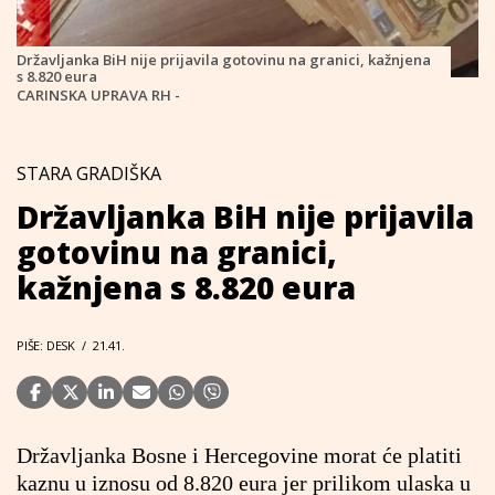
Državljanka BiH nije prijavila gotovinu na granici, kažnjena
s 8.820 eura
CARINSKA UPRAVA RH -
STARA GRADIŠKA
Državljanka BiH nije prijavila
gotovinu na granici,
kažnjena s 8.820 eura
PIŠE: DESK
/
21.41.
Državljanka Bosne i Hercegovine morat će platiti
kaznu u iznosu od 8.820 eura jer prilikom ulaska u