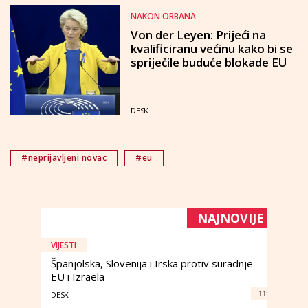
NAKON ORBANA
Von der Leyen: Prijeći na
kvalificiranu većinu kako bi se
spriječile buduće blokade EU
DESK
#neprijavljeni novac
#eu
NAJNOVIJE
VIJESTI
Španjolska, Slovenija i Irska protiv suradnje
EU i Izraela
11:
DESK