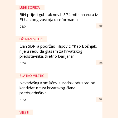
LUIGI SORECA:
BiH prijeti gubitak novih 374 milijuna eura iz
EU-a zbog zastoja u reformama
10:
DESK
DŽENAN SKELIĆ
Član SDP-a podržao Filipović: "Kao Bošnjak,
nije u redu da glasam za hrvatskog
predstavnika. Sretno Darijana"
10:
DESK
ZLATKO MILETIĆ
Nekadašnji Komšićev suradnik odustao od
kandidature za hrvatskog člana
predsjedništva
10:
HINA
VIJESTI