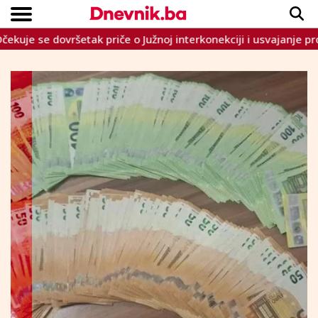
se dovršetak priče o Južnoj interkonekciji i usvajanje proračuna
Copyright © Dnevnik.ba 2023.
CRNA KRONIKA
INTERVIEW
LIFESTYLE
VIJESTI
SPORT
TEME