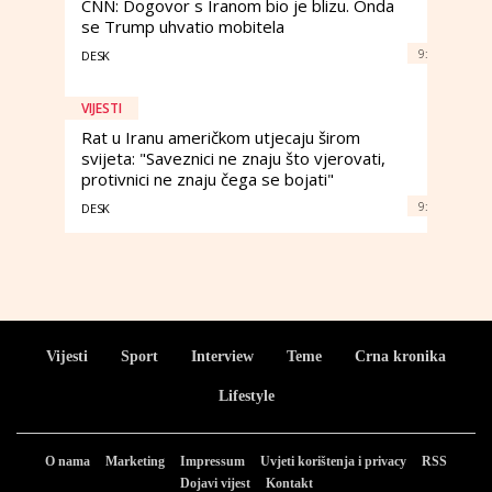
CNN: Dogovor s Iranom bio je blizu. Onda
se Trump uhvatio mobitela
9:
DESK
VIJESTI
Rat u Iranu američkom utjecaju širom
svijeta: "Saveznici ne znaju što vjerovati,
protivnici ne znaju čega se bojati"
9:
DESK
Vijesti
Sport
Interview
Teme
Crna kronika
Lifestyle
O nama
Marketing
Impressum
Uvjeti korištenja i privacy
RSS
Dojavi vijest
Kontakt