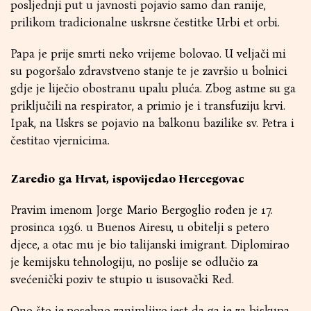
posljednji put u javnosti pojavio samo dan ranije,
prilikom tradicionalne uskrsne čestitke Urbi et orbi.
Papa je prije smrti neko vrijeme bolovao. U veljači mi
su pogoršalo zdravstveno stanje te je završio u bolnici
gdje je liječio obostranu upalu pluća. Zbog astme su ga
priključili na respirator, a primio je i transfuziju krvi.
Ipak, na Uskrs se pojavio na balkonu bazilike sv. Petra i
čestitao vjernicima.
Zaredio ga Hrvat, ispovijedao Hercegovac
Pravim imenom Jorge Mario Bergoglio rođen je 17.
prosinca 1936. u Buenos Airesu, u obitelji s petero
djece, a otac mu je bio talijanski imigrant. Diplomirao
je kemijsku tehnologiju, no poslije se odlučio za
svećenički poziv te stupio u isusovački Red.
Ono što je posebno zanimljivo jest da ga je za biskupa