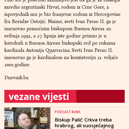
zaredio argentinski Hrvat, rodom iz Crne Gore, a
ispovjednik mu je bio franjevac rodom iz Hercegovine
fra Berislav Ostojić. Naime, sveti Ivan Pavao II. ga je
imenovao pomoćnim biskupom Buenos Airesa 20.
svibnja 1992., a 27. lipnja iste godine primio je u
katedrali u Buenos Airesu biskupski red po rukama
kardinala Antonija Quarracina. Sveti Ivan Pavao II.
imenovao ga je kardinalom na konzistoriju 21. veljače
2001.godine.
Dnevnik.ba
vezane vijesti
PODCAST BURA
Biskup Palić: Crkva treba
hrabrog, ali suosjećajnog