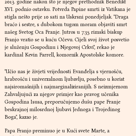
2013. godine nakon što je njegov prethodnik Benedikt
XVI. podnio ostavku. Potvrda Papine smrti iz Vatikana je
stigla nešto prije 10 sati na Uskrsni ponedjeljak. "Draga
braćo i sestre, s dubokom tugom moram objaviti smrt
našeg Svetog Oca Franje. Jutros u 7:35 rimski biskup
Franjo vratio se u kuću Očevu. Cijeli svoj život posvetio
je služenju Gospodinu i Njegovoj Crkvi", rekao je
kardinal Kevin Farrell, komornik Apostolske komore.
"Učio nas je živjeti vrijednosti Evanđelja s vjernošću,
hrabrošću i univerzalnom ljubavlju, posebno u korist
najsiromašnijih i najmarginaliziranijih. S neizmjernom
Zahvaljujući za njegov primjer kao pravog učenika
Gospodina Isusa, preporučujemo dušu pape Franje
beskrajnoj milosrdnoj ljubavi Jednoga i Trojedinog
Boga", kazao je.
Papa Franjo preminuo je u Kući svete Marte, a