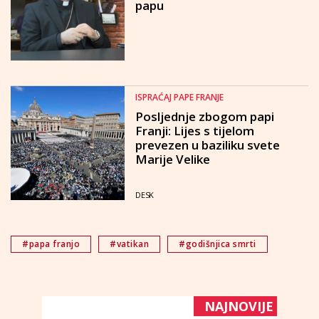
papu
ISPRAĆAJ PAPE FRANJE
Posljednje zbogom papi
Franji: Lijes s tijelom
prevezen u baziliku svete
Marije Velike
DESK
#papa franjo
#vatikan
#godišnjica smrti
NAJNOVIJE