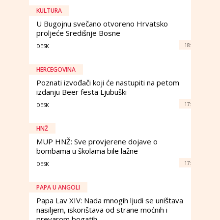
KULTURA
U Bugojnu svečano otvoreno Hrvatsko
proljeće Središnje Bosne
18:
DESK
HERCEGOVINA
Poznati izvođači koji će nastupiti na petom
izdanju Beer festa Ljubuški
17:
DESK
HNŽ
MUP HNŽ: Sve provjerene dojave o
bombama u školama bile lažne
17:
DESK
PAPA U ANGOLI
Papa Lav XIV: Nada mnogih ljudi se uništava
nasiljem, iskorištava od strane moćnih i
prevarom bogatih