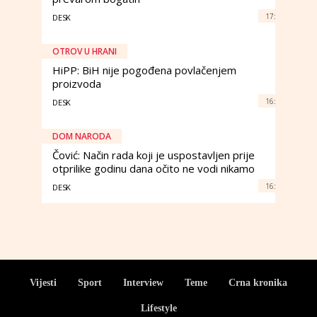
17:
DESK
OTROV U HRANI
HiPP: BiH nije pogođena povlačenjem
proizvoda
16:
DESK
DOM NARODA
Čović: Način rada koji je uspostavljen prije
otprilike godinu dana očito ne vodi nikamo
16:
DESK
Vijesti
Sport
Interview
Teme
Crna kronika
Lifestyle