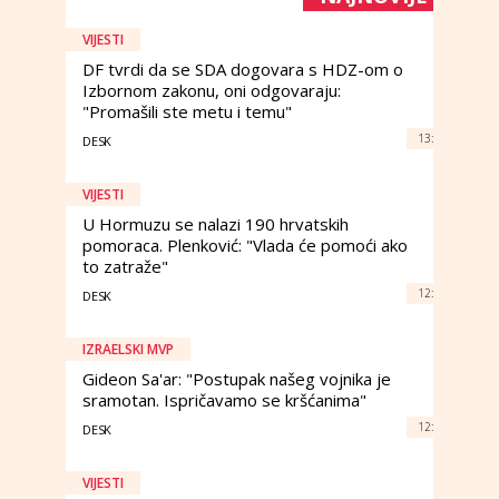
VIJESTI
DF tvrdi da se SDA dogovara s HDZ-om o
Izbornom zakonu, oni odgovaraju:
"Promašili ste metu i temu"
13:
DESK
VIJESTI
U Hormuzu se nalazi 190 hrvatskih
pomoraca. Plenković: "Vlada će pomoći ako
to zatraže"
12:
DESK
IZRAELSKI MVP
Gideon Sa'ar: "Postupak našeg vojnika je
sramotan. Ispričavamo se kršćanima"
12:
DESK
VIJESTI