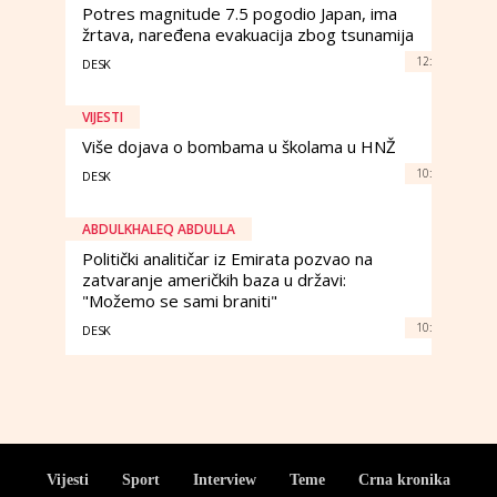
Potres magnitude 7.5 pogodio Japan, ima
žrtava, naređena evakuacija zbog tsunamija
12:
DESK
VIJESTI
Više dojava o bombama u školama u HNŽ
10:
DESK
ABDULKHALEQ ABDULLA
Politički analitičar iz Emirata pozvao na
zatvaranje američkih baza u državi:
"Možemo se sami braniti"
10:
DESK
Vijesti
Sport
Interview
Teme
Crna kronika