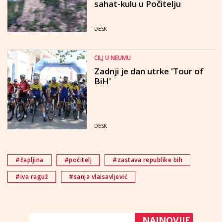
sahat-kulu u Počitelju
DESK
CILJ U NEUMU
Zadnji je dan utrke 'Tour of
BiH'
DESK
#čapljina
#počitelj
#zastava republike bih
#iva raguž
#sanja vlaisavljević
NAJNOVIJE