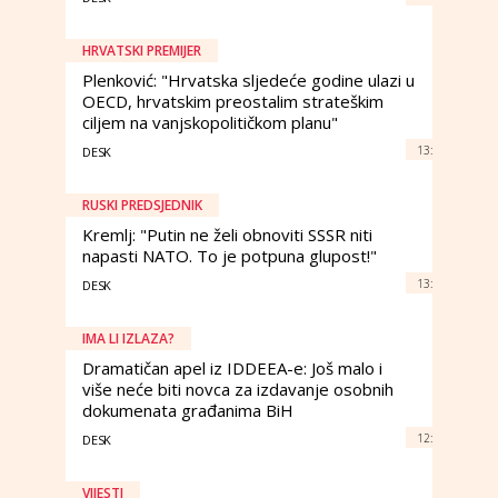
HRVATSKI PREMIJER
Plenković: "Hrvatska sljedeće godine ulazi u
OECD, hrvatskim preostalim strateškim
ciljem na vanjskopolitičkom planu"
13:
DESK
RUSKI PREDSJEDNIK
Kremlj: "Putin ne želi obnoviti SSSR niti
napasti NATO. To je potpuna glupost!"
13:
DESK
IMA LI IZLAZA?
Dramatičan apel iz IDDEEA-e: Još malo i
više neće biti novca za izdavanje osobnih
dokumenata građanima BiH
12:
DESK
VIJESTI