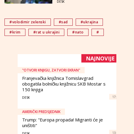
DESK
#volodimir zelenski
#sad
#ukrajina
#krim
#rat u ukrajini
#nato
#
NAJNOVIJE
"OTVORI KNJIGU, ZATVORI EKRAN"
Franjevačka knjižnica Tomislavgrad
obogatila bolničku knjižnicu SKB Mostar s
150 knjiga
17:
DESK
AMERIČKI PREDSJEDNIK
Trump: "Europa propada! Migranti će je
uništiti"
13:
DESK