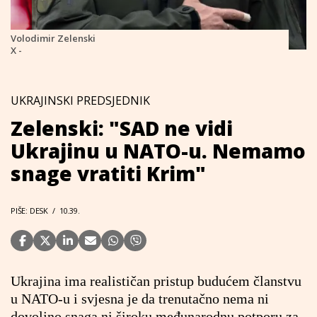
Volodimir Zelenski
X -
UKRAJINSKI PREDSJEDNIK
Zelenski: "SAD ne vidi
Ukrajinu u NATO-u. Nemamo
snage vratiti Krim"
PIŠE: DESK
/
10.39.
Ukrajina ima realističan pristup budućem članstvu
u NATO-u i svjesna je da trenutačno nema ni
dovoljno snaga ni široku međunarodnu potporu za