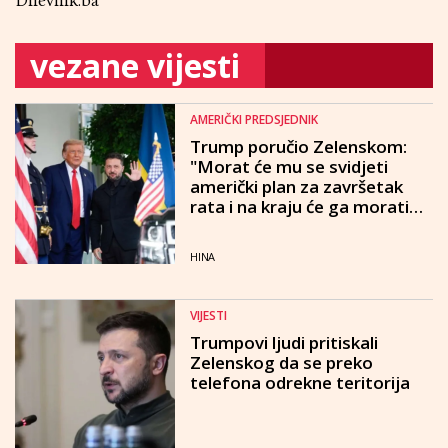
Dnevnik.ba
vezane vijesti
AMERIČKI PREDSJEDNIK
Trump poručio Zelenskom:
"Morat će mu se svidjeti
američki plan za završetak
rata i na kraju će ga morati
prihvatiti"
HINA
VIJESTI
Trumpovi ljudi pritiskali
Zelenskog da se preko
telefona odrekne teritorija