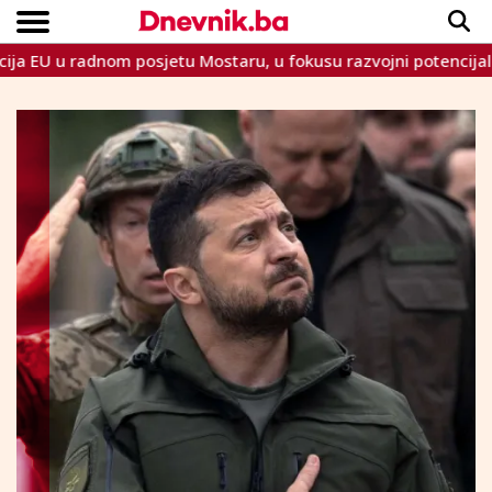
u radnom posjetu Mostaru, u fokusu razvojni potencijali HNŽ
Copyright © Dnevnik.ba 2023.
CRNA KRONIKA
INTERVIEW
LIFESTYLE
VIJESTI
SPORT
TEME