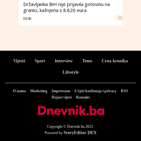
Državljanka BiH nije prijavila gotovinu na
granici, kažnjena s 8.820 eura
17:
DESK
Vijesti
Sport
Interview
Teme
Crna kronika
Lifestyle
O nama
Marketing
Impressum
Uvjeti korištenja i privacy
RSS
Dojavi vijest
Kontakt
Copyright © Dnevnik.ba 2023.
StoryEditor DEX
Powered by