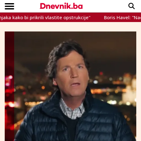
 bi prikrili vlastite opstrukcije"
Boris Havel: "Nacistički
Copyright © Dnevnik.ba 2023.
CRNA KRONIKA
INTERVIEW
LIFESTYLE
VIJESTI
SPORT
TEME