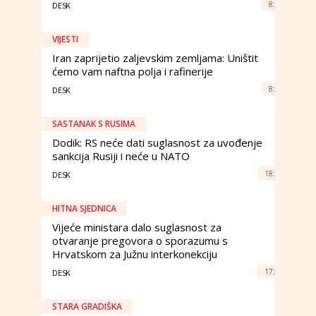
8:
DESK
VIJESTI
Iran zaprijetio zaljevskim zemljama: Uništit
ćemo vam naftna polja i rafinerije
8:
DESK
SASTANAK S RUSIMA
Dodik: RS neće dati suglasnost za uvođenje
sankcija Rusiji i neće u NATO
18:
DESK
HITNA SJEDNICA
Vijeće ministara dalo suglasnost za
otvaranje pregovora o sporazumu s
Hrvatskom za Južnu interkonekciju
17:
DESK
STARA GRADIŠKA