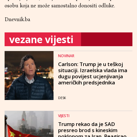
osobu koja ne može samostalno donositi odluke.
Dnevnik.ba
vezane vijesti
NOVINAR
Carlson: Trump je u teškoj
situaciji. Izraelska vlada ima
dugu povijest ucjenjivanja
američkih predsjednika
DESK
VIJESTI
Trump rekao da je SAD
presreo brod s kineskim
poklonom za Iran. Reagirao