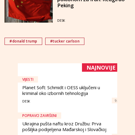
Peking
DESK
#donald trump
#tucker carlson
NAJNOVIJE
VIJESTI
Planet Soft: Schmidt i OESS uključeni u
kriminal oko izbornih tehnologija
9:
DESK
POPRAVCI ZAVRŠENI
Ukrajina pušta naftu kroz Družbu: Prva
pošiljka podijeljena Mađarskoj i Slovačkoj