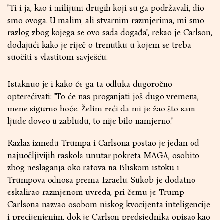
"Ti i ja, kao i milijuni drugih koji su ga podržavali, dio
smo ovoga. U malim, ali stvarnim razmjerima, mi smo
razlog zbog kojega se ovo sada događa", rekao je Carlson,
dodajući kako je riječ o trenutku u kojem se treba
suočiti s vlastitom savješću.
Istaknuo je i kako će ga ta odluka dugoročno
opterećivati: "To će nas proganjati još dugo vremena,
mene sigurno hoće. Želim reći da mi je žao što sam
ljude doveo u zabludu, to nije bilo namjerno."
Razlaz između Trumpa i Carlsona postao je jedan od
najuočljivijih raskola unutar pokreta MAGA, osobito
zbog neslaganja oko ratova na Bliskom istoku i
Trumpova odnosa prema Izraelu. Sukob je dodatno
eskalirao razmjenom uvreda, pri čemu je Trump
Carlsona nazvao osobom niskog kvocijenta inteligencije
i precijenjenim, dok je Carlson predsjednika opisao kao