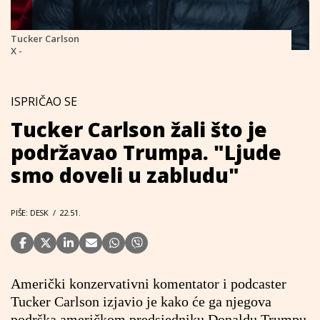
Tucker Carlson
X -
ISPRIČAO SE
Tucker Carlson žali što je
podržavao Trumpa. "Ljude
smo doveli u zabludu"
PIŠE: DESK
/
22.51.
Američki konzervativni komentator i podcaster
Tucker Carlson izjavio je kako će ga njegova
podrška američkom predsjedniku Donaldu Trumpu