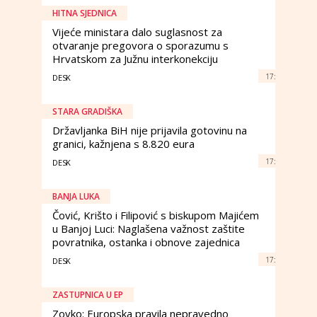
HITNA SJEDNICA
Vijeće ministara dalo suglasnost za
otvaranje pregovora o sporazumu s
Hrvatskom za Južnu interkonekciju
17:
DESK
STARA GRADIŠKA
Državljanka BiH nije prijavila gotovinu na
granici, kažnjena s 8.820 eura
17:
DESK
BANJA LUKA
Čović, Krišto i Filipović s biskupom Majićem
u Banjoj Luci: Naglašena važnost zaštite
povratnika, ostanka i obnove zajednica
17:
DESK
ZASTUPNICA U EP
Zovko: Europska pravila nepravedno