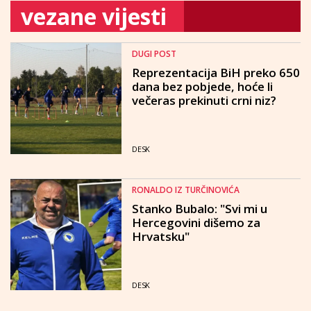
vezane vijesti
DUGI POST
Reprezentacija BiH preko 650
dana bez pobjede, hoće li
večeras prekinuti crni niz?
DESK
RONALDO IZ TURČINOVIĆA
Stanko Bubalo: "Svi mi u
Hercegovini dišemo za
Hrvatsku"
DESK