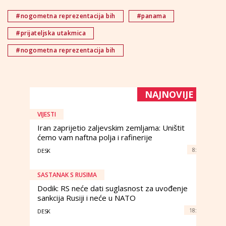
#nogometna reprezentacija bih
#panama
#prijateljska utakmica
#nogometna reprezentacija bih
NAJNOVIJE
VIJESTI
Iran zaprijetio zaljevskim zemljama: Uništit
ćemo vam naftna polja i rafinerije
8:
DESK
SASTANAK S RUSIMA
Dodik: RS neće dati suglasnost za uvođenje
sankcija Rusiji i neće u NATO
18:
DESK