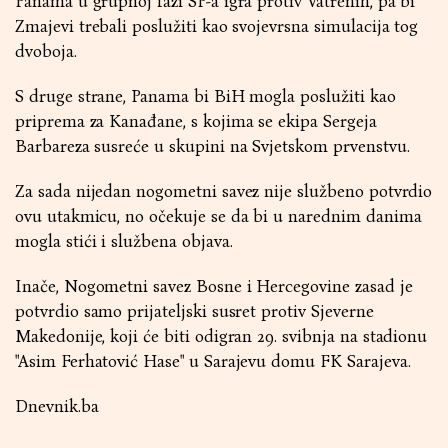
Panama u grupnoj fazi SP-a igra protiv Vatrenih, pa bi
Zmajevi trebali poslužiti kao svojevrsna simulacija tog
dvoboja.
S druge strane, Panama bi BiH mogla poslužiti kao
priprema za Kanađane, s kojima se ekipa Sergeja
Barbareza susreće u skupini na Svjetskom prvenstvu.
Za sada nijedan nogometni savez nije službeno potvrdio
ovu utakmicu, no očekuje se da bi u narednim danima
mogla stići i službena objava.
Inače, Nogometni savez Bosne i Hercegovine zasad je
potvrdio samo prijateljski susret protiv Sjeverne
Makedonije, koji će biti odigran 29. svibnja na stadionu
"Asim Ferhatović Hase" u Sarajevu domu FK Sarajeva.
Dnevnik.ba