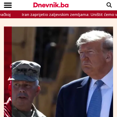
Iran zaprijetio zaljevskim zemljama: Uništit ćemo vam naftn
Copyright © Dnevnik.ba 2023.
CRNA KRONIKA
INTERVIEW
LIFESTYLE
VIJESTI
SPORT
TEME