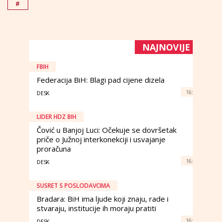
#
NAJNOVIJE
FBIH
Federacija BiH: Blagi pad cijene dizela
16:
DESK
LIDER HDZ BIH
Čović u Banjoj Luci: Očekuje se dovršetak
priče o Južnoj interkonekciji i usvajanje
proračuna
16:
DESK
SUSRET S POSLODAVCIMA
Bradara: BiH ima ljude koji znaju, rade i
stvaraju, institucije ih moraju pratiti
16:
DESK