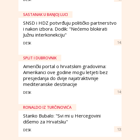
SASTANAK U BANJOJ LUCI
SNSD i HDZ potvrđuju političko partnerstvo
i nakon izbora. Dodik: "Nećemo blokirati
Južnu interkonekciju"
14:
DESK
SPLIT I DUBROVNIK
Američki portal o hrvatskim gradovima:
Amerikanci ove godine mogu letjeti bez
presjedanja do dvije najatraktivnije
mediteranske destinacije
14:
DESK
RONALDO IZ TURČINOVIĆA
Stanko Bubalo: "Svi mi u Hercegovini
dišemo za Hrvatsku"
13:
DESK