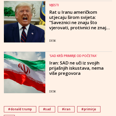
VIJESTI
Rat u Iranu američkom
utjecaju širom svijeta:
"Saveznici ne znaju što
vjerovati, protivnici ne znaju
čega se bojati"
DESK
'SAD KRŠI PRIMIRJE OD POČETKA'
Iran: SAD ne uči iz svojih
prijašnjih iskustava, nema
više pregovora
DESK
#donald trump
#sad
#iran
#primirje