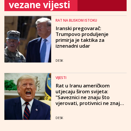
vezane vijesti
RAT NA BLISKOM ISTOKU
Iranski pregovarač:
Trumpovo produljenje
primirja je taktika za
iznenadni udar
DESK
VIJESTI
Rat u Iranu američkom
utjecaju širom svijeta:
"Saveznici ne znaju što
vjerovati, protivnici ne znaju
čega se bojati"
DESK