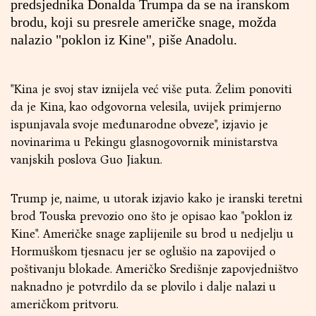
predsjednika Donalda Trumpa da se na iranskom
brodu, koji su presrele američke snage, možda
nalazio "poklon iz Kine", piše Anadolu.
"Kina je svoj stav iznijela već više puta. Želim ponoviti
da je Kina, kao odgovorna velesila, uvijek primjerno
ispunjavala svoje međunarodne obveze", izjavio je
novinarima u Pekingu glasnogovornik ministarstva
vanjskih poslova Guo Jiakun.
Trump je, naime, u utorak izjavio kako je iranski teretni
brod Touska prevozio ono što je opisao kao "poklon iz
Kine". Američke snage zaplijenile su brod u nedjelju u
Hormuškom tjesnacu jer se oglušio na zapovijed o
poštivanju blokade. Američko Središnje zapovjedništvo
naknadno je potvrdilo da se plovilo i dalje nalazi u
američkom pritvoru.