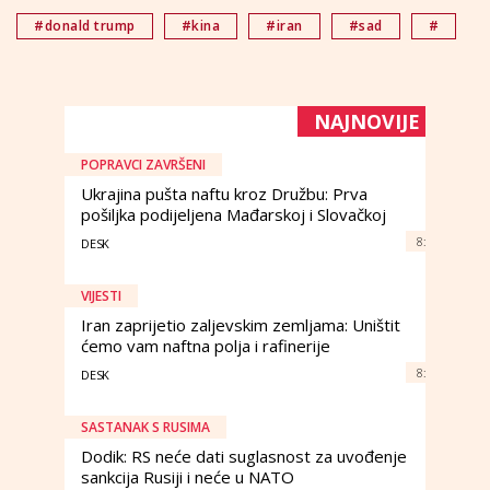
#donald trump
#kina
#iran
#sad
#
NAJNOVIJE
POPRAVCI ZAVRŠENI
Ukrajina pušta naftu kroz Družbu: Prva
pošiljka podijeljena Mađarskoj i Slovačkoj
8:
DESK
VIJESTI
Iran zaprijetio zaljevskim zemljama: Uništit
ćemo vam naftna polja i rafinerije
8:
DESK
SASTANAK S RUSIMA
Dodik: RS neće dati suglasnost za uvođenje
sankcija Rusiji i neće u NATO