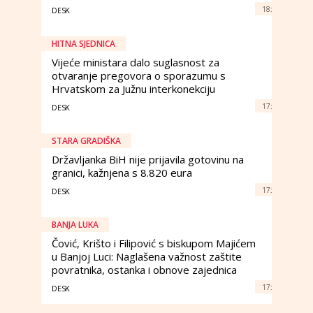
18:
DESK
HITNA SJEDNICA
Vijeće ministara dalo suglasnost za
otvaranje pregovora o sporazumu s
Hrvatskom za Južnu interkonekciju
17:
DESK
STARA GRADIŠKA
Državljanka BiH nije prijavila gotovinu na
granici, kažnjena s 8.820 eura
17:
DESK
BANJA LUKA
Čović, Krišto i Filipović s biskupom Majićem
u Banjoj Luci: Naglašena važnost zaštite
povratnika, ostanka i obnove zajednica
17:
DESK