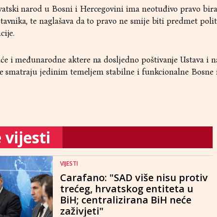
tski narod u Bosni i Hercegovini ima neotuđivo pravo bira
tavnika, te naglašava da to pravo ne smije biti predmet polit
cije.
će i međunarodne aktere na dosljedno poštivanje Ustava i n
je smatraju jedinim temeljem stabilne i funkcionalne Bosne 
vijesti
VIJESTI
Carafano: "SAD više nisu protiv
trećeg, hrvatskog entiteta u
BiH; centralizirana BiH neće
zaživjeti"