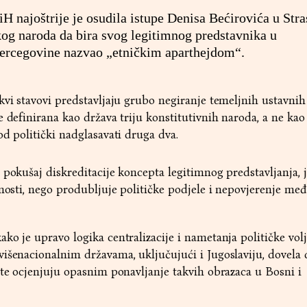
H najoštrije je osudila istupe Denisa Bećirovića u Str
kog naroda da bira svog legitimnog predstavnika u
Hercegovine nazvao „etničkim aparthejdom“.
kvi stavovi predstavljaju grubo negiranje temeljnih ustavnih
e definirana kao država triju konstitutivnih naroda, a ne kao
od politički nadglasavati druga dva.
 pokušaj diskreditacije koncepta legitimnog predstavljanja, 
lnosti, nego produbljuje političke podjele i nepovjerenje me
ko je upravo logika centralizacije i nametanja političke vol
išenacionalnim državama, uključujući i Jugoslaviju, dovela 
 te ocjenjuju opasnim ponavljanje takvih obrazaca u Bosni i