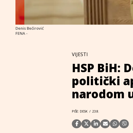
Denis Bećirović
FENA -
VIJESTI
HSP BiH: D
politički 
narodom u
PIŠE: DESK
/
23.8.