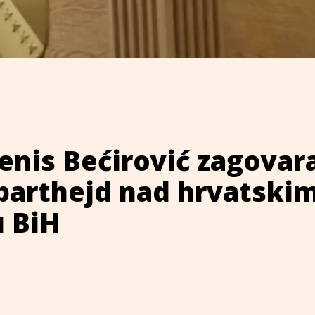
enis Bećirović zagovar
aparthejd nad hrvatski
 BiH