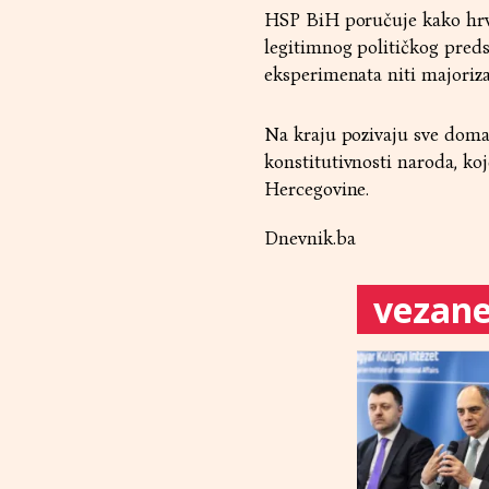
HSP BiH poručuje kako hrva
legitimnog političkog preds
eksperimenata niti majoriza
Na kraju pozivaju sve doma
konstitutivnosti naroda, ko
Hercegovine.
Dnevnik.ba
vezane 