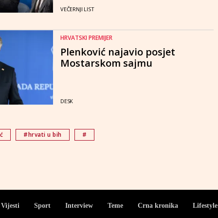
VEČERNJI LIST
HRVATSKI PREMIJER
Plenković najavio posjet
Mostarskom sajmu
DESK
ć
#hrvati u bih
#
Vijesti
Sport
Interview
Teme
Crna kronika
Lifestyle