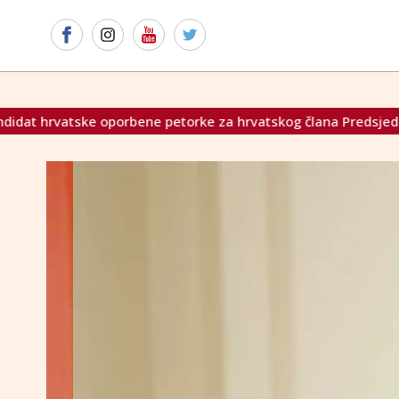
bene petorke za hrvatskog člana Predsjedništva BiH, čestitao 