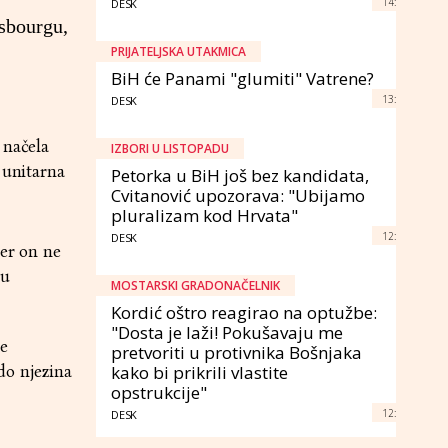
14:
DESK
asbourgu,
PRIJATELJSKA UTAKMICA
BiH će Panami "glumiti" Vatrene?
13:
DESK
 načela
IZBORI U LISTOPADU
 unitarna
Petorka u BiH još bez kandidata,
Cvitanović upozorava: "Ubijamo
pluralizam kod Hrvata"
12:
DESK
jer on ne
đu
MOSTARSKI GRADONAČELNIK
Kordić oštro reagirao na optužbe:
"Dosta je laži! Pokušavaju me
je
pretvoriti u protivnika Bošnjaka
do njezina
kako bi prikrili vlastite
opstrukcije"
12:
DESK