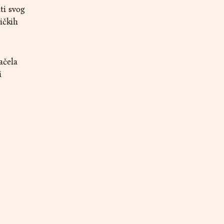
ti svog
ičkih
ačela
i