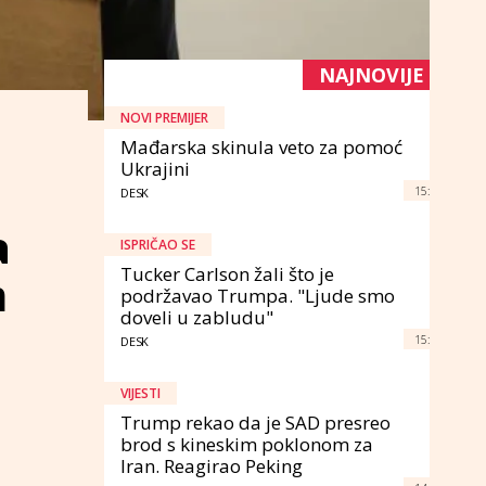
NAJNOVIJE
NOVI PREMIJER
Mađarska skinula veto za pomoć
Ukrajini
15:
DESK
a
ISPRIČAO SE
Tucker Carlson žali što je
m
podržavao Trumpa. "Ljude smo
doveli u zabludu"
15:
DESK
VIJESTI
Trump rekao da je SAD presreo
brod s kineskim poklonom za
Iran. Reagirao Peking