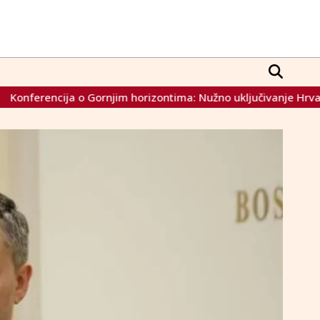
njim horizontima: Nužno uključivanje Hrvatske, u skladu s Esp