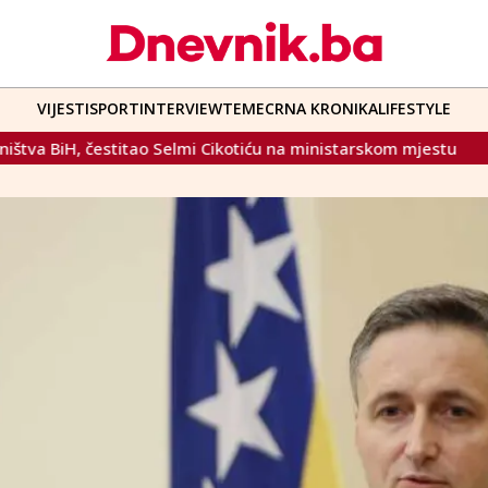
VIJESTI
SPORT
INTERVIEW
TEME
CRNA KRONIKA
LIFESTYLE
Selmi Cikotiću na ministarskom mjestu
Konferencija o Gor