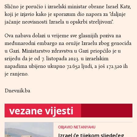
Slično je poručio i izraelski ministar obrane Israel Katz,
koji je izjavio kako je sporazum dio napora za "daljnje
jačanje neovisnosti Izraela u opskrbi streljivom".
Ova nabava dolazi u vrijeme sve glasnijih poziva na
međunarodni embargo na oružje Izraelu zbog genocida
u Gazi. Ministarstvo zdravstva u Gazi priopćilo je u
srijedu da je od 7. listopada 2023. u izraelskim
napadima ubijeno ukupno 72.652 ljudi, a još 172.320 ih
je ranjeno.
Dnevnik.ba
vezane vijesti
OBJAVIO NETANYAHU
Izrael će tijekom sljedećeg