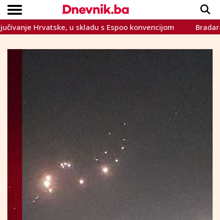
je Hrvatske, u skladu s Espoo konvencijom
Bradara: Povra
Copyright © Dnevnik.ba 2023.
CRNA KRONIKA
INTERVIEW
LIFESTYLE
VIJESTI
SPORT
TEME