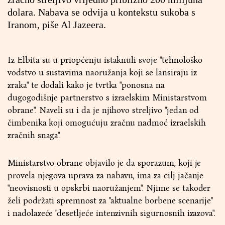
dolara. Nabava se odvija u kontekstu sukoba s
Iranom, piše Al Jazeera.
Iz Elbita su u priopćenju istaknuli svoje "tehnološko
vodstvo u sustavima naoružanja koji se lansiraju iz
zraka" te dodali kako je tvrtka "ponosna na
dugogodišnje partnerstvo s izraelskim Ministarstvom
obrane". Naveli su i da je njihovo streljivo "jedan od
čimbenika koji omogućuju zračnu nadmoć izraelskih
zračnih snaga".
Ministarstvo obrane objavilo je da sporazum, koji je
provela njegova uprava za nabavu, ima za cilj jačanje
"neovisnosti u opskrbi naoružanjem". Njime se također
želi podržati spremnost za "aktualne borbene scenarije"
i nadolazeće "desetljeće intenzivnih sigurnosnih izazova".