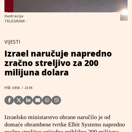
Ilustracija
TELEGRAM -
VIJESTI
Izrael naručuje napredno
zračno streljivo za 200
milijuna dolara
PIŠE: DESK
/
23.39.
Izraelsko ministarstvo obrane naručilo je od
domaće obrambene tvrtke Elbit Systems napredno
zračno streljivo vrijedno približno 200 milijuna