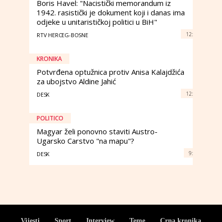
Boris Havel: "Nacistički memorandum iz
1942. rasistički je dokument koji i danas ima
odjeke u unitarističkoj politici u BiH"
12:
RTV HERCEG-BOSNE
KRONIKA
Potvrđena optužnica protiv Anisa Kalajdžića
za ubojstvo Aldine Jahić
12:
DESK
POLITICO
Magyar želi ponovno staviti Austro-
Ugarsko Carstvo "na mapu"?
9:
DESK
Vijesti
Sport
Interview
Teme
Crna kronika