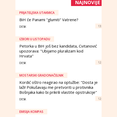
NAJNOVIJE
PRIJATELJSKA UTAKMICA
BiH će Panami "glumiti" Vatrene?
13:
DESK
IZBORI U LISTOPADU
Petorka u BiH još bez kandidata, Cvitanović
upozorava: "Ubijamo pluralizam kod
Hrvata"
12:
DESK
MOSTARSKI GRADONAČELNIK
Kordić oštro reagirao na optužbe: "Dosta je
laži! Pokušavaju me pretvoriti u protivnika
Bošnjaka kako bi prikrili vlastite opstrukcije"
12:
DESK
EMISIJA KOMPAS