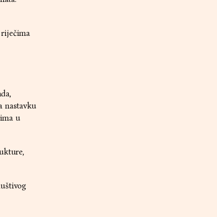
 riječima
ada,
a nastavku
jima u
ukture,
iuštivog