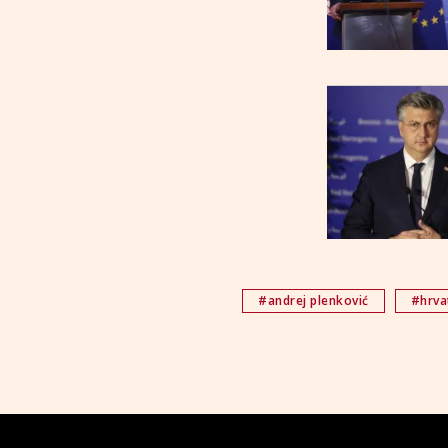
#andrej plenković
#hrva