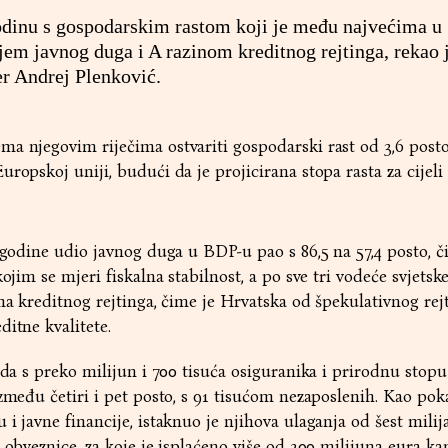
odinu s gospodarskim rastom koji je među najvećima u
jem javnog duga i A razinom kreditnog rejtinga, rekao 
er Andrej Plenković.
a njegovim riječima ostvariti gospodarski rast od 3,6 posto
ropskoj uniji, budući da je projicirana stopa rasta za cijeli
i godine udio javnog duga u BDP-u pao s 86,5 na 57,4 posto, č
ojim se mjeri fiskalna stabilnost, a po sve tri vodeće svjetske
ina kreditnog rejtinga, čime je Hrvatska od špekulativnog rej
ditne kvalitete.
ada s preko milijun i 700 tisuća osiguranika i prirodnu stopu
zmeđu četiri i pet posto, s 91 tisućom nezaposlenih. Kao poka
i javne financije, istaknuo je njihova ulaganja od šest milij
 obveznice, za koje je isplaćeno više od 200 milijuna eura ka