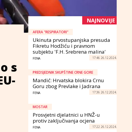
NAJNOVIJE
AFERA "RESPIRATORI"
Ukinuta prvostupanjska presuda
Fikretu Hodžiću i pravnom
subjektu 'F.H. Srebrena malina'
17:46 26.12.2024.
FENA
o s
PREDSJEDNIK SKUPŠTINE CRNE GORE
EU-
Mandić: Hrvatska blokira Crnu
Goru zbog Prevlake i Jadrana
17:36 26.12.2024.
FENA
MOSTAR
Prosvjetni djelatnici u HNŽ-u
protiv zaključivanja ocjena
17:22 26.12.2024.
FENA