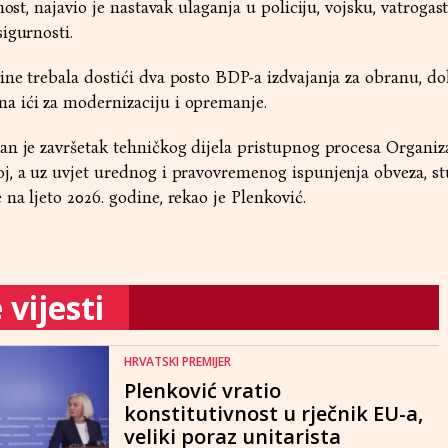
ost, najavio je nastavak ulaganja u policiju, vojsku, vatrogast
igurnosti.
ne trebala dostići dva posto BDP-a izdvajanja za obranu, do
 ići za modernizaciju i opremanje.
n je završetak tehničkog dijela pristupnog procesa Organiza
j, a uz uvjet urednog i pravovremenog ispunjenja obveza, s
na ljeto 2026. godine, rekao je Plenković.
vijesti
HRVATSKI PREMIJER
Plenković vratio
konstitutivnost u rječnik EU-a,
veliki poraz unitarista