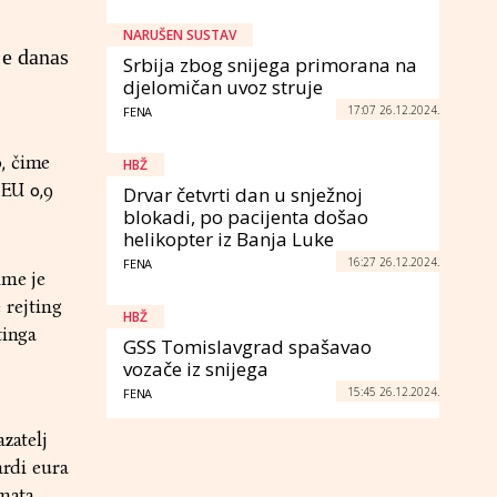
NARUŠEN SUSTAV
je danas
Srbija zbog snijega primorana na
djelomičan uvoz struje
17:07 26.12.2024.
FENA
, čime
HBŽ
 EU 0,9
Drvar četvrti dan u snježnoj
blokadi, po pacijenta došao
helikopter iz Banja Luke
16:27 26.12.2024.
FENA
ime je
 rejting
HBŽ
tinga
GSS Tomislavgrad spašavao
vozače iz snijega
15:45 26.12.2024.
FENA
zatelj
ardi eura
mata.