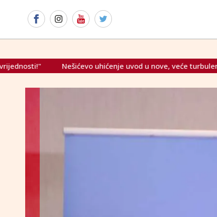
hićenje uvod u nove, veće turbulencije, poruka i čelniku Dodik