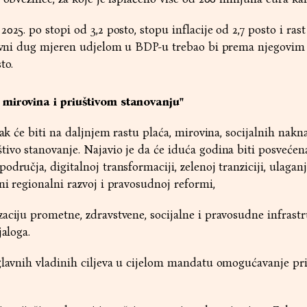
025. po stopi od 3,2 posto, stopu inflacije od 2,7 posto i rast
 Javni dug mjeren udjelom u BDP-u trebao bi prema njegovim
to.
 mirovina i priuštivom stanovanju"
sak će biti na daljnjem rastu plaća, mirovina, socijalnih nakn
ivo stanovanje. Najavio je da će iduća godina biti posvećen
dručja, digitalnoj transformaciji, zelenoj tranziciji, ulagan
ni regionalni razvoj i pravosudnoj reformi,
aciju prometne, zdravstvene, socijalne i pravosudne infrastr
jaloga.
glavnih vladinih ciljeva u cijelom mandatu omogućavanje pr