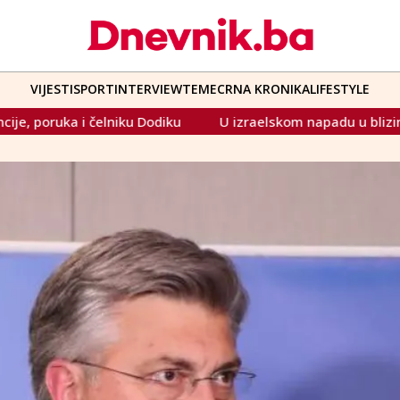
VIJESTI
SPORT
INTERVIEW
TEME
CRNA KRONIKA
LIFESTYLE
u
U izraelskom napadu u blizini bolnice na sjeveru Gaze u