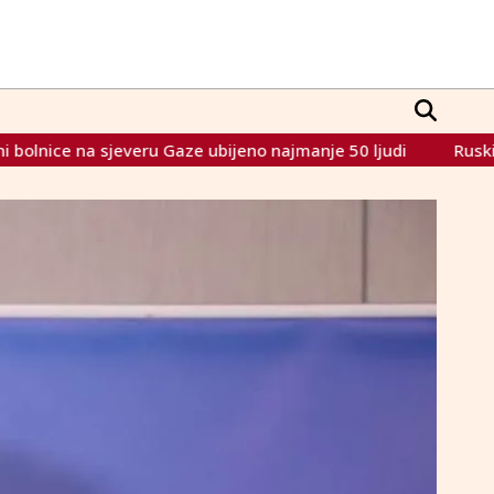
bijeno najmanje 50 ljudi
Ruski veleposlanik: Nije tajna da