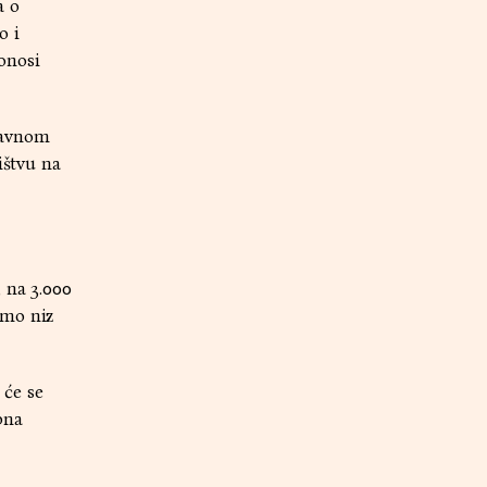
a o
o i
onosi
žavnom
ištvu na
 na 3.000
imo niz
 će se
pna