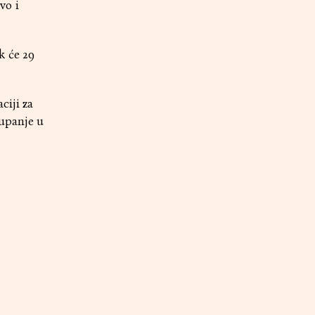
vo i
k će 29
ciji za
tupanje u