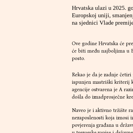
Hrvatska ulazi u 2025. g
Europskoj uniji, smanjen
na sjednici Vlade premij
Ove godine Hrvatska će prem
će biti među najboljima u Eu
posto.
Rekao je da je zadnje četir
ispunjen mastriški kriterij k
agencije ostvarena je A raz
došla do iznadprosječne kre
Naveo je i aktivno tržište r
nezaposlenosti koja iznosi i
povjerenja građana u državu 
u trezorske zapise i državne