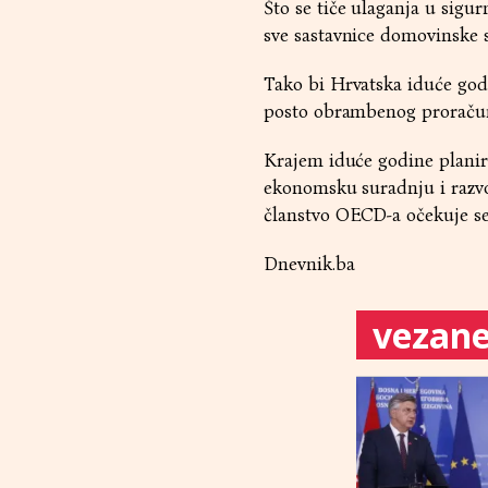
Što se tiče ulaganja u sigurn
sve sastavnice domovinske s
Tako bi Hrvatska iduće godi
posto obrambenog proračuna
Krajem iduće godine planira
ekonomsku suradnju i razvo
članstvo OECD-a očekuje se 
Dnevnik.ba
vezane 