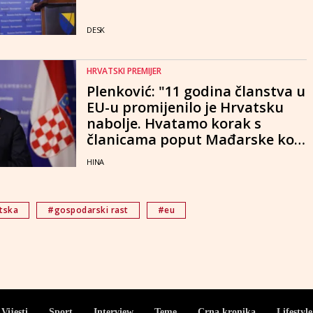
DESK
HRVATSKI PREMIJER
Plenković: "11 godina članstva u
EU-u promijenilo je Hrvatsku
nabolje. Hvatamo korak s
članicama poput Mađarske koje
su u Uniji 20 godina"
HINA
tska
#gospodarski rast
#eu
Vijesti
Sport
Interview
Teme
Crna kronika
Lifestyle