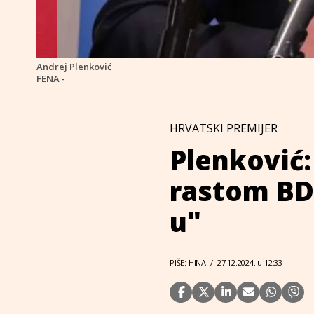
Andrej Plenković
FENA -
HRVATSKI PREMIJER
Plenković:
rastom BD
u"
PIŠE: HINA
/
27.12.2024. u 12:33