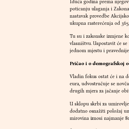
Iduća godina prema njegovi
poticanju ulaganja i Zakona
nastavak provedbe Akcijskog
ukupna rasterećenja od 365
Tu su i zakonske izmjene k
vlasništvu. Uspostavit će se
jednom mjestu i pravednije 
Pričao i o demografskoj 
Vladin fokus ostat će i na 
eura, udvostručuje se novč
drugih mjera za jačanje obit
U sklopu skrbi za umirovlje
dodatno osnažiti položaj u
mirovina iznosi najmanje 80