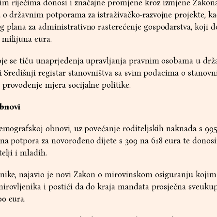
m riječima donosi i značajne promjene kroz izmjene Zakon
 o državnim potporama za istraživačko-razvojne projekte, ka
 plana za administrativno rasterećenje gospodarstva, koji d
 milijuna eura.
oje se tiču unaprjeđenja upravljanja pravnim osobama u dr
 i Središnji registar stanovništva sa svim podacima o stanovn
provođenje mjera socijalne politike.
obnovi
demografskoj obnovi, uz povećanje roditeljskih naknada s 995
ana potpora za novorođeno dijete s 309 na 618 eura te donos
elji i mladih.
nike, najavio je novi Zakon o mirovinskom osiguranju kojim
mirovljenika i postići da do kraja mandata prosječna sveuku
0 eura.