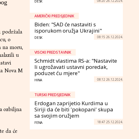
08:20 26.12.2024.
bog
DESK
AMERIČKI PREDSJEDNIK
Biden: "SAD će nastaviti s
isporukom oružja Ukrajini"
 podržala
08:15 26.12.2024.
DESK
cu, o
a na moru,
VISOKI PREDSTAVNIK
alazili u
Schmidt vlastima RS-a: "Nastavite
ustavi
li ugrožavati ustavni poredak,
 na Nova M
poduzet ću mjere"
08:12 26.12.2024.
HINA
TURSKI PREDSJEDNIK
Erdogan zaprijetio Kurdima u
Siriji da će biti 'pokopani' skupa
a ozbiljna
sa svojim oružjem
18:47 25.12.2024.
FENA
te da će