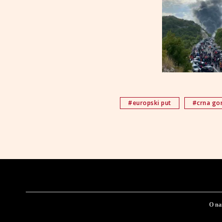
#europski put
#crna go
O n