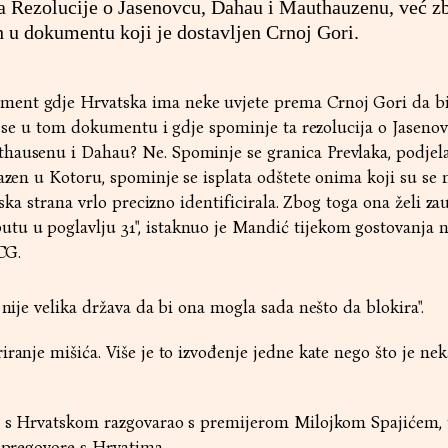
a Rezolucije o Jasenovcu, Dahau i Mauthauzenu, već z
h u dokumentu koji je dostavljen Crnoj Gori.
ent gdje Hrvatska ima neke uvjete prema Crnoj Gori da bi
li se u tom dokumentu i gdje spominje ta rezolucija o Jasenov
hausenu i Dahau? Ne. Spominje se granica Prevlaka, podjel
azen u Kotoru, spominje se isplata odštete onima koji su se n
tska strana vrlo precizno identificirala. Zbog toga ona želi za
u u poglavlju 31", istaknuo je Mandić tijekom gostovanja
TCG.
 nije velika država da bi ona mogla sada nešto da blokira".
ranje mišića. Više je to izvođenje jedne kate nego što je nek
je s Hrvatskom razgovarao s premijerom Milojkom Spajićem, 
a pregovore s Hrvatima.