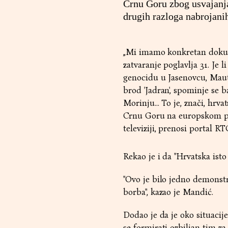
Crnu Goru zbog usvajanj
drugih razloga nabrojani
„Mi imamo konkretan dokum
zatvaranje poglavlja 31. Je 
genocidu u Jasenovcu, Maut
brod 'Jadran', spominje se b
Morinju... To je, znači, hrva
Crnu Goru na europskom put
televiziji, prenosi portal R
Rekao je i da "Hrvatska isto
"Ovo je bilo jedno demonstri
borba", kazao je Mandić.
Dodao je da je oko situaci
se formirati ozbiljan tim z