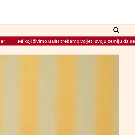
u BiH trebamo voljeti svoju zemlju da se svaki čovjek i narod o