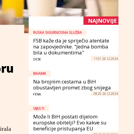
NAJNOVIJE
RUSKA SIGURNOSNA SLUŽBA
FSB kaže da je spriječio atentate
na zapovjednike. "Jedna bomba
bila u dokumentima"
11:01 26.12.2024.
DESK
oru
BIHAMK
Na brojnim cestama u BiH
obustavljen promet zbog snijega
08:25 26.12.2024.
FENA
VIJESTI
Može li BiH postati dijelom
europske obitelji? Evo kakve su
beneficije pristupanja EU
irala