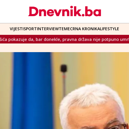
VIJESTI
SPORT
INTERVIEW
TEME
CRNA KRONIKA
LIFESTYLE
onekle, pravna država nije potpuno umrla"
Mi koji živimo 