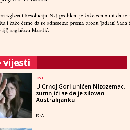
mi izglasali Rezoluciju. Naš problem je kako ćemo mi da s
oku i kako ćemo da se odnesemo prema brodu 'Jadran'. Sada t
iji", naglašava Mandić.
vijesti
TIVT
U Crnoj Gori uhićen Nizozemac,
sumnjiči se da je silovao
Australijanku
FENA