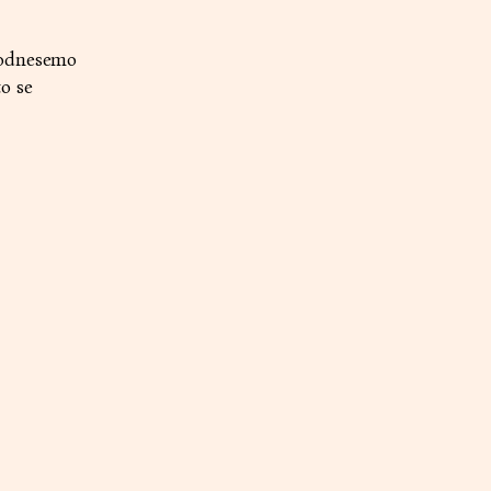
e odnesemo
o se