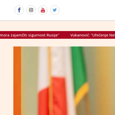
t Rusije"
Vukanović: "Uhićenje Nešića pokazuje da, bar d