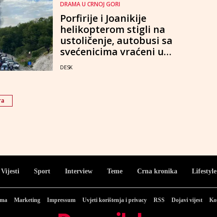
DRAMA U CRNOJ GORI
Porfirije i Joanikije
helikopterom stigli na
ustoličenje, autobusi sa
svećenicima vraćeni u
Podgoricu
DESK
ra
Vijesti
Sport
Interview
Teme
Crna kronika
Lifestyle
ama
Marketing
Impressum
Uvjeti korištenja i privacy
RSS
Dojavi vijest
Ko