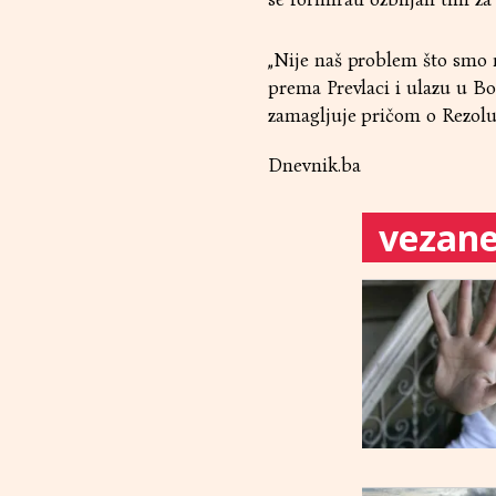
„Nije naš problem što smo 
prema Prevlaci i ulazu u B
zamagljuje pričom o Rezoluc
Dnevnik.ba
vezane 