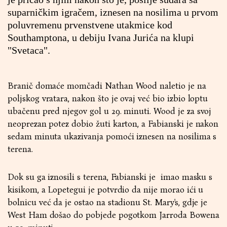
suparničkim igračem, iznesen na nosilima u prvom
poluvremenu prvenstvene utakmice kod
Southamptona, u debiju Ivana Jurića na klupi
"Svetaca".
Branič domaće momčadi Nathan Wood naletio je na
poljskog vratara, nakon što je ovaj već bio izbio loptu
ubačenu pred njegov gol u 29. minuti. Wood je za svoj
neoprezan potez dobio žuti karton, a Fabianski je nakon
sedam minuta ukazivanja pomoći iznesen na nosilima s
terena.
Dok su ga iznosili s terena, Fabianski je imao masku s
kisikom, a Lopetegui je potvrdio da nije morao ići u
bolnicu već da je ostao na stadionu St. Mary's, gdje je
West Ham došao do pobjede pogotkom Jarroda Bowena