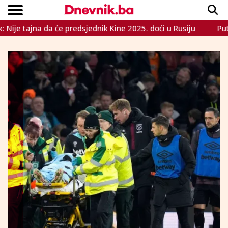
tajna da će predsjednik Kine 2025. doći u Rusiju
Putin: Ne
Copyright © Dnevnik.ba 2023.
CRNA KRONIKA
INTERVIEW
LIFESTYLE
VIJESTI
SPORT
TEME