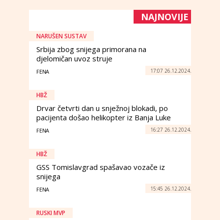
NAJNOVIJE
NARUŠEN SUSTAV
Srbija zbog snijega primorana na
djelomičan uvoz struje
17:07 26.12.2024.
FENA
HBŽ
Drvar četvrti dan u snježnoj blokadi, po
pacijenta došao helikopter iz Banja Luke
16:27 26.12.2024.
FENA
HBŽ
GSS Tomislavgrad spašavao vozače iz
snijega
15:45 26.12.2024.
FENA
RUSKI MVP