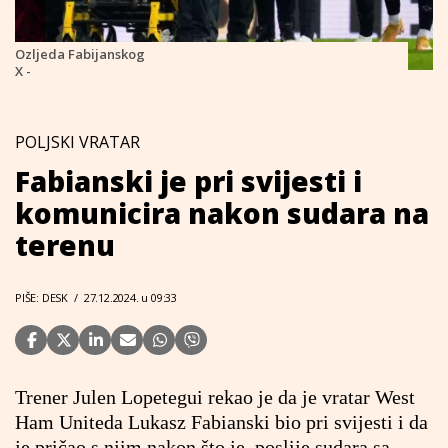
Ozljeda Fabijanskog
X -
POLJSKI VRATAR
Fabianski je pri svijesti i
komunicira nakon sudara na
terenu
PIŠE: DESK
/
27.12.2024. u 09:33
Trener Julen Lopetegui rekao je da je vratar West
Ham Uniteda Lukasz Fabianski bio pri svijesti i da
je pričao s njim nakon što je, poslije sudara sa