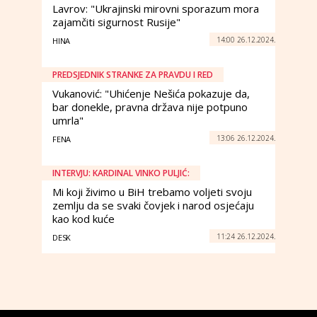
Lavrov: "Ukrajinski mirovni sporazum mora
zajamčiti sigurnost Rusije"
14:00 26.12.2024.
HINA
PREDSJEDNIK STRANKE ZA PRAVDU I RED
Vukanović: "Uhićenje Nešića pokazuje da,
bar donekle, pravna država nije potpuno
umrla"
13:06 26.12.2024.
FENA
INTERVJU: KARDINAL VINKO PULJIĆ:
Mi koji živimo u BiH trebamo voljeti svoju
zemlju da se svaki čovjek i narod osjećaju
kao kod kuće
11:24 26.12.2024.
DESK