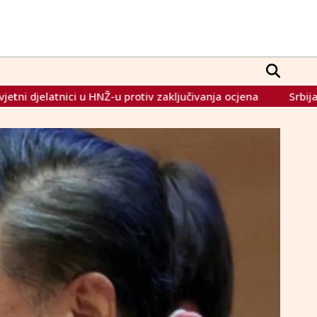
u protiv zaključivanja ocjena
Srbija zbog snijega primora