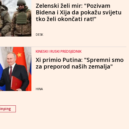
Zelenski želi mir: "Pozivam
Bidena i Xija da pokažu svijetu
tko želi okončati rat!"
DESK
KINESKI I RUSKI PREDSJEDNIK
Xi primio Putina: "Spremni smo
za preporod naših zemalja"
HINA
jinping