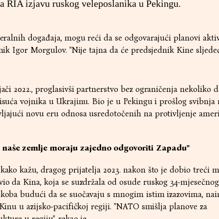
a RIA izjavu ruskog veleposlanika u Pekingu.
ateralnih događaja, mogu reći da se odgovarajući planovi akti
lanik Igor Morgulov. "Nije tajna da će predsjednik Kine sljed
jači 2022., proglasivši partnerstvo bez ograničenja nekoliko d
tisuća vojnika u Ukrajinu. Bio je u Pekingu i prošlog svibnja
ljajući novu eru odnosa usredotočenih na protivljenje amer
 naše zemlje moraju zajedno odgovoriti Zapadu"
 kako kažu, dragog prijatelja 2023. nakon što je dobio treći 
vio da Kina, koja se suzdržala od osude ruskog 34-mjesečnog
sukoba budući da se suočavaju s mnogim istim izazovima, na
 Kinu u azijsko-pacifičkoj regiji. "NATO smišlja planove za
kture u regiju", rekao je.