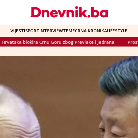
VIJESTI
SPORT
INTERVIEW
TEME
CRNA KRONIKA
LIFESTYLE
 Goru zbog Prevlake i Jadrana
Prosvjetni djelatnici u HNŽ-