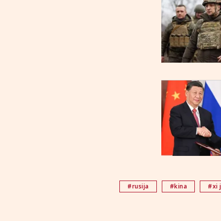
#rusija
#kina
#xi 