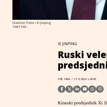
Vladimir Putin i Xi Jinping
TWITTER -
XI JINPING
Ruski vele
predsjedni
PIŠE: HINA
/
27.12.2024. u 08:49
Kineski predsjednik Xi Ji