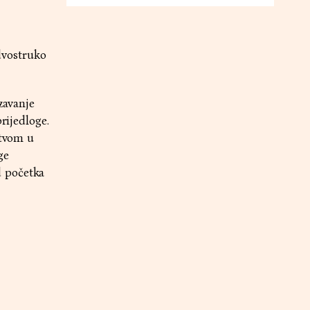
dvostruko
zavanje
rijedloge.
stvom u
ge
d početka