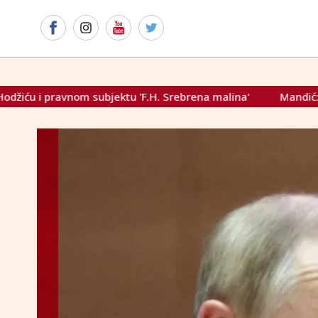
ktu 'F.H. Srebrena malina'
Mandić: Hrvatska blokira Crnu