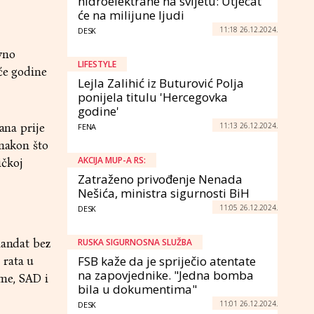
hidroelektrane na svijetu: Utjecat
će na milijune ljudi
11:18 26.12.2024.
DESK
vno
LIFESTYLE
eće godine
Lejla Zalihić iz Buturović Polja
ponijela titulu 'Hercegovka
godine'
11:13 26.12.2024.
ana prije
FENA
 nakon što
AKCIJA MUP-A RS:
ičkoj
Zatraženo privođenje Nenada
Nešića, ministra sigurnosti BiH
11:05 26.12.2024.
DESK
mandat bez
RUSKA SIGURNOSNA SLUŽBA
FSB kaže da je spriječio atentate
 rata u
na zapovjednike. "Jedna bomba
ime, SAD i
bila u dokumentima"
11:01 26.12.2024.
DESK