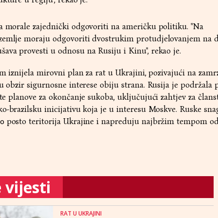
a morale zajednički odgovoriti na američku politiku. "Na
zemlje moraju odgovoriti dvostrukim protudjelovanjem na 
ava provesti u odnosu na Rusiju i Kinu", rekao je.
m iznijela mirovni plan za rat u Ukrajini, pozivajući na zamr
u obzir sigurnosne interese obiju strana. Rusija je podržala p
tite planove za okončanje sukoba, uključujući zahtjev za član
o-brazilsku inicijativu koja je u interesu Moskve. Ruske sna
0 posto teritorija Ukrajine i napreduju najbržim tempom o
vijesti
RAT U UKRAJINI