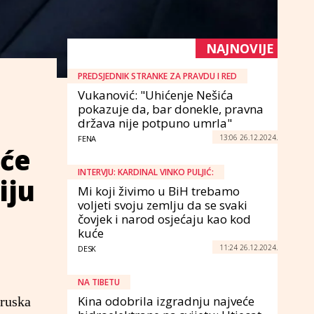
NAJNOVIJE
PREDSJEDNIK STRANKE ZA PRAVDU I RED
Vukanović: "Uhićenje Nešića
pokazuje da, bar donekle, pravna
država nije potpuno umrla"
13:06 26.12.2024.
FENA
 će
INTERVJU: KARDINAL VINKO PULJIĆ:
iju
Mi koji živimo u BiH trebamo
voljeti svoju zemlju da se svaki
čovjek i narod osjećaju kao kod
kuće
11:24 26.12.2024.
DESK
NA TIBETU
Kina odobrila izgradnju najveće
 ruska