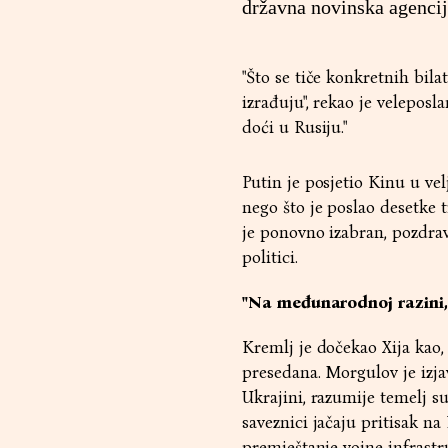
državna novinska agencij
"Što se tiče konkretnih bil
izrađuju", rekao je velepos
doći u Rusiju."
Putin je posjetio Kinu u vel
nego što je poslao desetke 
je ponovno izabran, pozdrav
politici.
"Na međunarodnoj razini,
Kremlj je dočekao Xija kao,
presedana. Morgulov je izja
Ukrajini, razumije temelj 
saveznici jačaju pritisak na
premještanje vojne infrastru