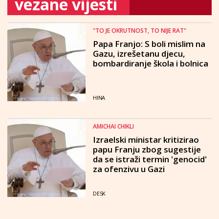
vezane vijesti
"TO JE OKRUTNOST, TO NIJE RAT"
Papa Franjo: S boli mislim na
Gazu, izrešetanu djecu,
bombardiranje škola i bolnica
HINA
AMICHAI CHIKLI
Izraelski ministar kritizirao
papu Franju zbog sugestije
da se istraži termin 'genocid'
za ofenzivu u Gazi
DESK