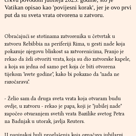
Vatikan opisao kao 'povijesni korak', jer je ovo prvi
put da su sveta vrata otvorena u zatvoru.
Obraćajući se stotinama zatvorenika u četvrtak u
zatvoru Rebibbia na periferiji Rima, u gesti nade koja
pokazuje njegovu bliskost sa zatvorenicima, Franjo je
rekao da želi otvoriti vrata, koja su dio zatvorske kapele,
a koja su jedna od samo pet koja će biti otvorena
tijekom "svete godine", kako bi pokazao da "nada ne
razočarava".
- Želio sam da druga sveta vrata koja otvaram budu
ovdje, u zatvoru - rekao je papa, koji je "jubilej nade"
započeo otvaranjem svetih vrata Bazilike svetog Petra
na Badnjak u utorak, javlja Reuters.
U papinskoj buli proglašenja koja označava jubilarni