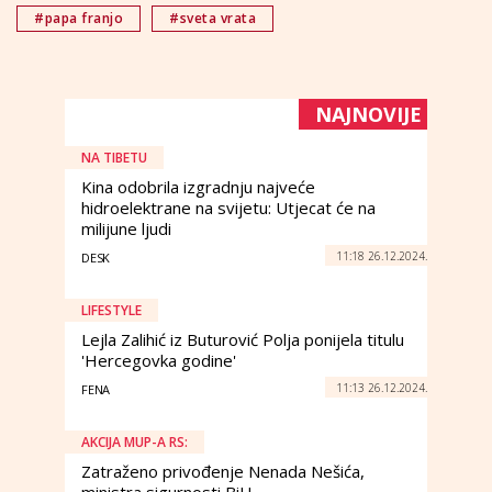
#papa franjo
#sveta vrata
NAJNOVIJE
NA TIBETU
Kina odobrila izgradnju najveće
hidroelektrane na svijetu: Utjecat će na
milijune ljudi
11:18 26.12.2024.
DESK
LIFESTYLE
Lejla Zalihić iz Buturović Polja ponijela titulu
'Hercegovka godine'
11:13 26.12.2024.
FENA
AKCIJA MUP-A RS:
Zatraženo privođenje Nenada Nešića,