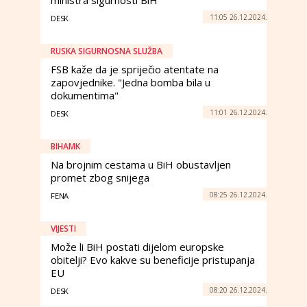
ministra sigurnosti BiH
11:05 26.12.2024.
DESK
RUSKA SIGURNOSNA SLUŽBA
FSB kaže da je spriječio atentate na
zapovjednike. "Jedna bomba bila u
dokumentima"
11:01 26.12.2024.
DESK
BIHAMK
Na brojnim cestama u BiH obustavljen
promet zbog snijega
08:25 26.12.2024.
FENA
VIJESTI
Može li BiH postati dijelom europske
obitelji? Evo kakve su beneficije pristupanja
EU
08:20 26.12.2024.
DESK