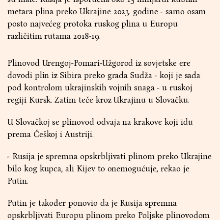
metara plina preko Ukrajine 2023. godine - samo osam
posto najvećeg protoka ruskog plina u Europu
različitim rutama 2018-19.
Plinovod Urengoj-Pomari-Užgorod iz sovjetske ere
dovodi plin iz Sibira preko grada Sudža - koji je sada
pod kontrolom ukrajinskih vojnih snaga - u ruskoj
regiji Kursk. Zatim teče kroz Ukrajinu u Slovačku.
U Slovačkoj se plinovod odvaja na krakove koji idu
prema Češkoj i Austriji.
- Rusija je spremna opskrbljivati ​plinom preko Ukrajine
bilo kog kupca, ali Kijev to onemogućuje, rekao je
Putin.
Putin je također ponovio da je Rusija spremna
opskrbljivati ​​Europu plinom preko Poljske plinovodom