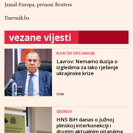
Jamal-Europa, prenosi Reuters.
Dnevnik.ba
vezane vijesti
RUSKI ŠEF DIPLOMACIJE
Lavrov: Nemamo iluzija o
izgledima za lako rješenje
ukrajinske krize
FENA
SJEDNICA
HNS BiH danas o Južnoj
plinskoj interkonekciji i
drugim aktualnim pitanjima