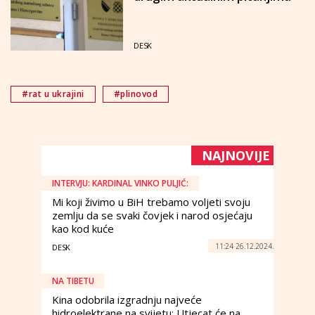
DESK
#rat u ukrajini
#plinovod
NAJNOVIJE
INTERVJU: KARDINAL VINKO PULJIĆ:
Mi koji živimo u BiH trebamo voljeti svoju
zemlju da se svaki čovjek i narod osjećaju
kao kod kuće
11:24 26.12.2024.
DESK
NA TIBETU
Kina odobrila izgradnju najveće
hidroelektrane na svijetu: Utjecat će na