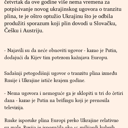
četvrtak da ove godine više nema vremena za
potpisivanje novog ukrajinskog ugovora o tranzitu
plina, te je oštro optužio Ukrajinu što je odbila
produžiti sporazum koji plin dovodi u Slovačku,
Češku i Austriju.
- Najavili su da neće obnoviti ugovor - kazao je Putin,
dodajući da Kijev tim potezom kažnjava Europu.
Sadašnji petogodišnji ugovor o tranzitu plina između
Rusije i Ukrajine ističe krajem godine.
- Nema ugovora i nemoguće ga je sklopiti u tri do četiri
dana - kazao je Putin na brifingu koji je prenosila
televizija.
Ruske isporuke plina Europi preko Ukrajine relativno
su male. Rusija je isporučila oko 15 milijardi kubnih