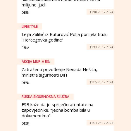
milijune ljudi
11:18 26.12.2024.
DESK
LIFESTYLE
Lejla Zalihić iz Buturović Polja ponijela titulu
'Hercegovka godine'
11:13 26.12.2024.
FENA
AKCIJA MUP-A RS:
Zatraženo privođenje Nenada Nešića,
ministra sigurnosti BiH
11:05 26.12.2024.
DESK
RUSKA SIGURNOSNA SLUŽBA
FSB kaže da je spriječio atentate na
zapovjednike. "Jedna bomba bila u
dokumentima"
11:01 26.12.2024.
DESK