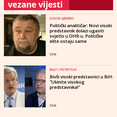
vezane vijesti
DAVOR GJENERO
Politički analitičar: Novi visoki
predstavnik dolazi ugasiti
svjetlo u OHR-u. Političke
elite ostaju same
DESK
BILDT I PETRITSCH
Bivši visoki predstavnici u BiH:
"Ukinite visokog
predstavnika!"
DESK