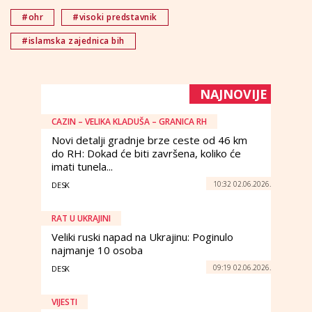
#ohr
#visoki predstavnik
#islamska zajednica bih
NAJNOVIJE
CAZIN – VELIKA KLADUŠA – GRANICA RH
Novi detalji gradnje brze ceste od 46 km
do RH: Dokad će biti završena, koliko će
imati tunela...
10:32 02.06.2026.
DESK
RAT U UKRAJINI
Veliki ruski napad na Ukrajinu: Poginulo
najmanje 10 osoba
09:19 02.06.2026.
DESK
VIJESTI