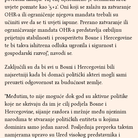
uvjete poznate kao '5+2'. Oni koji se zalažu za zatvaranje
OHR-a ili ograničenje njegova mandata trebali su
učiniti sve da se ti uvjeti ispune. Prerano zatvaranje ili
ograničavanje mandata OHR-a predstavlja ozbiljnu
prijetnju stabilnosti i prosperitetu Bosne i Hercegovine
te bi takva ishitrena odluka ugrozila i sigurnost i
gospodarski razvoj", navodi se.
Zaključili su da bi svi u Bosni i Hercegovini bili
najsretniji kada bi domaći politički akteri mogli sami
preuzeti odgovornost za budućnost zemlje.
"Međutim, to nije moguće dok god su aktivne politike
koje ne skrivaju da im je cilj podjela Bosne i
Hercegovine, sijanje razdora i mržnje među njezinim
narodima te stvaranje političkih entiteta u kojima
dominira samo jedan narod. Posljednja prepreka takvim
namjerama upravo su Ured visokog predstavnika i