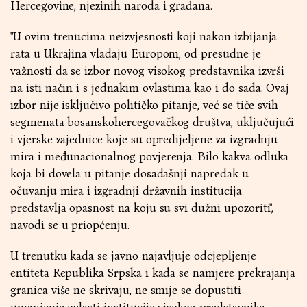
Hercegovine, njezinih naroda i građana.
"U ovim trenucima neizvjesnosti koji nakon izbijanja
rata u Ukrajina vladaju Europom, od presudne je
važnosti da se izbor novog visokog predstavnika izvrši
na isti način i s jednakim ovlastima kao i do sada. Ovaj
izbor nije isključivo političko pitanje, već se tiče svih
segmenata bosanskohercegovačkog društva, uključujući
i vjerske zajednice koje su opredijeljene za izgradnju
mira i međunacionalnog povjerenja. Bilo kakva odluka
koja bi dovela u pitanje dosadašnji napredak u
očuvanju mira i izgradnji državnih institucija
predstavlja opasnost na koju su svi dužni upozoriti",
navodi se u priopćenju.
U trenutku kada se javno najavljuje odcjepljenje
entiteta Republika Srpska i kada se namjere prekrajanja
granica više ne skrivaju, ne smije se dopustiti