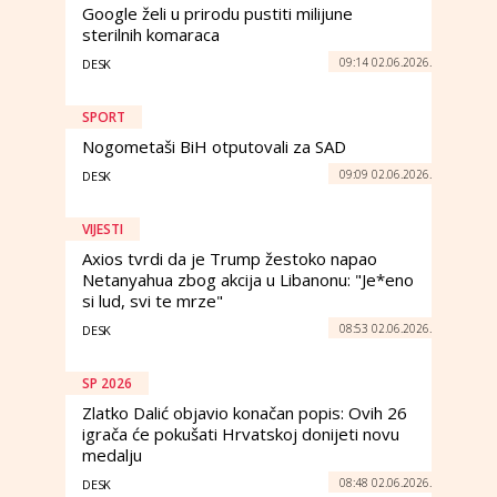
Google želi u prirodu pustiti milijune
sterilnih komaraca
09:14 02.06.2026.
DESK
SPORT
Nogometaši BiH otputovali za SAD
09:09 02.06.2026.
DESK
VIJESTI
Axios tvrdi da je Trump žestoko napao
Netanyahua zbog akcija u Libanonu: "Je*eno
si lud, svi te mrze"
08:53 02.06.2026.
DESK
SP 2026
Zlatko Dalić objavio konačan popis: Ovih 26
igrača će pokušati Hrvatskoj donijeti novu
medalju
08:48 02.06.2026.
DESK