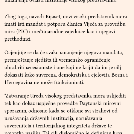
umanjenje ovlasti institucije visokog predstavnika.
Zbog toga, navodi Rijaset, novi visoki predstavnik mora
imati isti mandat i potporu članica Vijeća za provedbu
mira (PIC) i međunarodne zajednice kao i njegovi
prethodnici.
Ocjenjuje se da će svako smanjenje njegova mandata,
premještanje sjedišta ili vremensko ograničenje
ohrabriti secesioniste i one koji ne kriju da im je cilj
dokazati kako suverena, demokratska i cjelovita Bosna i
Hercegovina ne može funkcionirati.
"Zatvaranje Ureda visokog predstavnika mora uslijediti
tek kao dokaz uspješne provedbe Daytonski mirovni
sporazum, odnosno kada se otklone svi strahovi od
urušavanja državnih institucija, narušavanja
suvereniteta i teritorijalnog integriteta države te
povratka nasilju. Taj cilj djelomično je definiran kroz