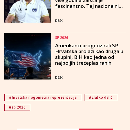
više godina zaista je
fascinantno. Taj nacionalni
naboj, cijeli sustav koji grade i
ljubomorno čuvaju"
DESK
SP 2026
Amerikanci prognozirali SP:
Hrvatska prolazi kao druga u
skupini, BiH kao jedna od
najboljih trećeplasiranih
DESK
#hrvatska nogometna reprezentacija
#zlatko dalić
#sp 2026