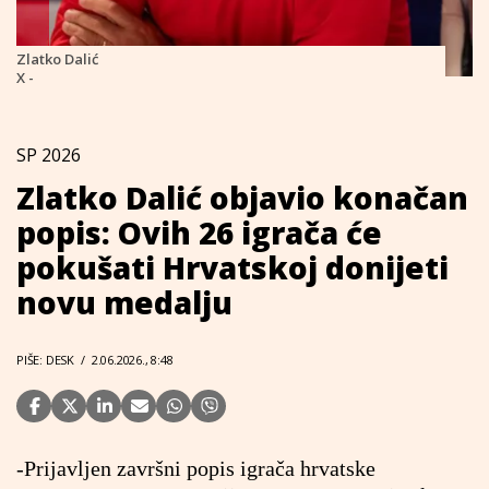
Zlatko Dalić
X -
SP 2026
Zlatko Dalić objavio konačan
popis: Ovih 26 igrača će
pokušati Hrvatskoj donijeti
novu medalju
PIŠE: DESK
/
2.06.2026., 8:48
-Prijavljen završni popis igrača hrvatske