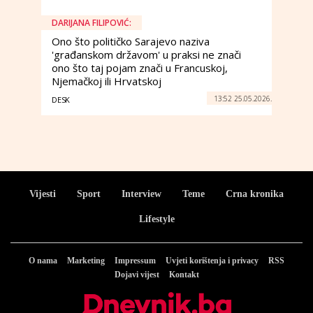
DARIJANA FILIPOVIĆ:
Ono što političko Sarajevo naziva
'građanskom državom' u praksi ne znači
ono što taj pojam znači u Francuskoj,
Njemačkoj ili Hrvatskoj
13:52 25.05.2026.
DESK
Vijesti
Sport
Interview
Teme
Crna kronika
Lifestyle
O nama
Marketing
Impressum
Uvjeti korištenja i privacy
RSS
Dojavi vijest
Kontakt