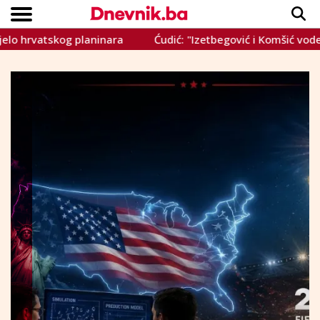
kog planinara
Ćudić: "Izetbegović i Komšić vode hajku prot
Copyright © Dnevnik.ba 2023.
CRNA KRONIKA
INTERVIEW
LIFESTYLE
VIJESTI
SPORT
TEME