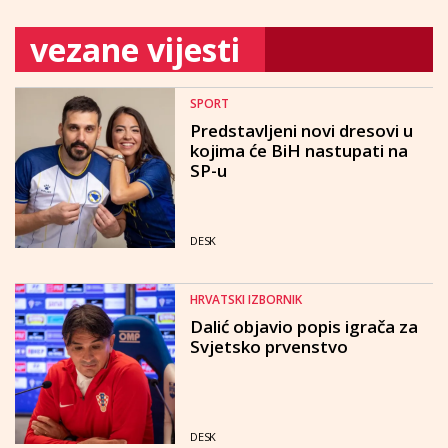
vezane vijesti
SPORT
Predstavljeni novi dresovi u
kojima će BiH nastupati na
SP-u
DESK
HRVATSKI IZBORNIK
Dalić objavio popis igrača za
Svjetsko prvenstvo
DESK