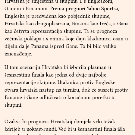
Hrvatska je smještena u skupinu L s Engleskom,
Ganom i Panamom. Prema prognozi Yahoo Sportsa,
Engleska je predviđena kao pobjednik skupine,
Hrvatska kao drugoplasirana, Panama kao treća, a Gana
kao četvrta reprezentacija skupine. Ta se prognoza
većinski poklapa i s onima koje daju kladionice, osim u
dijelu da je Panama ispred Gane. To bi bilo veliko
iznenađenje.
U tom scenariju Hrvatska bi izborila plasman u
šesnaestinu finala kao jedna od dvije najbolje
reprezentacije skupine. Utakmica protiv Engleske
otvara hrvatski nastup na turniru, dok će susreti protiv
Paname i Gane odlučivati o konačnom poretku u
skupini.
Ovakva bi prognoza Hrvatskoj donijela vrlo težak
ždrijeb u nokaut-rundi. Već bi u šesnaestini finala išla