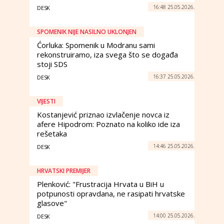
16:48 25.05.2026.
DESK
SPOMENIK NIJE NASILNO UKLONJEN
Ćorluka: Spomenik u Modranu sami
rekonstruiramo, iza svega što se događa
stoji SDS
16:37 25.05.2026.
DESK
VIJESTI
Kostanjević priznao izvlačenje novca iz
afere Hipodrom: Poznato na koliko ide iza
rešetaka
14:46 25.05.2026.
DESK
HRVATSKI PREMIJER
Plenković: "Frustracija Hrvata u BiH u
potpunosti opravdana, ne rasipati hrvatske
glasove"
14:00 25.05.2026.
DESK