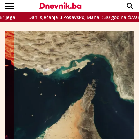
a
Dani sjećanja u Posavskoj Mahali: 30 godina čuvanja is
Copyright © Dnevnik.ba 2023.
CRNA KRONIKA
INTERVIEW
LIFESTYLE
VIJESTI
SPORT
TEME