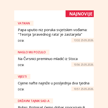
NAJNOVIJE
VATIKAN
Papa uputio niz poruka svjetskim vođama:
"Teorija 'pravednog rata' je zastarjela"
13:32 25.05.2026.
DESK
NAGLO MU POZLILO
Na Čvrsnici preminuo mladić iz Stoca
10:56 25.05.2026.
DESK
VIJESTI
Cijene nafte najniže u posljednja dva tjedna
10:51 25.05.2026.
DESK
DRŽAVNI TAJNIK SAD-A
Rubio: Potpisat ćemo dobar sporazum ili