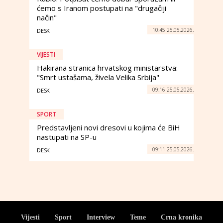
ćemo s Iranom postupati na "drugačiji
način"
10:45 25.05.2026.
DESK
VIJESTI
Hakirana stranica hrvatskog ministarstva:
"Smrt ustašama, živela Velika Srbija"
09:16 25.05.2026.
DESK
SPORT
Predstavljeni novi dresovi u kojima će BiH
nastupati na SP-u
09:11 25.05.2026.
DESK
Vijesti
Sport
Interview
Teme
Crna kronika