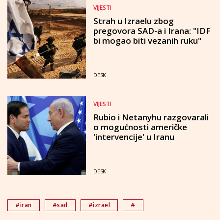
VIJESTI
Strah u Izraelu zbog
pregovora SAD-a i Irana: "IDF
bi mogao biti vezanih ruku"
DESK
VIJESTI
Rubio i Netanyhu razgovarali
o mogućnosti američke
'intervencije' u Iranu
DESK
#iran
#sad
#izrael
#