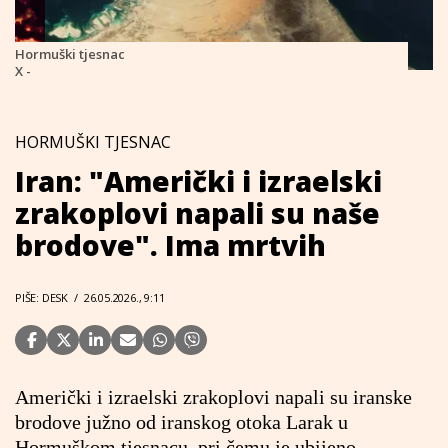
Hormuški tjesnac
X -
HORMUŠKI TJESNAC
Iran: "Američki i izraelski
zrakoplovi napali su naše
brodove". Ima mrtvih
PIŠE: DESK
/
26.05.2026., 9:11
Američki i izraelski zrakoplovi napali su iranske
brodove južno od iranskog otoka Larak u
Hormuškom tjesnacu, pri čemu je ubijeno