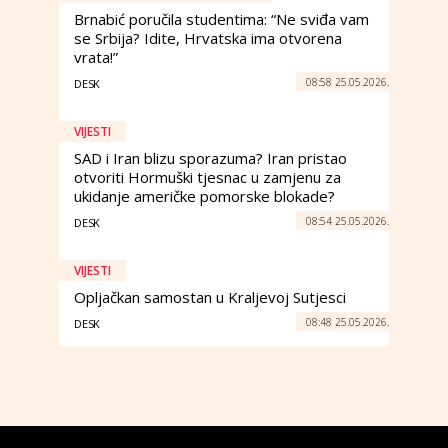
Brnabić poručila studentima: “Ne sviđa vam
se Srbija? Idite, Hrvatska ima otvorena
vrata!”
08:58 25.05.2026.
DESK
VIJESTI
SAD i Iran blizu sporazuma? Iran pristao
otvoriti Hormuški tjesnac u zamjenu za
ukidanje američke pomorske blokade?
08:54 25.05.2026.
DESK
VIJESTI
Opljačkan samostan u Kraljevoj Sutjesci
08:48 25.05.2026.
DESK