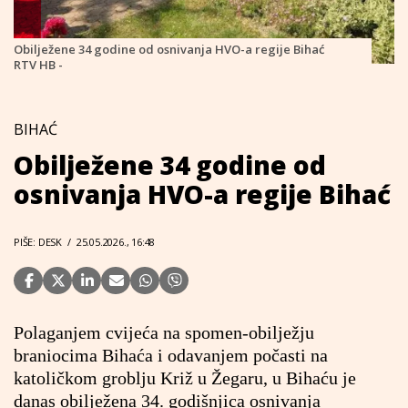
Obilježene 34 godine od osnivanja HVO-a regije Bihać
RTV HB -
BIHAĆ
Obilježene 34 godine od
osnivanja HVO-a regije Bihać
PIŠE: DESK
/
25.05.2026., 16:48
Polaganjem cvijeća na spomen-obilježju
braniocima Bihaća i odavanjem počasti na
katoličkom groblju Križ u Žegaru, u Bihaću je
danas obilježena 34. godišnjica osnivanja