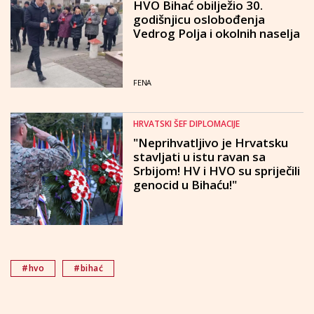
HVO Bihać obilježio 30.
godišnjicu oslobođenja
Vedrog Polja i okolnih naselja
FENA
HRVATSKI ŠEF DIPLOMACIJE
"Neprihvatljivo je Hrvatsku
stavljati u istu ravan sa
Srbijom! HV i HVO su spriječili
genocid u Bihaću!"
#hvo
#bihać