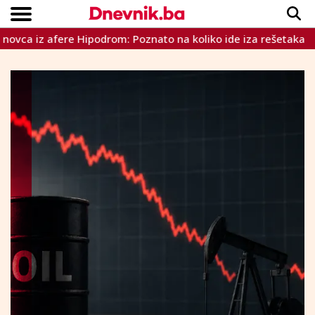
 iz afere Hipodrom: Poznato na koliko ide iza rešetaka
Pl
Copyright © Dnevnik.ba 2023.
CRNA KRONIKA
INTERVIEW
LIFESTYLE
VIJESTI
SPORT
TEME