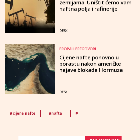
zemljama: Uništit ćemo vam
naftna polja i rafinerije
DESK
PROPALI PREGOVORI
Cijene nafte ponovno u
porastu nakon američke
najave blokade Hormuza
DESK
#cijene nafte
#nafta
#