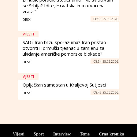
se Srbija? Idite, Hrvatska ima otvorena
vrata!”
08:58 25.05.2026.
DESK
VIJESTI
SAD i Iran blizu sporazuma? Iran pristao
otvoriti Hormuški tjesnac u zamjenu za
ukidanje američke pomorske blokade?
08:54 25.05.2026.
DESK
VIJESTI
Opljačkan samostan u Kraljevoj Sutjesci
08:48 25.05.2026.
DESK
Vijesti
Sport
Interview
Teme
Crna kronika