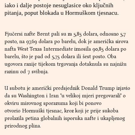
iako i dalje postoje nesuglasice oko ključnih
pitanja, poput blokada u Hormuškom tjesnacu.
Fjučersi nafte Brent pali su za 5,85 dolara, odnosno 5,7
posto, na 97,69 dolara po barelu, dok je američka sirova
nafta West Texas Intermediate iznosila 90,85 dolara po
barelu, što je pad od 5,75 dolara ili šest posto. Oba
ugovora ranije tijekom trgovanja dotaknula su najnižu
razinu od 7. svibnja.
U subotu je američki predsjednik Donald Trump izjavio
da su Washington i Iran ''u velikoj mjeri pregovarali'' o
okviru mirovnog sporazuma koji bi ponovo
otvorio Hormuški tjesnac, kroz koji je prije sukoba
prolazila petina globalnih isporuka nafte i ukapljenog
prirodnog plina.