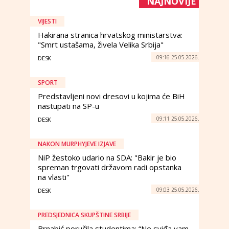
NAJNOVIJE
VIJESTI
Hakirana stranica hrvatskog ministarstva:
"Smrt ustašama, živela Velika Srbija"
09:16 25.05.2026.
DESK
SPORT
Predstavljeni novi dresovi u kojima će BiH
nastupati na SP-u
09:11 25.05.2026.
DESK
NAKON MURPHYJEVE IZJAVE
NiP žestoko udario na SDA: "Bakir je bio
spreman trgovati državom radi opstanka
na vlasti"
09:03 25.05.2026.
DESK
PREDSJEDNICA SKUPŠTINE SRBIJE
Brnabić poručila studentima: “Ne sviđa vam