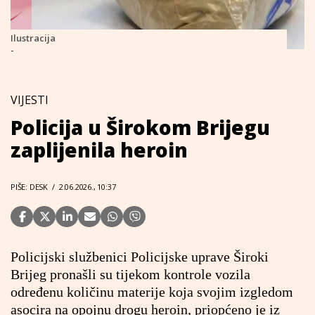
Ilustracija
-
VIJESTI
Policija u Širokom Brijegu
zaplijenila heroin
PIŠE: DESK
/
2.06.2026., 10:37
Policijski službenici Policijske uprave Široki
Brijeg pronašli su tijekom kontrole vozila
određenu količinu materije koja svojim izgledom
asocira na opojnu drogu heroin, priopćeno je iz