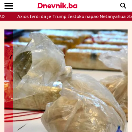
Axios tvrdi da je Trump žestoko napao Netanyahua zbog akcija
Copyright © Dnevnik.ba 2023.
CRNA KRONIKA
INTERVIEW
LIFESTYLE
VIJESTI
SPORT
TEME