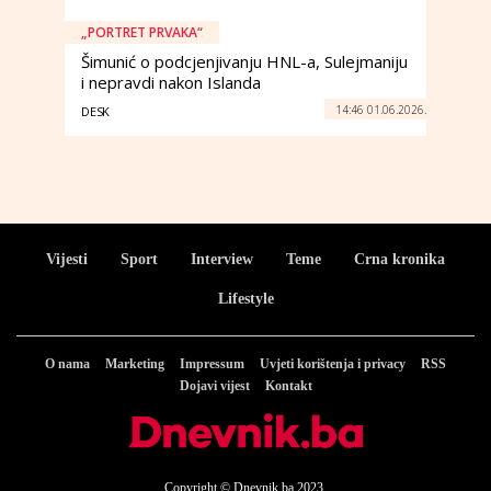
„PORTRET PRVAKA“
Šimunić o podcjenjivanju HNL-a, Sulejmaniju
i nepravdi nakon Islanda
14:46 01.06.2026.
DESK
Vijesti
Sport
Interview
Teme
Crna kronika
Lifestyle
O nama
Marketing
Impressum
Uvjeti korištenja i privacy
RSS
Dojavi vijest
Kontakt
Copyright © Dnevnik.ba 2023.