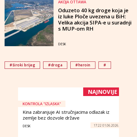
AKCIJA OTTAWA
Oduzeto 40 kg droge koja je
iz luke Ploče uvezena u BiH:
Velika akcija SIPA-e u suradnji
s MUP-om RH
DESK
#široki brijeg
#droga
#heroin
#
NAJNOVIJE
KONTROLA "IZLASKA"
Kina zabranjuje AI stručnjacima odlazak iz
zemlje bez dozvole države
17:22 01.06.2026.
DESK