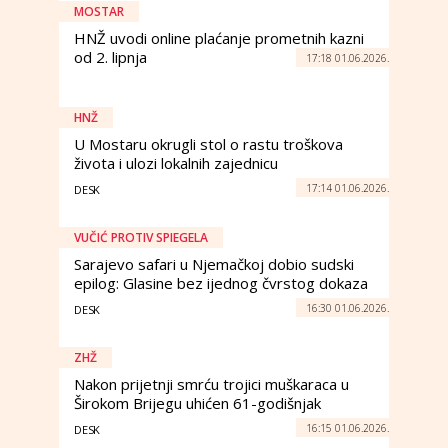
MOSTAR
HNŽ uvodi online plaćanje prometnih kazni
od 2. lipnja
17:18 01.06.2026.
HNŽ
U Mostaru okrugli stol o rastu troškova
života i ulozi lokalnih zajednicu
17:14 01.06.2026.
DESK
VUČIĆ PROTIV SPIEGELA
Sarajevo safari u Njemačkoj dobio sudski
epilog: Glasine bez ijednog čvrstog dokaza
16:30 01.06.2026.
DESK
ZHŽ
Nakon prijetnji smrću trojici muškaraca u
Širokom Brijegu uhićen 61-godišnjak
16:15 01.06.2026.
DESK