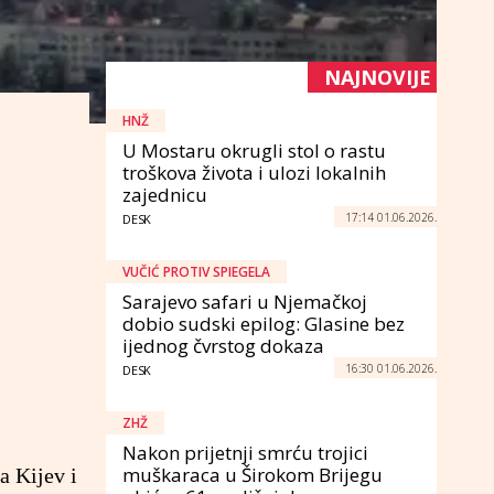
NAJNOVIJE
HNŽ
U Mostaru okrugli stol o rastu
troškova života i ulozi lokalnih
zajednicu
17:14 01.06.2026.
DESK
VUČIĆ PROTIV SPIEGELA
Sarajevo safari u Njemačkoj
dobio sudski epilog: Glasine bez
ijednog čvrstog dokaza
16:30 01.06.2026.
DESK
ZHŽ
Nakon prijetnji smrću trojici
muškaraca u Širokom Brijegu
a Kijev i