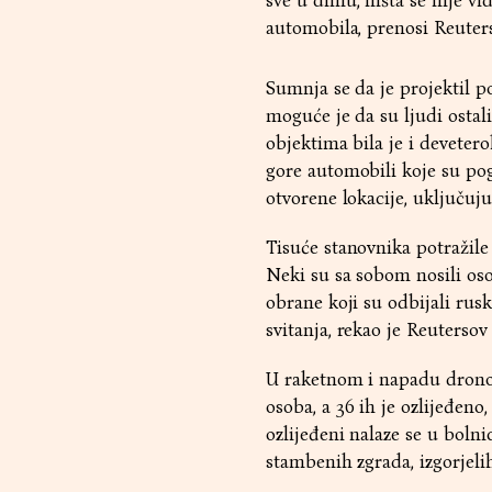
sve u dimu, ništa se nije vi
automobila, prenosi Reuters
Sumnja se da je projektil p
moguće je da su ljudi osta
objektima bila je i devetero
gore automobili koje su pogod
otvorene lokacije, uključujuć
Tisuće stanovnika potražile 
Neki su sa sobom nosili oso
obrane koji su odbijali rus
svitanja, rekao je Reutersov
U raketnom i napadu dronov
osoba, a 36 ih je ozlijeđen
ozlijeđeni nalaze se u bolni
stambenih zgrada, izgorjelih