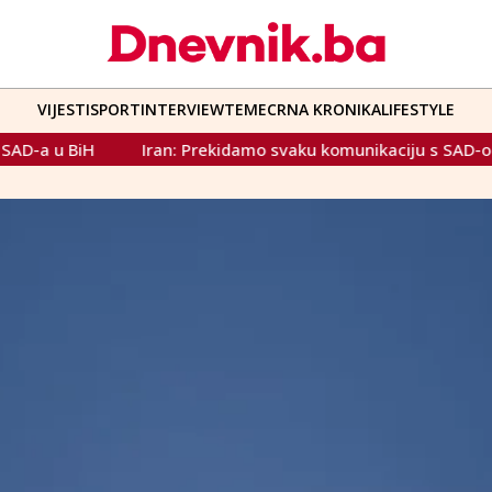
VIJESTI
SPORT
INTERVIEW
TEME
CRNA KRONIKA
LIFESTYLE
an: Prekidamo svaku komunikaciju s SAD-om i potpuno blokir