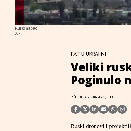
Ruski napad
X -
RAT U UKRAJINI
Veliki rus
Poginulo 
PIŠE: DESK
/
2.06.2026., 9:19
Ruski dronovi i projektil