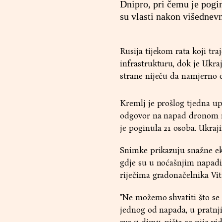
Dnipro, pri čemu je pogin
su vlasti nakon višedne
Rusija tijekom rata koji tra
infrastrukturu, dok je Ukra
strane niječu da namjerno ci
Kremlj je prošlog tjedna up
odgovor na napad dronom n
je poginula 21 osoba. Ukraji
Snimke prikazuju snažne ek
gdje su u noćašnjim napadim
riječima gradonačelnika Vita
"Ne možemo shvatiti što se 
jednog od napada, u pratnji 