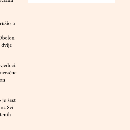
tećenih
ušio, a
m
 Obolon
 dvije
vjedoci.
tuzračne
kon
je šest
mu. Svi
štenih