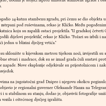
djelo", dodala je stojeći ispred uništene stambene zgrade i oš
.
ogodio 24-katnu stambenu zgradu, pri čemu se dio objekta ur
li zatrpani pod ruševinama, rekao je Kličko. Među pogođeni
katnica koju su zapalili ostaci projektila. "U gradskoj četvrti
ili dijelovi projektila", rekao je Kličko. "Požari su izbili i na
i jednu u blizini dječjeg vrtića."
su sklonište u kijevskom metrou tijekom noći, izvijestili su s
bne stvari i madrace, dok su se iznad grada čuli sustavi pro
ke napade. Nove eksplozije odjekivale su prijestolnicom i na
 svjedok.
ima na jugoistočni grad Dnipro i njegovu okolicu poginulo 
o, objavio je regionalni guverner Oleksandr Hanza na Telegra
ci i u stabilnom su stanju, dodao je, objavivši fotografije uni
 vozila i oštećenog dječjeg igrališta.