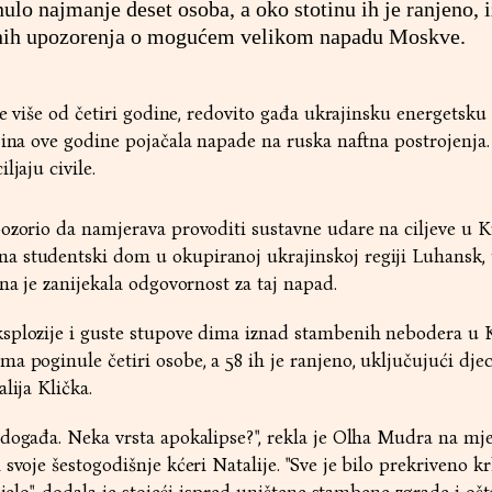
ulo najmanje deset osoba, a oko stotinu ih je ranjeno, i
vnih upozorenja o mogućem velikom napadu Moskve.
je više od četiri godine, redovito gađa ukrajinsku energetsku
jina ove godine pojačala napade na ruska naftna postrojenja
ljaju civile.
ozorio da namjerava provoditi sustavne udare na ciljeve u K
a studentski dom u okupiranoj ukrajinskoj regiji Luhansk,
na je zanijekala odgovornost za taj napad.
splozije i guste stupove dima iznad stambenih nebodera u K
a poginule četiri osobe, a 58 ih je ranjeno, uključujući dje
lija Klička.
događa. Neka vrsta apokalipse?", rekla je Olha Mudra na mj
svoje šestogodišnje kćeri Natalije. "Sve je bilo prekriveno k