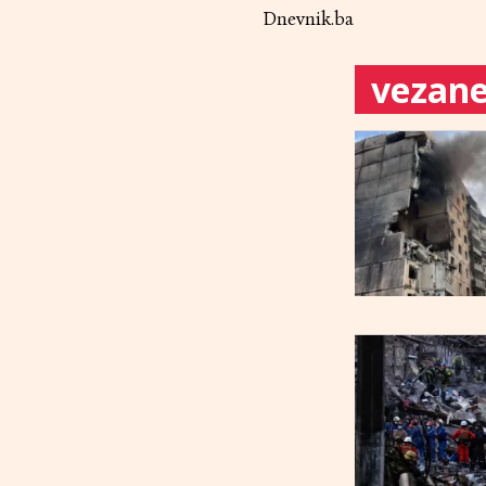
Dnevnik.ba
vezane 