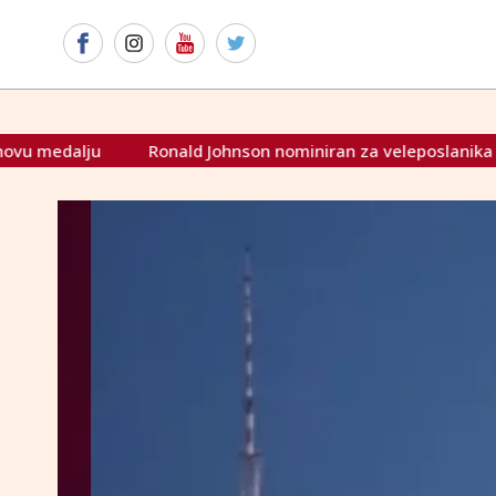
onald Johnson nominiran za veleposlanika SAD-a u BiH
Ir