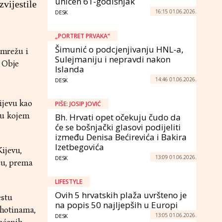
uhićen 61-godišnjak
zvijestile
16:15 01.06.2026.
DESK
„PORTRET PRVAKA“
Šimunić o podcjenjivanju HNL-a,
 mrežu i
Sulejmaniju i nepravdi nakon
. Obje
Islanda
14:46 01.06.2026.
DESK
ijevu kao
PIŠE: JOSIP JOVIĆ
 u kojem
Bh. Hrvati opet očekuju čudo da
će se bošnjački glasovi podijeliti
između Denisa Bećirevića i Bakira
Izetbegovića
ijevu,
13:09 01.06.2026.
DESK
cu, prema
LIFESTYLE
Ovih 5 hrvatskih plaža uvršteno je
estu
na popis 50 najljepših u Europi
rhotinama,
13:05 01.06.2026.
DESK