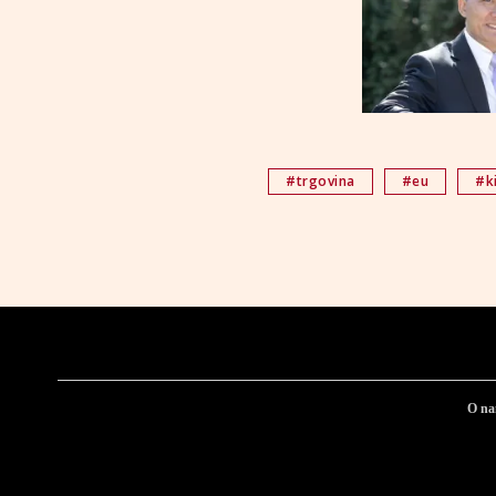
#trgovina
#eu
#k
O n