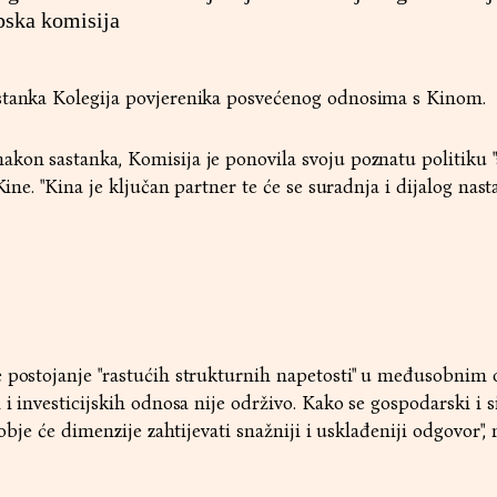
opska komisija
stanka Kolegija povjerenika posvećenog odnosima s Kinom.
akon sastanka, Komisija je ponovila svoju poznatu politiku 
Kine. "Kina je ključan partner te će se suradnja i dijalog nastav
e postojanje "rastućih strukturnih napetosti" u međusobnim
 i investicijskih odnosa nije održivo. Kako se gospodarski i 
 obje će dimenzije zahtijevati snažniji i usklađeniji odgovor",