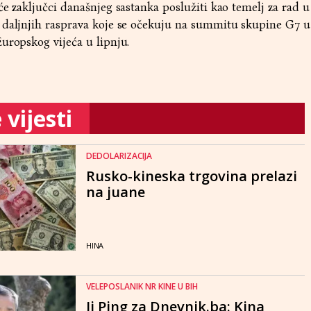
će zaključci današnjeg sastanka poslužiti kao temelj za rad u
 daljnjih rasprava koje se očekuju na summitu skupine G7 u
uropskog vijeća u lipnju.
vijesti
DEDOLARIZACIJA
Rusko-kineska trgovina prelazi
na juane
HINA
VELEPOSLANIK NR KINE U BIH
Ji Ping za Dnevnik.ba: Kina