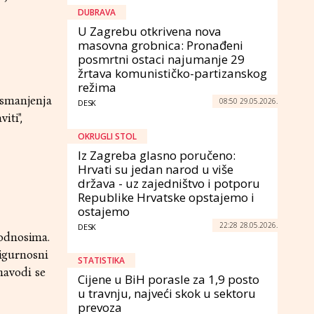
DUBRAVA
U Zagrebu otkrivena nova
masovna grobnica: Pronađeni
posmrtni ostaci najumanje 29
žrtava komunističko-partizanskog
režima
"smanjenja
08:50 29.05.2026.
DESK
iti",
OKRUGLI STOL
Iz Zagreba glasno poručeno:
Hrvati su jedan narod u više
država - uz zajedništvo i potporu
Republike Hrvatske opstajemo i
ostajemo
22:28 28.05.2026.
DESK
 odnosima.
sigurnosni
STATISTIKA
 navodi se
Cijene u BiH porasle za 1,9 posto
u travnju, najveći skok u sektoru
prevoza