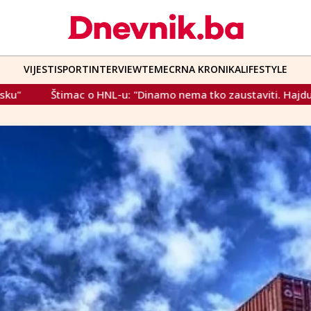
VIJESTI
SPORT
INTERVIEW
TEME
CRNA KRONIKA
LIFESTYLE
ma tko zaustaviti. Hajduk će i dalje lutati, model se pokazuje