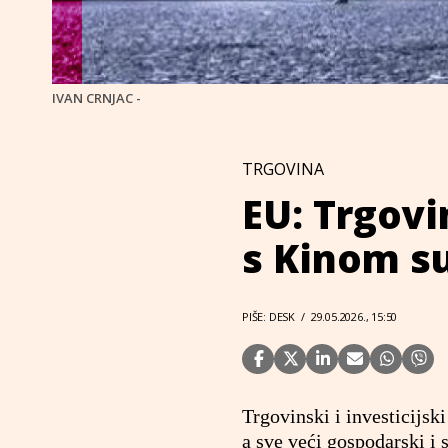
IVAN CRNJAC -
TRGOVINA
EU: Trgovi
s Kinom su
PIŠE: DESK
/
29.05.2026., 15:50
Trgovinski i investicijsk
a sve veći gospodarski i 