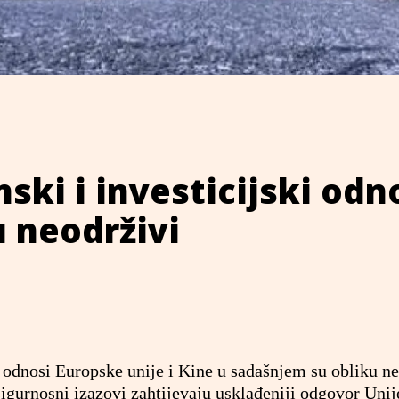
nski i investicijski odn
 neodrživi
i odnosi Europske unije i Kine u sadašnjem su obliku ne
sigurnosni izazovi zahtijevaju usklađeniji odgovor Unij