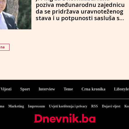
poziva međunarodnu zajednicu
da se pridržava uravnoteženog
stava i u potpunosti sasluša sve
strane u BiH
ina
Vijesti
Sport
Interview
Teme
Crna kronika
Lifestyle
ama
Marketing
Impressum
Uvjeti korištenja i privacy
RSS
Dojavi vijest
Ko