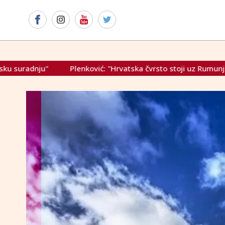
ka čvrsto stoji uz Rumunjsku"
Štimac o HNL-u: "Dinamo ne