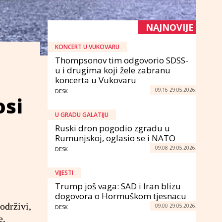
NAJNOVIJE
KONCERT U VUKOVARU
Thompsonov tim odgovorio SDSS-
u i drugima koji žele zabranu
koncerta u Vukovaru
09:16 29.05.2026.
DESK
osi
U GRADU GALATIJU
Ruski dron pogodio zgradu u
Rumunjskoj, oglasio se i NATO
09:08 29.05.2026.
DESK
VIJESTI
Trump još vaga: SAD i Iran blizu
dogovora o Hormuškom tjesnacu
održivi,
09:00 29.05.2026.
DESK
e,