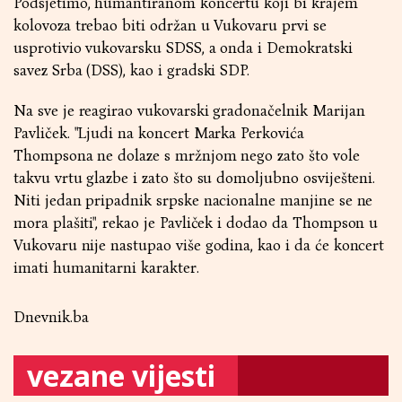
Podsjetimo, humantiranom koncertu koji bi krajem
kolovoza trebao biti održan u Vukovaru prvi se
usprotivio vukovarsku SDSS, a onda i Demokratski
savez Srba (DSS), kao i gradski SDP.
Na sve je reagirao vukovarski gradonačelnik Marijan
Pavliček. "Ljudi na koncert Marka Perkovića
Thompsona ne dolaze s mržnjom nego zato što vole
takvu vrtu glazbe i zato što su domoljubno osviješteni.
Niti jedan pripadnik srpske nacionalne manjine se ne
mora plašiti", rekao je Pavliček i dodao da Thompson u
Vukovaru nije nastupao više godina, kao i da će koncert
imati humanitarni karakter.
Dnevnik.ba
vezane vijesti