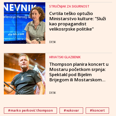
STRUČNJAK ZA SIGURNOST
Cvrtila teško optužio
Ministarstvo kulture: "Služi
kao propagandist
velikosrpske politike"
DESK
HRVATSKI GLAZBENIK
Thompson planira koncert u
Mostaru početkom srpnja:
Spektakl pod Bijelim
Brijegom ili Mostarskom
blatu
DESK
#marko perković thompson
#vukovar
#koncert