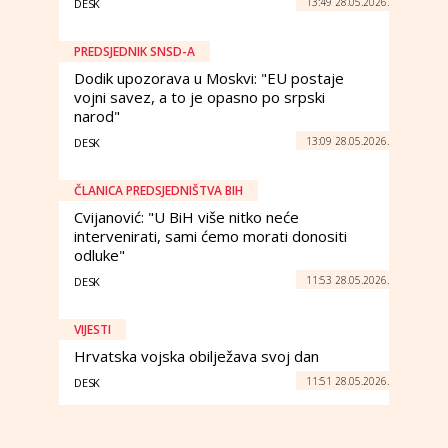
13:49 28.05.2026.
DESK
PREDSJEDNIK SNSD-A
Dodik upozorava u Moskvi: "EU postaje
vojni savez, a to je opasno po srpski
narod"
13:09 28.05.2026.
DESK
ČLANICA PREDSJEDNIŠTVA BIH
Cvijanović: "U BiH više nitko neće
intervenirati, sami ćemo morati donositi
odluke"
11:53 28.05.2026.
DESK
VIJESTI
Hrvatska vojska obilježava svoj dan
11:51 28.05.2026.
DESK