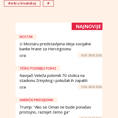
#srbi u hrvatskoj
#
NAJNOVIJE
MOSTAR
U Mostaru predstavljena ideja socijalne
banke hrane za Hercegovinu
16:05 28.05.2026.
DESK
TEŠKO PODNIJELI PORAZ
Navijači Veleža polomili 70 stolica na
stadionu Zrinjskog i pokušali ih zapaliti
13:56 28.05.2026.
DESK
AMERIČKI PREDSJEDNIK
Trump: "Ako se Oman ne bude ponašao
pristojno, raznijet ćemo ga"