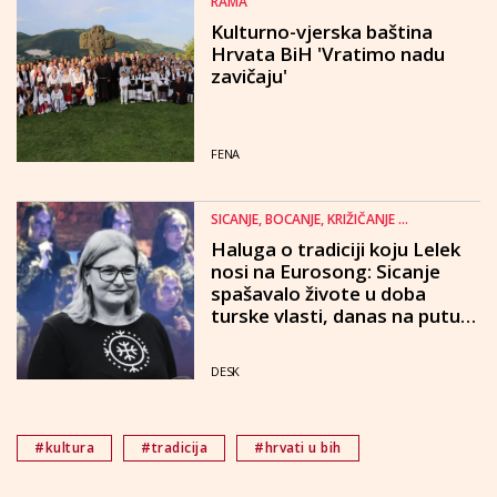
RAMA
Kulturno-vjerska baština
Hrvata BiH 'Vratimo nadu
zavičaju'
FENA
SICANJE, BOCANJE, KRIŽIČANJE ...
Haluga o tradiciji koju Lelek
nosi na Eurosong: Sicanje
spašavalo živote u doba
turske vlasti, danas na putu
prema UNESCO-u
DESK
#kultura
#tradicija
#hrvati u bih