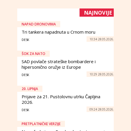
NAJNOVIJE
NAPAD DRONOVIMA
Tri tankera napadnuta u Crnom moru
10:34 28.05.2026.
DESK
ŠOK ZA NATO
SAD povlače strateške bombardere i
hipersonično oružje iz Europe
10:29 28.05.2026.
DESK
20. LIPNJA
Prijave za 21. Pustolovnu utrku Čapljina
2026.
09:24 28.05.2026.
DESK
PRETPLATNIČKE VERZIJE