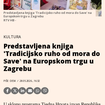
Predstavljena knjiga 'Tradicijsko ruho od mora do Save' na
Europskom trgu u Zagrebu
RTV HB -
KULTURA
Predstavljena knjiga
'Tradicijsko ruho od mora do
Save' na Europskom trgu u
Zagrebu
PIŠE: DESK
/
28.05.2026., 16:32
U sklopu programa Tjedna Hrvata izvan Republike