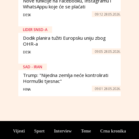
Nove funkcije na Facebooku, Instagramu i
WhatsAppu koje će se plaćati
09:12 28.05.2026.
DESK
LIDER SNSD-A
Dodik planira tužiti Europsku uniju zbog
OHR-a
09:05 28.05.2026.
DESK
SAD - IRAN
Trump: "Nijedna zemlja neće kontrolirati
Hormuški tjesnac"
09:01 28.05.2026.
HINA
Vijesti
Sport
Interview
Teme
Crna kronika