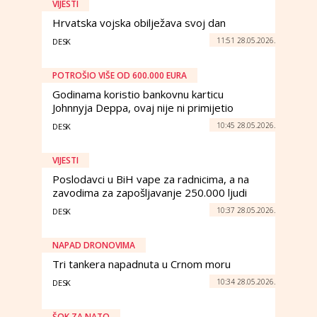
VIJESTI
Hrvatska vojska obilježava svoj dan
11:51 28.05.2026.
DESK
POTROŠIO VIŠE OD 600.000 EURA
Godinama koristio bankovnu karticu
Johnnyja Deppa, ovaj nije ni primijetio
10:45 28.05.2026.
DESK
VIJESTI
Poslodavci u BiH vape za radnicima, a na
zavodima za zapošljavanje 250.000 ljudi
10:37 28.05.2026.
DESK
NAPAD DRONOVIMA
Tri tankera napadnuta u Crnom moru
10:34 28.05.2026.
DESK
ŠOK ZA NATO