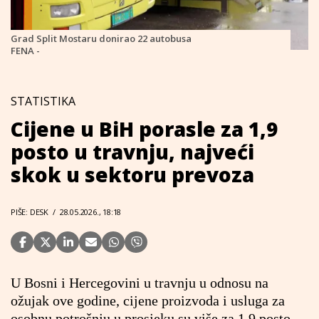
Grad Split Mostaru donirao 22 autobusa
FENA -
STATISTIKA
Cijene u BiH porasle za 1,9
posto u travnju, najveći
skok u sektoru prevoza
PIŠE: DESK
/
28.05.2026., 18:18
U Bosni i Hercegovini u travnju u odnosu na
ožujak ove godine, cijene proizvoda i usluga za
osobnu potrošnju u prosjeku su više za 1,9 posto,