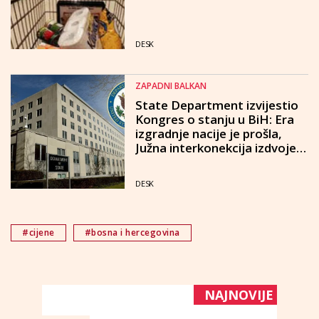
DESK
ZAPADNI BALKAN
State Department izvijestio
Kongres o stanju u BiH: Era
izgradnje nacije je prošla,
Južna interkonekcija izdvojen
kao prioritetni projekt
DESK
#cijene
#bosna i hercegovina
NAJNOVIJE