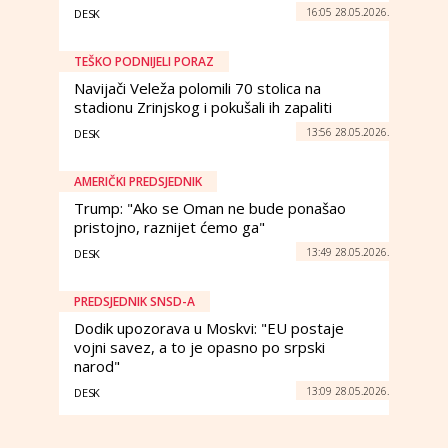
16:05 28.05.2026.
DESK
TEŠKO PODNIJELI PORAZ
Navijači Veleža polomili 70 stolica na
stadionu Zrinjskog i pokušali ih zapaliti
13:56 28.05.2026.
DESK
AMERIČKI PREDSJEDNIK
Trump: "Ako se Oman ne bude ponašao
pristojno, raznijet ćemo ga"
13:49 28.05.2026.
DESK
PREDSJEDNIK SNSD-A
Dodik upozorava u Moskvi: "EU postaje
vojni savez, a to je opasno po srpski
narod"
13:09 28.05.2026.
DESK