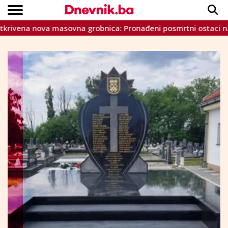
 nova masovna grobnica: Pronađeni posmrtni ostaci najumanj
Copyright © Dnevnik.ba 2023.
CRNA KRONIKA
INTERVIEW
LIFESTYLE
VIJESTI
SPORT
TEME