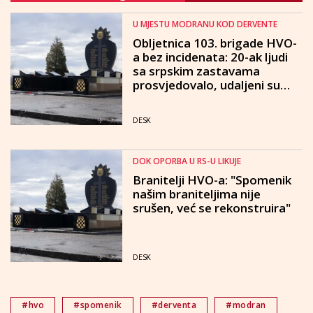
U MJESTU MODRANU KOD DERVENTE
Obljetnica 103. brigade HVO-
a bez incidenata: 20-ak ljudi
sa srpskim zastavama
prosvjedovalo, udaljeni su
prije početka ceremonije
DESK
DOK OPORBA U RS-U LIKUJE
Branitelji HVO-a: "Spomenik
našim braniteljima nije
srušen, već se rekonstruira"
DESK
#hvo
#spomenik
#derventa
#modran