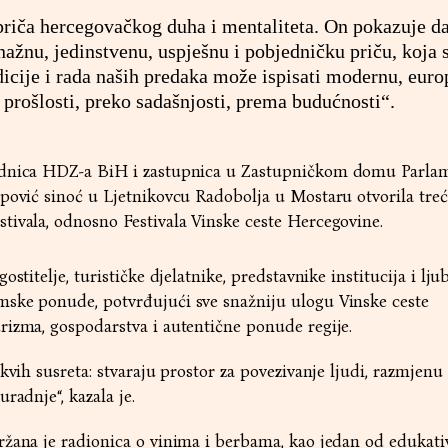
 priča hercegovačkog duha i mentaliteta. On pokazuje d
ažnu, jedinstvenu, uspješnu i pobjedničku priču, koja 
icije i rada naših predaka može ispisati modernu, euro
prošlosti, preko sadašnjosti, prema budućnosti“.
ednica HDZ-a BiH i zastupnica u Zastupničkom domu Parla
pović sinoć u Ljetnikovcu Radobolja u Mostaru otvorila treć
tivala, odnosno Festivala Vinske ceste Hercegovine.
stitelje, turističke djelatnike, predstavnike institucija i ljub
ske ponude, potvrđujući sve snažniju ulogu Vinske ceste
rizma, gospodarstva i autentične ponude regije.
kvih susreta: stvaraju prostor za povezivanje ljudi, razmjenu
radnje“, kazala je.
ržana je radionica o vinima i berbama, kao jedan od edukati