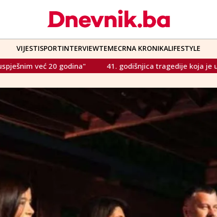
VIJESTI
SPORT
INTERVIEW
TEME
CRNA KRONIKA
LIFESTYLE
dišnjica tragedije koja je uzdrmala europski nogomet: 39 navijač