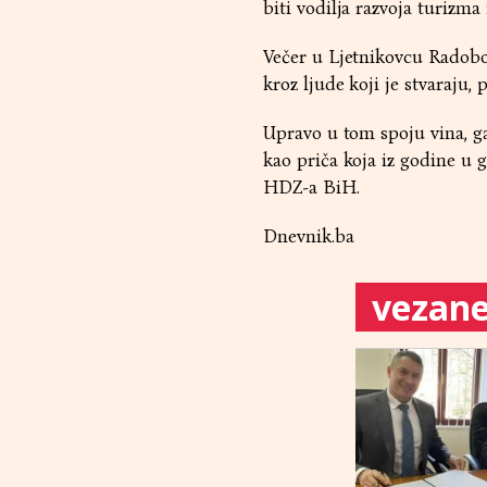
biti vodilja razvoja turizma
Večer u Ljetnikovcu Radobol
kroz ljude koji je stvaraju, 
Upravo u tom spoju vina, gas
kao priča koja iz godine u 
HDZ-a BiH.
Dnevnik.ba
vezane 