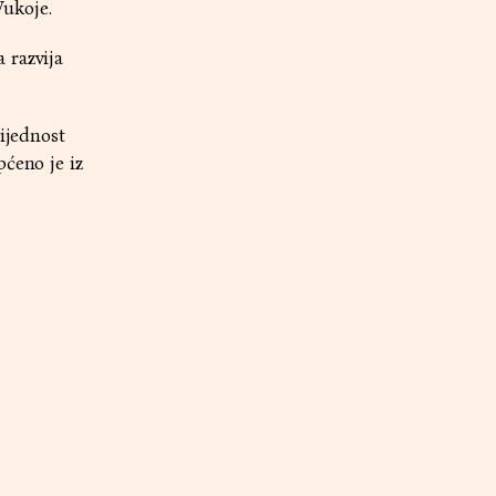
Vukoje.
 razvija
rijednost
pćeno je iz