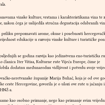
vala.
osnovama vinske kulture, vrstama i karakteristikama vina te
, nakon čega je uslijedila stručna degustacija odabranih vi
 priliku prepoznavati arome, okuse i posebnosti hercegovačk
rijednost edukacije u razvoju vinske kulture i turističke po
sljednjih se godina razvija kao jedinstvena eno-turistička ru
o članica Iter Vitisa, Kulturne rute Vijeća Europe, čime je
obila dodatnu međunarodnu vidljivost i potvrdu svoje vrije
vačko-neretvanske županije Marija Buhač, koja je od ove go
e ceste Hercegovine, govorila je o ulozi ove rute u jačanju i
i HNŽ-a.
 samo kao osobno priznanje, nego kao priznanje svim vrijed