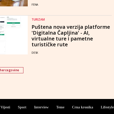
FENA
TURIZAM
Puštena nova verzija platforme
'Digitalna Čapljina' - AI,
virtualne ture i pametne
turističke rute
DESK
 hercegovine
Vijesti
Sport
Interview
Teme
Crna kronika
Lifestyle