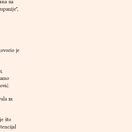
osna na
upanije”,
ovorio je
u,
 samo
ović.
ala za
je što
tencijal