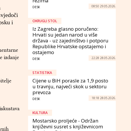
režima
08:50 29.05.2026.
a
DESK
svjedoči
OKRUGLI STOL
psku i
Iz Zagreba glasno poručeno:
Hrvati su jedan narod u više
država - uz zajedništvo i potporu
Republike Hrvatske opstajemo i
mentarne
ostajemo
e izdanje
22:28 28.05.2026.
DESK
STATISTIKA
Cijene u BiH porasle za 1,9 posto
itelje
u travnju, najveći skok u sektoru
prevoza
18:18 28.05.2026.
DESK
 iskustava
KULTURA
Mostarsko proljeće - Održan
književni susret s književnicom
vnih