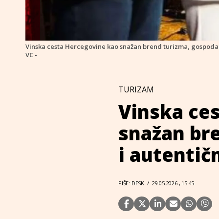
Vinska cesta Hercegovine kao snažan brend turizma, gospodar
VC -
TURIZAM
Vinska ce
snažan br
i autentič
PIŠE: DESK
/
29.05.2026., 15:45