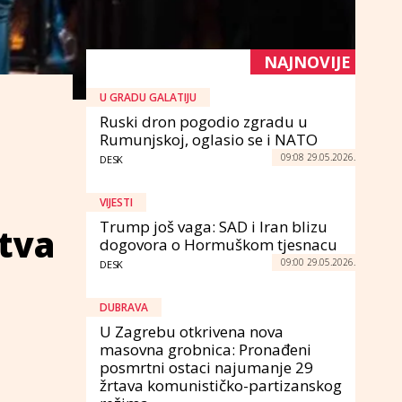
NAJNOVIJE
U GRADU GALATIJU
Ruski dron pogodio zgradu u
Rumunjskoj, oglasio se i NATO
09:08 29.05.2026.
DESK
VIJESTI
Trump još vaga: SAD i Iran blizu
tva
dogovora o Hormuškom tjesnacu
09:00 29.05.2026.
DESK
DUBRAVA
U Zagrebu otkrivena nova
masovna grobnica: Pronađeni
posmrtni ostaci najumanje 29
žrtava komunističko-partizanskog