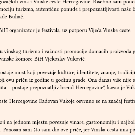
egovačkih vina i Vinske ceste Hercegovine. Posebno sam pon
omociju turizma, autentične ponude i prepoznatljivosti naše ž
lade Buhač.
H organizator je festivala, uz potporu Vijeća Vinske ceste
 vinskog turizma i važnosti promocije domaćih proizvoda g
vinske komore BiH Vjekoslav Vuković.
staje most koji povezuje kulture, identitete, znanje, tradicij
 koji ovu priču iz godine u godinu grade. Ona danas više nije
ruta – postaje prepoznatljiv brend Hercegovine”, kazao je Vuk
este Hercegovine Radovan Vukoje osvrnuo se na značaj festiv
koji na jednom mjestu povezuje vinare, gastronomiju i najbol
Ponosan sam što sam dio ove priče, jer Vinska cesta ima po