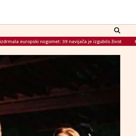
a je izgubilo život
Rutte nakon udara ruskog drona u Rumu