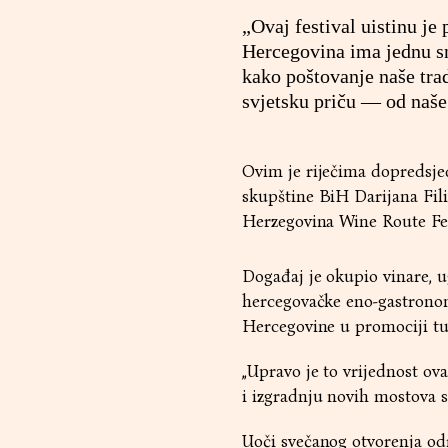
„Ovaj festival uistinu je
Hercegovina ima jednu sn
kako poštovanje naše trad
svjetsku priču — od naše 
Ovim je riječima dopredsj
skupštine BiH Darijana Fili
Herzegovina Wine Route Fes
Događaj je okupio vinare, ugo
hercegovačke eno-gastronom
Hercegovine u promociji tu
„Upravo je to vrijednost ova
i izgradnju novih mostova su
Uoči svečanog otvorenja od