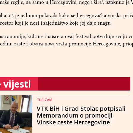
 naše regije, ne samo u Hercegovini, nego i šire”, istaknuo je 
ja još je jednom pokazala kako se hercegovačka vinska priča
prostor koji je nosi i zajedništvo koje joj daje snagu.
tronomije, kulture i susreta ovaj festival potvrđuje svoju v
godinu raste i otvara nova vrata promocije Hercegovine, prio
vijesti
TURIZAM
VTK BiH i Grad Stolac potpisali
Memorandum o promociji
Vinske ceste Hercegovine