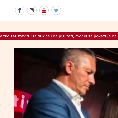
ati, model se pokazuje neuspješnim već 20 godina"
41. go