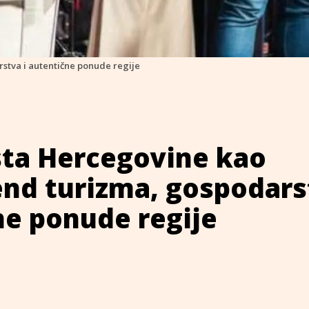
stva i autentične ponude regije
sta Hercegovine kao
end turizma, gospodars
ne ponude regije