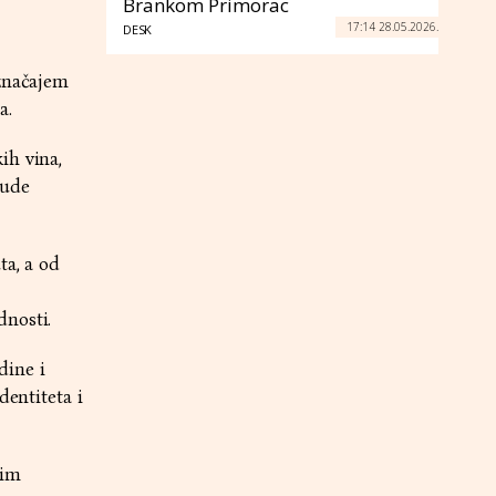
Brankom Primorac
17:14 28.05.2026.
DESK
 značajem
na.
ih vina,
nude
ta, a od
dnosti.
dine i
dentiteta i
nim