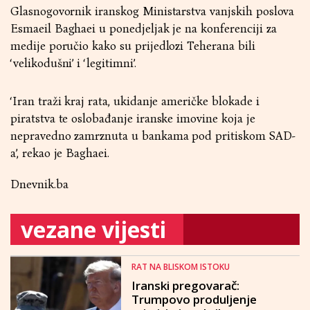
Glasnogovornik iranskog Ministarstva vanjskih poslova
Esmaeil Baghaei u ponedjeljak je na konferenciji za
medije poručio kako su prijedlozi Teherana bili
‘velikodušni’ i ‘legitimni’.
‘Iran traži kraj rata, ukidanje američke blokade i
piratstva te oslobađanje iranske imovine koja je
nepravedno zamrznuta u bankama pod pritiskom SAD-
a’, rekao je Baghaei.
Dnevnik.ba
vezane vijesti
RAT NA BLISKOM ISTOKU
Iranski pregovarač:
Trumpovo produljenje