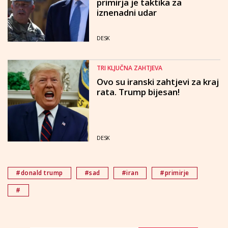
primirja je taktika za
iznenadni udar
DESK
TRI KLJUČNA ZAHTJEVA
Ovo su iranski zahtjevi za kraj
rata. Trump bijesan!
DESK
#donald trump
#sad
#iran
#primirje
#