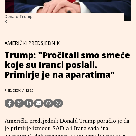
Donald Trump
X -
AMERIČKI PREDSJEDNIK
Trump: "Pročitali smo smeće
koje su Iranci poslali.
Primirje je na aparatima"
PIŠE: DESK
/
12.20.
Američki predsjednik Donald Trump poručio je da
je primirje između SAD-a i Irana sada ‘na
aparatima’, dok pregovori dviju zemalja sve više