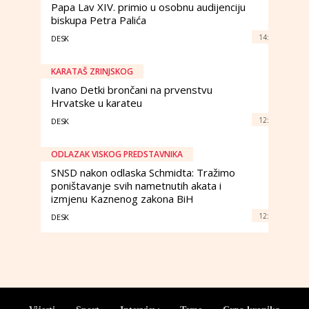
Papa Lav XIV. primio u osobnu audijenciju
biskupa Petra Palića
14:
DESK
KARATAŠ ZRINJSKOG
Ivano Detki brončani na prvenstvu
Hrvatske u karateu
12:
DESK
ODLAZAK VISKOG PREDSTAVNIKA
SNSD nakon odlaska Schmidta: Tražimo
poništavanje svih nametnutih akata i
izmjenu Kaznenog zakona BiH
12:
DESK