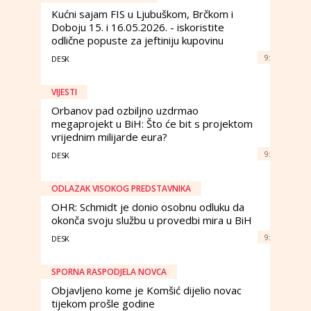
Kućni sajam FIS u Ljubuškom, Brčkom i
Doboju 15. i 16.05.2026. - iskoristite
odlične popuste za jeftiniju kupovinu
9:
DESK
VIJESTI
Orbanov pad ozbiljno uzdrmao
megaprojekt u BiH: Što će bit s projektom
vrijednim milijarde eura?
9:
DESK
ODLAZAK VISOKOG PREDSTAVNIKA
OHR: Schmidt je donio osobnu odluku da
okonča svoju službu u provedbi mira u BiH
9:
DESK
SPORNA RASPODJELA NOVCA
Objavljeno kome je Komšić dijelio novac
tijekom prošle godine