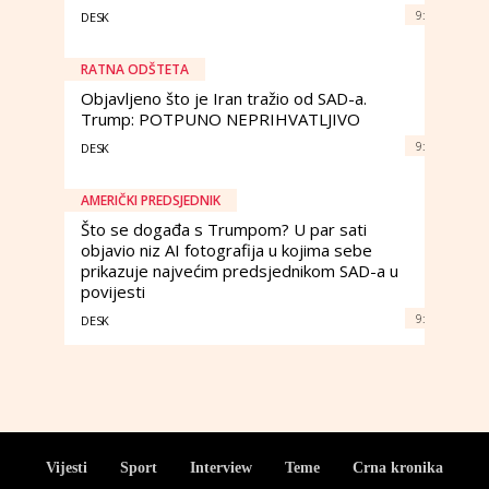
9:
DESK
RATNA ODŠTETA
Objavljeno što je Iran tražio od SAD-a.
Trump: POTPUNO NEPRIHVATLJIVO
9:
DESK
AMERIČKI PREDSJEDNIK
Što se događa s Trumpom? U par sati
objavio niz AI fotografija u kojima sebe
prikazuje najvećim predsjednikom SAD-a u
povijesti
9:
DESK
Vijesti
Sport
Interview
Teme
Crna kronika