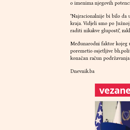
o imenima njegovih potenci
"Najracionalnije bi bilo d
kraja. Vidjeli smo po Južno
raditi nikakve gluposti", zakl
Međunarodni faktor kojeg ut
poremetio osjetljive bh.poli
konačan račun podržavanja u
Dnevnik.ba
vezane 