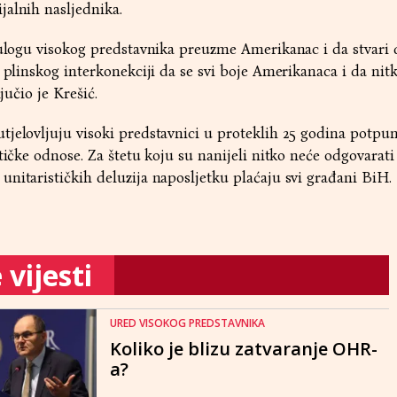
jalnih nasljednika.
a ulogu visokog predstavnika preuzme Amerikanac i da stvari
j plinskog interkonekciji da se svi boje Amerikanaca i da nit
jučio je Krešić.
jelovljuju visoki predstavnici u proteklih 25 godina potpun
tičke odnose. Za štetu koju su nanijeli nitko neće odgovarati
nitarističkih deluzija naposljetku plaćaju svi građani BiH.
vijesti
URED VISOKOG PREDSTAVNIKA
Koliko je blizu zatvaranje OHR-
a?