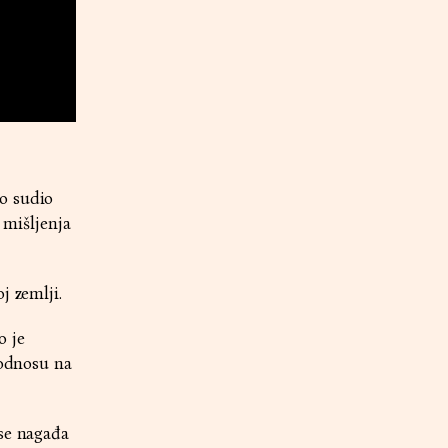
o sudio
 mišljenja
j zemlji.
o je
 odnosu na
 se nagađa