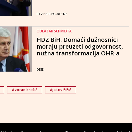
RTV HERCEG-BOSNE
ODLAZAK SCHMIDTA
HDZ BiH: Domaći dužnosnici
moraju preuzeti odgovornost,
nužna transformacija OHR-a
DESK
#zoran krešić
#jakov žižić