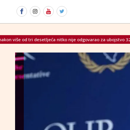
a nitko nije odgovarao za ubojstvo 32 hrvatska civila kod Brčko