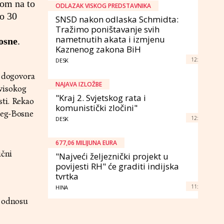
rom na to
ODLAZAK VISKOG PREDSTAVNIKA
ko 30
SNSD nakon odlaska Schmidta:
Tražimo poništavanje svih
nametnutih akata i izmjenu
osne
.
Kaznenog zakona BiH
12:
DESK
o dogovora
NAJAVA IZLOŽBE
visokog
"Kraj 2. Svjetskog rata i
ti. Rekao
komunistički zločini"
ceg-Bosne
12:
DESK
677,06 MILIJUNA EURA
ični
"Najveći željeznički projekt u
povijesti RH" će graditi indijska
tvrtka
11:
HINA
u odnosu