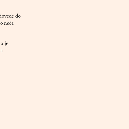
 dovede do
ko neće
o je
 a