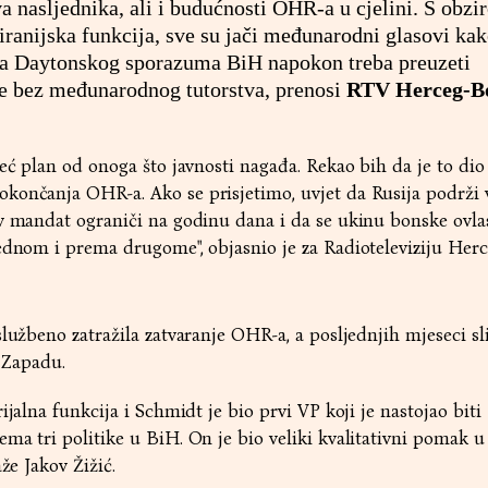
va nasljednika, ali i budućnosti OHR-a u cjelini. S obzi
tiranijska funkcija, sve su jači međunarodni glasovi ka
ja Daytonskog sporazuma BiH napokon treba preuzeti
e bez međunarodnog tutorstva, prenosi
RTV Herceg-B
već plan od onoga što javnosti nagađa. Rekao bih da je to di
končanja OHR-a. Ako se prisjetimo, uvjet da Rusija podrži 
v mandat ograniči na godinu dana i da se ukinu bonske ovlas
jednom i prema drugome", objasnio je za Radioteleviziju Her
službeno zatražila zatvaranje OHR-a, a posljednjih mjeseci sl
a Zapadu.
ijalna funkcija i Schmidt je bio prvi VP koji je nastojao biti
ma tri politike u BiH. On je bio veliki kvalitativni pomak 
že Jakov Žižić.