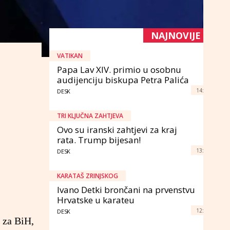
NAJNOVIJE
VATIKAN
Papa Lav XIV. primio u osobnu
audijenciju biskupa Petra Palića
14:
DESK
TRI KLJUČNA ZAHTJEVA
Ovo su iranski zahtjevi za kraj
rata. Trump bijesan!
13:
DESK
KARATAŠ ZRINJSKOG
Ivano Detki brončani na prvenstvu
Hrvatske u karateu
12:
DESK
 za BiH,