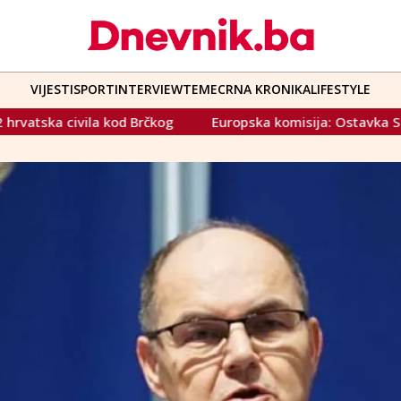
VIJESTI
SPORT
INTERVIEW
TEME
CRNA KRONIKA
LIFESTYLE
g
Europska komisija: Ostavka Schmidta u nadležnosti viso