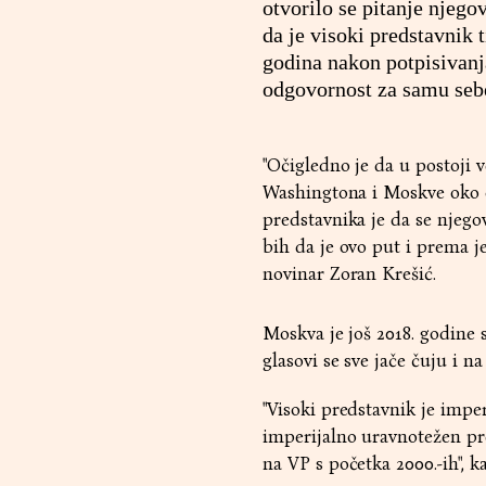
otvorilo se pitanje njego
da je visoki predstavnik 
godina nakon potpisivan
odgovornost za samu seb
"Očigledno je da u postoji 
Washingtona i Moskve oko o
predstavnika je da se njego
bih da je ovo put i prema 
novinar Zoran Krešić.
Moskva je još 2018. godine 
glasovi se sve jače čuju i n
"Visoki predstavnik je imper
imperijalno uravnotežen pre
na VP s početka 2000.-ih", ka