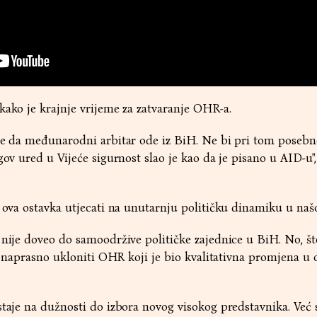
kako je krajnje vrijeme za zatvaranje OHR-a.
eme da međunarodni arbitar ode iz BiH. Ne bi pri tom posebn
gov ured u Vijeće sigurnost slao je kao da je pisano u AID-u",
e ova ostavka utjecati na unutarnju političku dinamiku u našo
 nije doveo do samoodržive političke zajednice u BiH. No, št
iva naprasno ukloniti OHR koji je bio kvalitativna promjena u
staje na dužnosti do izbora novog visokog predstavnika. Već