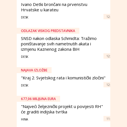
Ivano Detki brončani na prvenstvu
Hrvatske u karateu
12:
DESK
ODLAZAK VISKOG PREDSTAVNIKA
SNSD nakon odlaska Schmidta: Tražimo
poništavanje svih nametnutih akata i
izmjenu Kaznenog zakona BiH
12:
DESK
NAJAVA IZLOŽBE
"Kraj 2. Svjetskog rata i komunistički zločini"
12:
DESK
677,06 MILIJUNA EURA
"Najveći željeznički projekt u povijesti RH"
će graditi indijska tvrtka
11:
HINA