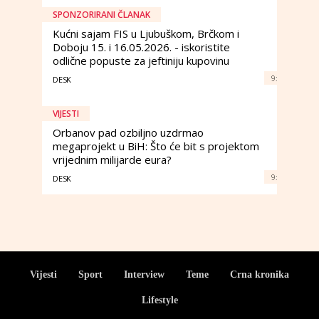
SPONZORIRANI ČLANAK
Kućni sajam FIS u Ljubuškom, Brčkom i
Doboju 15. i 16.05.2026. - iskoristite
odlične popuste za jeftiniju kupovinu
9:
DESK
VIJESTI
Orbanov pad ozbiljno uzdrmao
megaprojekt u BiH: Što će bit s projektom
vrijednim milijarde eura?
9:
DESK
Vijesti
Sport
Interview
Teme
Crna kronika
Lifestyle