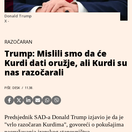
Donald Trump
X -
RAZOČARAN
Trump: Mislili smo da će
Kurdi dati oružje, ali Kurdi su
nas razočarali
PIŠE: DESK
/
11.38.
Predsjednik SAD-a Donald Trump izjavio je da je
"vrlo razočaran Kurdima", govoreći o pokušajima
naoružavanja iranskog stanovništva.