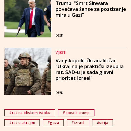
Trump: "Smrt Sinwara
povećava šanse za postizanje
mira u Gazi"
DESK
VIJESTI
Vanjskopolitički analitičar:
"Ukrajina je praktički izgubila
rat. SAD-u je sada glavni
prioritet Izrael"
DESK
#rat na bliskom istoku
#donald trump
#rat u ukrajini
#gaza
#izrael
#sirija