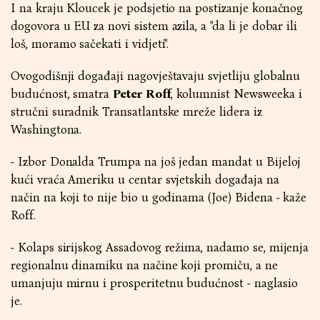
I na kraju Kloucek je podsjetio na postizanje konačnog
dogovora u EU za novi sistem azila, a "da li je dobar ili
loš, moramo sačekati i vidjeti".
Ovogodišnji događaji nagovještavaju svjetliju globalnu
budućnost, smatra
Peter Roff
, kolumnist Newsweeka i
stručni suradnik Transatlantske mreže lidera iz
Washingtona.
- Izbor Donalda Trumpa na još jedan mandat u Bijeloj
kući vraća Ameriku u centar svjetskih događaja na
način na koji to nije bio u godinama (Joe) Bidena - kaže
Roff.
- Kolaps sirijskog Assadovog režima, nadamo se, mijenja
regionalnu dinamiku na načine koji promiču, a ne
umanjuju mirnu i prosperitetnu budućnost - naglasio
je.