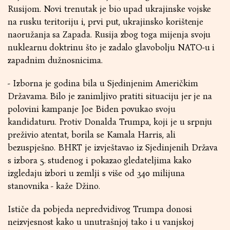
Rusijom. Novi trenutak je bio upad ukrajinske vojske
na rusku teritoriju i, prvi put, ukrajinsko korištenje
naoružanja sa Zapada. Rusija zbog toga mijenja svoju
nuklearnu doktrinu što je zadalo glavobolju NATO-u i
zapadnim dužnosnicima.
- Izborna je godina bila u Sjedinjenim Američkim
Državama. Bilo je zanimljivo pratiti situaciju jer je na
polovini kampanje Joe Biden povukao svoju
kandidaturu. Protiv Donalda Trumpa, koji je u srpnju
preživio atentat, borila se Kamala Harris, ali
bezuspješno. BHRT je izvještavao iz Sjedinjenih Država
s izbora 5. studenog i pokazao gledateljima kako
izgledaju izbori u zemlji s više od 340 milijuna
stanovnika - kaže Džino.
Ističe da pobjeda nepredvidivog Trumpa donosi
neizvjesnost kako u unutrašnjoj tako i u vanjskoj