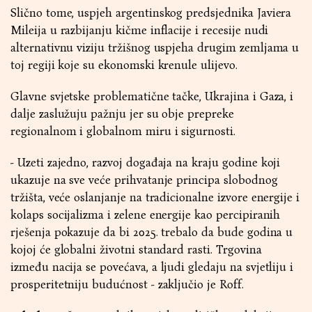
Slično tome, uspjeh argentinskog predsjednika Javiera
Mileija u razbijanju kičme inflacije i recesije nudi
alternativnu viziju tržišnog uspjeha drugim zemljama u
toj regiji koje su ekonomski krenule ulijevo.
Glavne svjetske problematične tačke, Ukrajina i Gaza, i
dalje zaslužuju pažnju jer su obje prepreke
regionalnom i globalnom miru i sigurnosti.
- Uzeti zajedno, razvoj događaja na kraju godine koji
ukazuje na sve veće prihvatanje principa slobodnog
tržišta, veće oslanjanje na tradicionalne izvore energije i
kolaps socijalizma i zelene energije kao percipiranih
rješenja pokazuje da bi 2025. trebalo da bude godina u
kojoj će globalni životni standard rasti. Trgovina
između nacija se povećava, a ljudi gledaju na svjetliju i
prosperitetniju budućnost - zaključio je Roff.