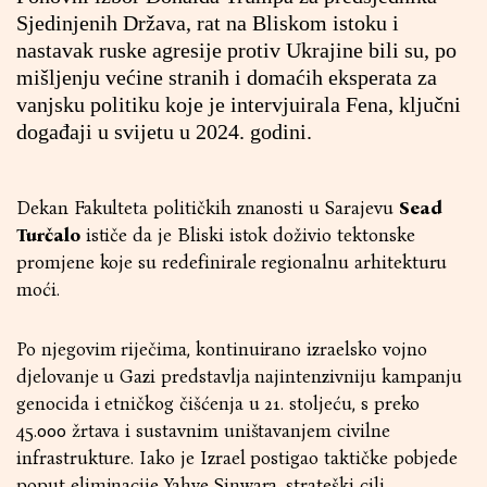
Sjedinjenih Država, rat na Bliskom istoku i
nastavak ruske agresije protiv Ukrajine bili su, po
mišljenju većine stranih i domaćih eksperata za
vanjsku politiku koje je intervjuirala Fena, ključni
događaji u svijetu u 2024. godini.
Dekan Fakulteta političkih znanosti u Sarajevu
Sead
Turčalo
ističe da je Bliski istok doživio tektonske
promjene koje su redefinirale regionalnu arhitekturu
moći.
Po njegovim riječima, kontinuirano izraelsko vojno
djelovanje u Gazi predstavlja najintenzivniju kampanju
genocida i etničkog čišćenja u 21. stoljeću, s preko
45.000 žrtava i sustavnim uništavanjem civilne
infrastrukture. Iako je Izrael postigao taktičke pobjede
poput eliminacije Yahye Sinwara, strateški cilj