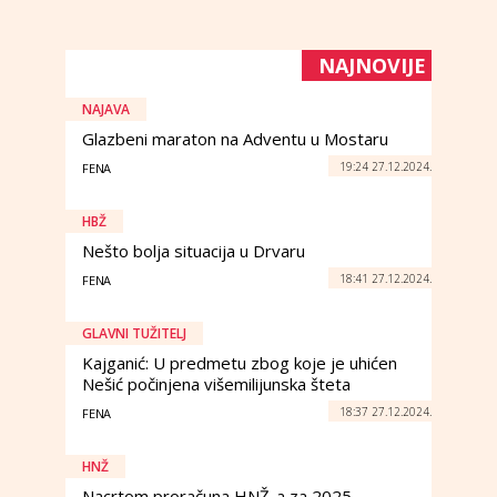
NAJNOVIJE
NAJAVA
Glazbeni maraton na Adventu u Mostaru
19:24 27.12.2024.
FENA
HBŽ
Nešto bolja situacija u Drvaru
18:41 27.12.2024.
FENA
GLAVNI TUŽITELJ
Kajganić: U predmetu zbog koje je uhićen
Nešić počinjena višemilijunska šteta
18:37 27.12.2024.
FENA
HNŽ
Nacrtom proračuna HNŽ-a za 2025.