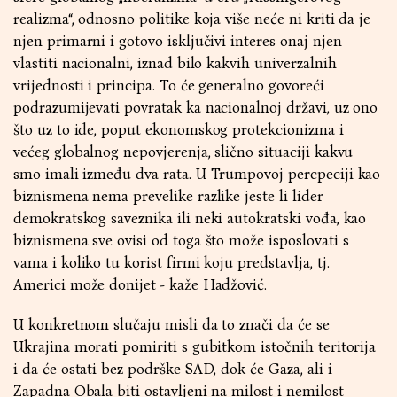
realizma“, odnosno politike koja više neće ni kriti da je
njen primarni i gotovo isključivi interes onaj njen
vlastiti nacionalni, iznad bilo kakvih univerzalnih
vrijednosti i principa. To će generalno govoreći
podrazumijevati povratak ka nacionalnoj državi, uz ono
što uz to ide, poput ekonomskog protekcionizma i
većeg globalnog nepovjerenja, slično situaciji kakvu
smo imali između dva rata. U Trumpovoj percpeciji kao
biznismena nema prevelike razlike jeste li lider
demokratskog saveznika ili neki autokratski vođa, kao
biznismena sve ovisi od toga što može isposlovati s
vama i koliko tu korist firmi koju predstavlja, tj.
Americi može donijet - kaže Hadžović.
U konkretnom slučaju misli da to znači da će se
Ukrajina morati pomiriti s gubitkom istočnih teritorija
i da će ostati bez podrške SAD, dok će Gaza, ali i
Zapadna Obala biti ostavljeni na milost i nemilost