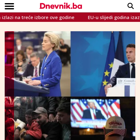
će izbore ove godine
EU-u slijedi godina izazova: Hrvatsk
Copyright © Dnevnik.ba 2023.
CRNA KRONIKA
INTERVIEW
LIFESTYLE
VIJESTI
SPORT
TEME