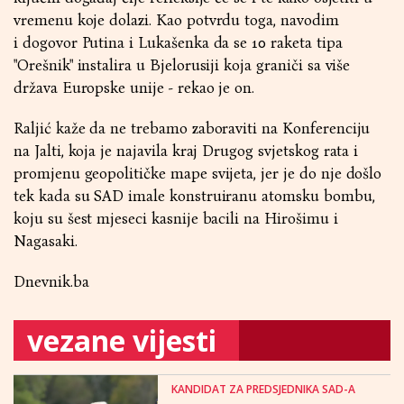
vremenu koje dolazi. Kao potvrdu toga, navodim
i dogovor Putina i Lukašenka da se 10 raketa tipa
"Orešnik" instalira u Bjelorusiji koja graniči sa više
država Europske unije - rekao je on.
Raljić kaže da ne trebamo zaboraviti na Konferenciju
na Jalti, koja je najavila kraj Drugog svjetskog rata i
promjenu geopolitičke mape svijeta, jer je do nje došlo
tek kada su SAD imale konstruiranu atomsku bombu,
koju su šest mjeseci kasnije bacili na Hirošimu i
Nagasaki.
Dnevnik.ba
vezane vijesti
KANDIDAT ZA PREDSJEDNIKA SAD-A