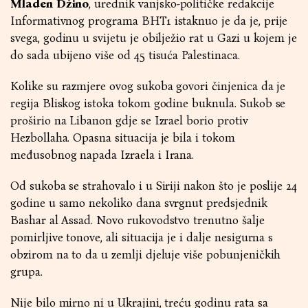
Mladen Džino
, urednik vanjsko-političke redakcije
Informativnog programa BHT1 istaknuo je da je, prije
svega, godinu u svijetu je obilježio rat u Gazi u kojem je
do sada ubijeno više od 45 tisuća Palestinaca.
Kolike su razmjere ovog sukoba govori činjenica da je
regija Bliskog istoka tokom godine buknula. Sukob se
proširio na Libanon gdje se Izrael borio protiv
Hezbollaha. Opasna situacija je bila i tokom
međusobnog napada Izraela i Irana.
Od sukoba se strahovalo i u Siriji nakon što je poslije 24
godine u samo nekoliko dana svrgnut predsjednik
Bashar al Assad. Novo rukovodstvo trenutno šalje
pomirljive tonove, ali situacija je i dalje nesigurna s
obzirom na to da u zemlji djeluje više pobunjeničkih
grupa.
Nije bilo mirno ni u Ukrajini, treću godinu rata sa