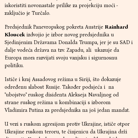
iskoristiti novonastale prilike za projekciju moći -
zaključio je Turčalo.
Predsjednik Panevropskog pokreta Austrije
Rainhard
Kloucek
izdvojio je izbor novog predsjednika u
Sjedinjenim Državama Donalda Trumpa, jer je su SAD i
dalje vodeća država na tzv. Zapadu, ali ukazuje da
Europa mora razvijati svoju vanjsku i sigurnosnu
politiku.
Ističe i kraj Assadovog režima u Siriji, što dokazuje
određenu slabost Rusije. Također podsjeća i na
"ubojstvo" ruskog disidenta Alekseja Navaljnog od
strane ruskog režima u kombinaciji s izborom
Vladimira Putina za predsjednika na još jedan mandat.
U vezi s ruskom agresijom protiv Ukrajine, ističe otpor
Ukrajine ruskom teroru, te činjenicu da Ukrajina drži