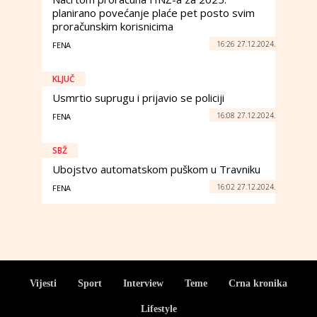
planirano povećanje plaće pet posto svim
proračunskim korisnicima
16:26 27.12.2024.
FENA
KLJUČ
Usmrtio suprugu i prijavio se policiji
16:08 27.12.2024.
FENA
SBŽ
Ubojstvo automatskom puškom u Travniku
16:02 27.12.2024.
FENA
Vijesti
Sport
Interview
Teme
Crna kronika
Lifestyle