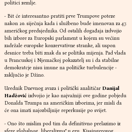
politici zemlje.
- Bit će interesantno pratiti prve Trumpove poteze
nakon 20. siječnja kada i službeno bude imenovan za 47.
američkog predsjednika. Od ostalih događaja izdvojio
bih izbore za Europski parlament u kojem su većinu
zadržale europske konzervativne stranke, ali uspon
desnice treba biti znak da se politika mijenja. Pad vlada
u Francuskoj i Njemačkoj pokazatelj su i da stabilne
demokratcje nisu imune na političke turbulencije -
zaključio je Džino.
Urednik Dnevnog avaza i politički analitičar
Danijal
Hadžović
izdvojio je kao najvažniji ove godine pobjedu
Donalda Trumpa na američkim izborima, jer misli da
će ona imati najozbiljnije reperkusije po svijet.
- Ono što mislim pod tim da definitivno prelazimo iz
sfere globalnog „liberalizma“ u eru „Kissingerovog