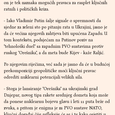
on je tek naznaka mogućih pravaca za rasplet ključnih
ratnih i političkih kriza.
- Iako Vladimir Putin šalje signale o spremnosti da
sjedne za zeleni sto po pitanju rata u Ukrajini, jasno je
da će većina njegovih zahtjeva biti upućena Zapadu. U
tom kontekstu, podsjećam na Putinov poziv na
"tehnološki duel" sa zapadnim PVO sustavima protiv
ruskog "Orešnika", a da meta bude Kijev - kaže Raljić.
Po njegovim riječima, već sada je jasno da će u budućoj
prekompoziciji geopolitičke moći ključni pravac
odrediti nuklearni potencijali velikih sila.
- Stoga je lansiranje "Orešnika" na ukrajinski grad
Dnjepar, novog tipa rakete srednjeg dometa koja može
da ponese nuklearnu bojevu glavu i leti 11 puta brže od
zvuka, a pritom je enigma je za PVO sustave NATO,
ključni događaj čije refleksije će se i te kako osjetiti u