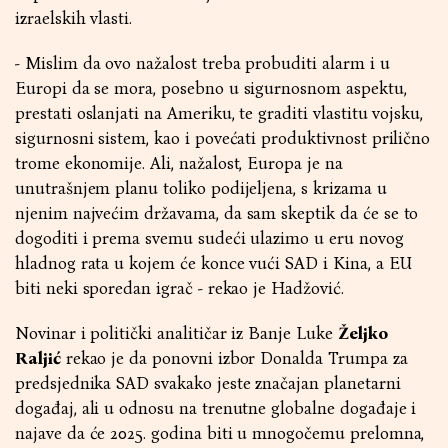
izraelskih vlasti.
- Mislim da ovo nažalost treba probuditi alarm i u
Europi da se mora, posebno u sigurnosnom aspektu,
prestati oslanjati na Ameriku, te graditi vlastitu vojsku,
sigurnosni sistem, kao i povećati produktivnost prilično
trome ekonomije. Ali, nažalost, Europa je na
unutrašnjem planu toliko podijeljena, s krizama u
njenim najvećim državama, da sam skeptik da će se to
dogoditi i prema svemu sudeći ulazimo u eru novog
hladnog rata u kojem će konce vući SAD i Kina, a EU
biti neki sporedan igrač - rekao je Hadžović.
Novinar i politički analitičar iz Banje Luke
Željko
Raljić
rekao je da ponovni izbor Donalda Trumpa za
predsjednika SAD svakako jeste značajan planetarni
događaj, ali u odnosu na trenutne globalne događaje i
najave da će 2025. godina biti u mnogočemu prelomna,