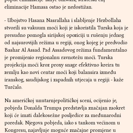
eliminacije Hamasa ostao je nedostižan.
- Ubojstvo Hasana Nasrallaha i slabljenje Hezbollaha
stvorili su vakuum moći koji je iskoristila Turska koja je
presudno pomogla sirijskoj opoziciji u rušenju jednog
od najsurovijih režima u regiji, onog kojeg je predvodio
Bashar Al Assad. Pad Assadovog režima fundamentalno
je promijenio regionalnu ravnotežu moći. Turska
projekcija moći kroz proxy snage efektivno kreira tu
zemlju kao novi centar moći koji balansira između
iranskog, saudijskog i zapadnih utjecaja u regiji - kaže
Turčalo.
Na američkoj unutarnjepolitičkoj sceni, ocijenio je,
pobjeda Donalda Trumpa predstavlja značajan zaokret
koji će imati dalekosežne posljedice za međunarodni
poredak. Njegova pobjeda, iako s tankom većinom u
Kongresu, najavljuje moguće značajne promjene u