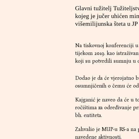
Glavni tužitelj Tužitelj
kojeg je jučer uhićen min
višemilijunska šteta u JP
Na tiskovnoj konferenciji u
tijekom 2019. kao istraživan
koji su potvrdili sumnju u 
Dodao je da će vjerojatno b
osumnjičenih o čemu će odlu
Kajganić je naveo da će u t
ročištima za određivanje p
bh. entiteta.
Zahvalio je MUP-u RS-a na p
navedene aktivnosti.