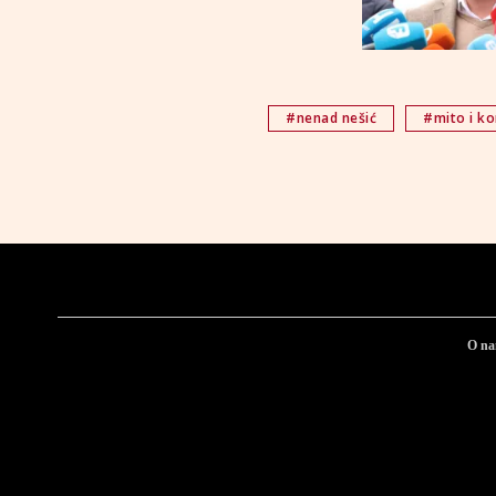
#nenad nešić
#mito i ko
O n