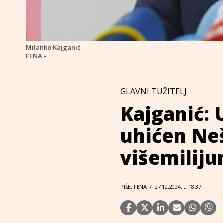
Milanko Kajganić
FENA -
GLAVNI TUŽITELJ
Kajganić: 
uhićen Neš
višemiliju
PIŠE: FENA
/
27.12.2024. u 18:37