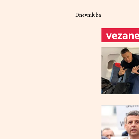
Dnevnik.ba
vezane 