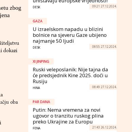
uništavaju europske vrijednosti!"
09:21 27.12.2024.
metu zbog
DESK
njena
GAZA
U izraelskom napadu u blizini
bolnice na sjeveru Gaze ubijeno
najmanje 50 ljudi
iteljstvu
08:55 27.12.2024.
DESK
ni dokazi
XI JINPING
Ruski veleposlanik: Nije tajna da
će predsjednik Kine 2025. doći u
Rusiju
08:49 27.12.2024.
HINA
na
učju oba
PAR DANA
Putin: Nema vremena za novi
ugovor o tranzitu ruskog plina
preko Ukrajine za Europu
i
21:43 26.12.2024.
FENA