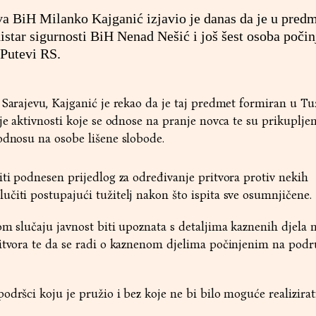
stva BiH Milanko Kajganić izjavio je danas da je u pred
istar sigurnosti BiH Nenad Nešić i još šest osoba poči
 Putevi RS.
 Sarajevu, Kajganić je rekao da je taj predmet formiran u Tuž
je aktivnosti koje se odnose na pranje novca te su prikuplje
odnosu na osobe lišene slobode.
iti podnesen prijedlog za određivanje pritvora protiv nekih
čiti postupajući tužitelj nakon što ispita sve osumnjičene.
om slučaju javnost biti upoznata s detaljima kaznenih djela 
ritvora te da se radi o kaznenom djelima počinjenim na podr
odršci koju je pružio i bez koje ne bi bilo moguće realizirat