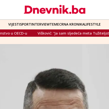
VIJESTI
SPORT
INTERVIEW
TEME
CRNA KRONIKA
LIFESTYLE
Višković: "Ja sam sljedeća meta Tužiteljstva BiH"
Na 