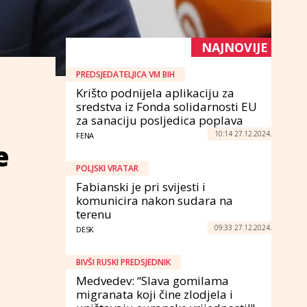
NAJNOVIJE
PREDSJEDATELJICA VM BIH
Krišto podnijela aplikaciju za
sredstva iz Fonda solidarnosti EU
za sanaciju posljedica poplava
10:14 27.12.2024.
FENA
e
POLJSKI VRATAR
Fabianski je pri svijesti i
komunicira nakon sudara na
terenu
09:33 27.12.2024.
DESK
BIVŠI RUSKI PREDSJEDNIK
Medvedev: “Slava gomilama
migranata koji čine zlodjela i