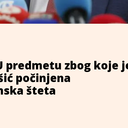
U predmetu zbog koje j
ić počinjena
nska šteta