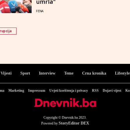
umrla"
FENA
rupcija
Vijesti
Sport
Interview
Teme
Crna kronika
Lifestyle
ama
Marketing
Impressum
Uvjeti korištenja i privacy
RSS
Dojavi vijest
Ko
Copyright © Dnevnik.ba 2023.
StoryEditor DEX
Powered by