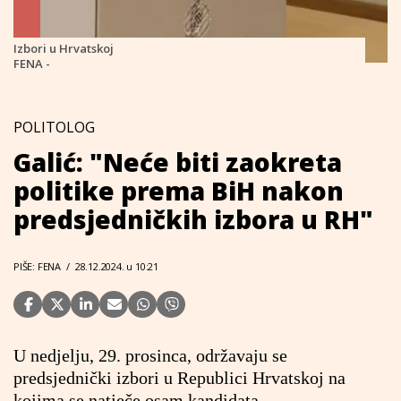
Izbori u Hrvatskoj
FENA -
POLITOLOG
Galić: "Neće biti zaokreta
politike prema BiH nakon
predsjedničkih izbora u RH"
PIŠE: FENA
/
28.12.2024. u 10:21
U nedjelju, 29. prosinca, održavaju se
predsjednički izbori u Republici Hrvatskoj na
kojima se natječe osam kandidata.