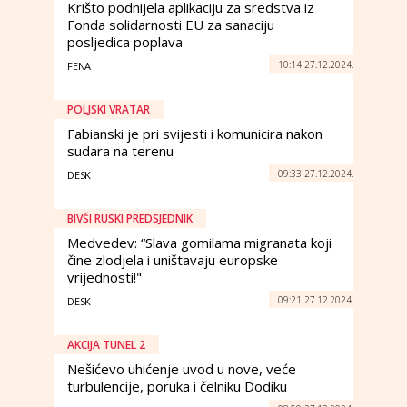
Krišto podnijela aplikaciju za sredstva iz
Fonda solidarnosti EU za sanaciju
posljedica poplava
10:14 27.12.2024.
FENA
POLJSKI VRATAR
Fabianski je pri svijesti i komunicira nakon
sudara na terenu
09:33 27.12.2024.
DESK
BIVŠI RUSKI PREDSJEDNIK
Medvedev: “Slava gomilama migranata koji
čine zlodjela i uništavaju europske
vrijednosti!"
09:21 27.12.2024.
DESK
AKCIJA TUNEL 2
Nešićevo uhićenje uvod u nove, veće
turbulencije, poruka i čelniku Dodiku