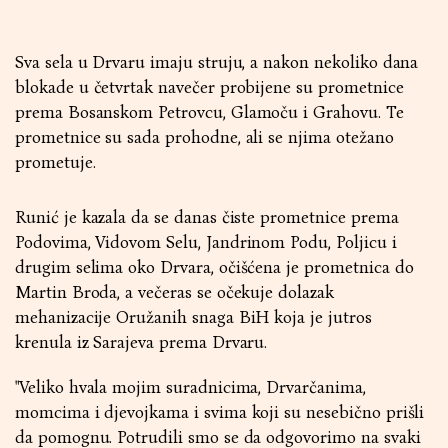
Sva sela u Drvaru imaju struju, a nakon nekoliko dana
blokade u četvrtak navečer probijene su prometnice
prema Bosanskom Petrovcu, Glamoču i Grahovu. Te
prometnice su sada prohodne, ali se njima otežano
prometuje.
Runić je kazala da se danas čiste prometnice prema
Podovima, Vidovom Selu, Jandrinom Podu, Poljicu i
drugim selima oko Drvara, očišćena je prometnica do
Martin Broda, a večeras se očekuje dolazak
mehanizacije Oružanih snaga BiH koja je jutros
krenula iz Sarajeva prema Drvaru.
"Veliko hvala mojim suradnicima, Drvarčanima,
momcima i djevojkama i svima koji su nesebično prišli
da pomognu. Potrudili smo se da odgovorimo na svaki