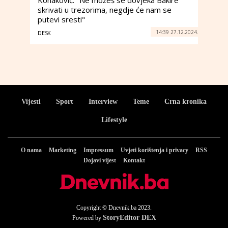
Konaković: "Ne možeš se dovjeka Bakire
skrivati u trezorima, negdje će nam se
putevi sresti"
14:39 27.12.2024.
DESK
Vijesti
Sport
Interview
Teme
Crna kronika
Lifestyle
O nama
Marketing
Impressum
Uvjeti korištenja i privacy
RSS
Dojavi vijest
Kontakt
Copyright © Dnevnik.ba 2023.
StoryEditor DEX
Powered by