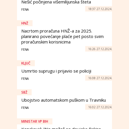
Nešić počinjena višemilijunska šteta
18:37 27.12.2024.
FENA
HNŽ
Nacrtom proračuna HNŽ-a za 2025.
planirano povećanje plaće pet posto svim
proračunskim korisnicima
16:26 27.12.2024.
FENA
KLJUČ
Usmrtio suprugu i prijavio se policiji
16:08 27.12.2024.
FENA
SBŽ
Ubojstvo automatskom puškom u Travniku
16:02 27.12.2024.
FENA
MINISTAR VP BIH