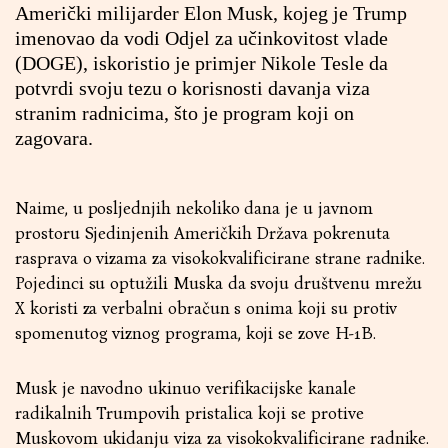
Američki milijarder Elon Musk, kojeg je Trump
imenovao da vodi Odjel za učinkovitost vlade
(DOGE), iskoristio je primjer Nikole Tesle da
potvrdi svoju tezu o korisnosti davanja viza
stranim radnicima, što je program koji on
zagovara.
Naime, u posljednjih nekoliko dana je u javnom
prostoru Sjedinjenih Američkih Država pokrenuta
rasprava o vizama za visokokvalificirane strane radnike.
Pojedinci su optužili Muska da svoju društvenu mrežu
X koristi za verbalni obračun s onima koji su protiv
spomenutog viznog programa, koji se zove H-1B.
Musk je navodno ukinuo verifikacijske kanale
radikalnih Trumpovih pristalica koji se protive
Muskovom ukidanju viza za visokokvalificirane radnike.