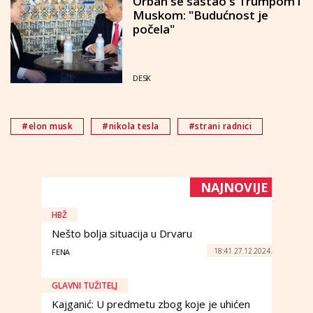
Orban se sastao s Trumpom i
Muskom: "Budućnost je
počela"
DESK
#elon musk
#nikola tesla
#strani radnici
NAJNOVIJE
HBŽ
Nešto bolja situacija u Drvaru
18:41 27.12.2024.
FENA
GLAVNI TUŽITELJ
Kajganić: U predmetu zbog koje je uhićen