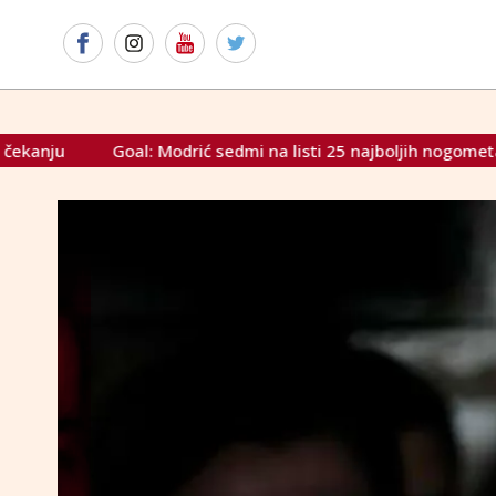
ić sedmi na listi 25 najboljih nogometaša 21. stoljeća
Hum