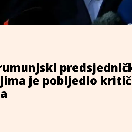
rumunjski predsjednič
jima je pobijedio kriti
-a