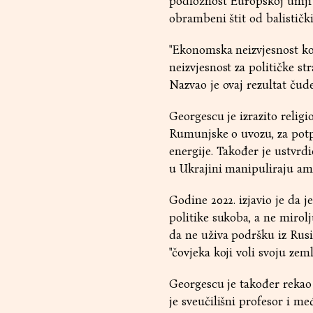
podložnost Europskoj unij
obrambeni štit od balističk
"Ekonomska neizvjesnost ko
neizvjesnost za političke st
Nazvao je ovaj rezultat č
Georgescu je izrazito religi
Rumunjske o uvozu, za potp
energije. Također je ustvr
u Ukrajini manipuliraju ame
Godine 2022. izjavio je da 
politike sukoba, a ne mirolj
da ne uživa podršku iz Rusij
"čovjeka koji voli svoju zemlj
Georgescu je također rekao
je sveučilišni profesor i me