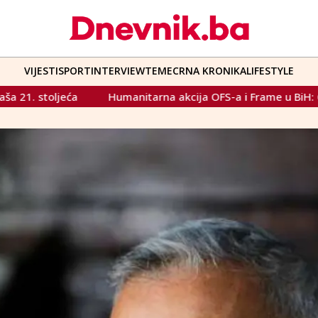
VIJESTI
SPORT
INTERVIEW
TEME
CRNA KRONIKA
LIFESTYLE
anitarna akcija OFS-a i Frame u BiH: Centrima 'Nova Nada' i '