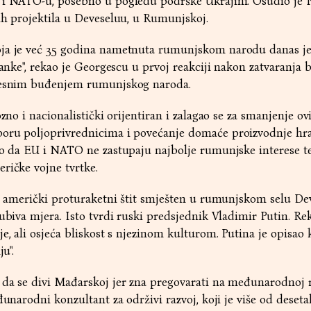
i i NATO-u, posebno u pogledu podrške Ukrajini. Osudio je
ih projektila u Deveseluu, u Rumunjskoj.
ja je već 35 godina nametnuta rumunjskom narodu danas je
ranke", rekao je Georgescu u prvoj reakciji nakon zatvaranja bi
udesnim buđenjem rumunjskog naroda.
ozno i nacionalistički orijentiran i zalagao se za smanjenje ov
oru poljoprivrednicima i povećanje domaće proizvodnje hra
dio da EU i NATO ne zastupaju najbolje rumunjske interese t
ričke vojne tvrtke.
je američki proturaketni štit smješten u rumunjskom selu De
ubiva mjera. Isto tvrdi ruski predsjednik Vladimir Putin. Re
e, ali osjeća bliskost s njezinom kulturom. Putina je opisao 
u".
 da se divi Mađarskoj jer zna pregovarati na međunarodnoj r
đunarodni konzultant za održivi razvoj, koji je više od deset