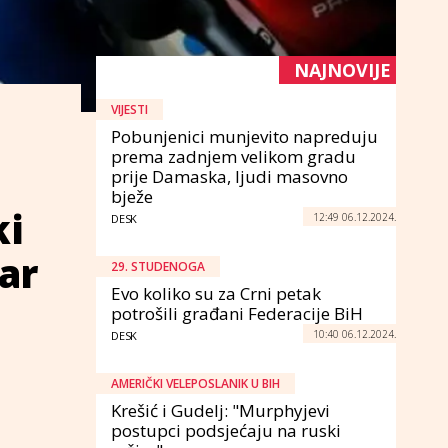
NAJNOVIJE
VIJESTI
Pobunjenici munjevito napreduju
prema zadnjem velikom gradu
prije Damaska, ljudi masovno
bježe
ki
12:49 06.12.2024.
DESK
čar
29. STUDENOGA
Evo koliko su za Crni petak
potrošili građani Federacije BiH
10:40 06.12.2024.
DESK
AMERIČKI VELEPOSLANIK U BIH
Krešić i Gudelj: "Murphyjevi
postupci podsjećaju na ruski