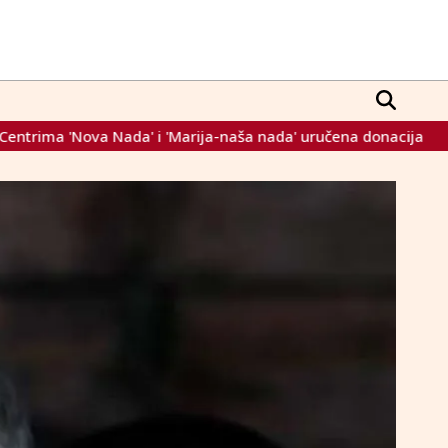
Marija-naša nada' uručena donacija
Biden razmatra pomilo