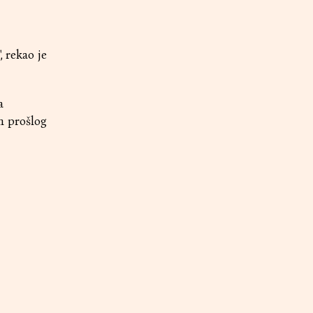
, rekao je
a
om prošlog