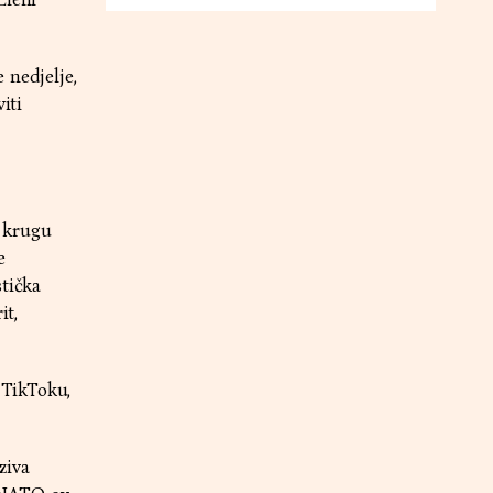
 nedjelje,
iti
m krugu
e
stička
it,
 TikToku,
ziva