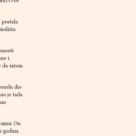
 NATO-ov
 postala
rališta.
isnosti
ne i
e da ratom
veselu dio
kao je tada
kao
azini. On
ak godina