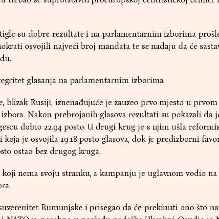
tigle su dobre rezultate i na parlamentarnim izborima prošle
okrati osvojili najveći broj mandata te se nadaju da će sastav
du.
tegritet glasanja na parlamentarnim izborima.
, blizak Rusiji, iznenađujuće je zauzeo prvo mjesto u prvo
zbora. Nakon prebrojanih glasova rezultati su pokazali da j
gescu dobio 22.94 posto. U drugi krug je s njim ušla reformi
koja je osvojila 19.18 posto glasova, dok je predizborni favor
posto ostao bez drugog kruga.
 koji nema svoju stranku, a kampanju je uglavnom vodio na
ra.
suverenitet Rumunjske i prisegao da će prekinuti ono što na