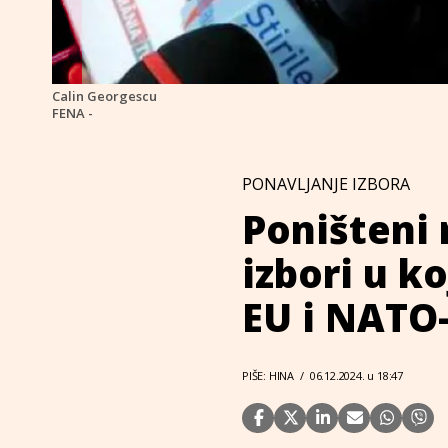
Calin Georgescu
FENA -
PONAVLJANJE IZBORA
Poništeni 
izbori u ko
EU i NATO
PIŠE: HINA
/
06.12.2024. u 18:47