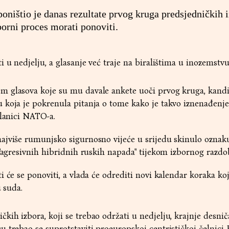
ništio je danas rezultate prvog kruga predsjedničkih i
zborni proces morati ponoviti.
 u nedjelju, a glasanje već traje na biralištima u inozemstvu
 glasova koje su mu davale ankete uoči prvog kruga, kandi
 koja je pokrenula pitanja o tome kako je takvo iznenađen
članici NATO-a.
ajviše rumunjsko sigurnosno vijeće u srijedu skinulo oznaku
 "agresivnih hibridnih ruskih napada" tijekom izbornog razdob
 će se ponoviti, a vlada će odrediti novi kalendar koraka ko
u suda.
ih izbora, koji se trebao održati u nedjelju, krajnje desniča
 trebao se suprotstaviti proeuropskoj centrističkoj čelnici 