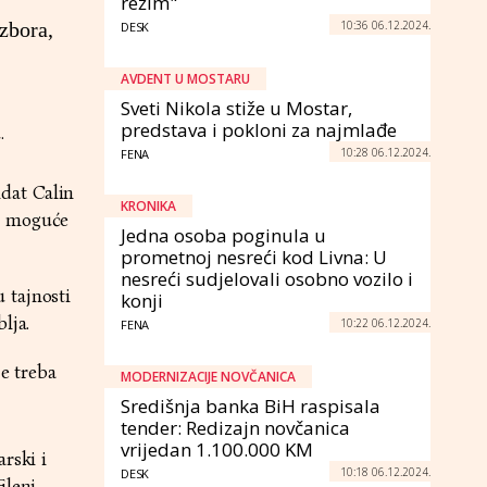
režim"
10:36 06.12.2024.
zbora,
DESK
AVDENT U MOSTARU
Sveti Nikola stiže u Mostar,
predstava i pokloni za najmlađe
.
10:28 06.12.2024.
FENA
dat Calin
KRONIKA
je moguće
Jedna osoba poginula u
prometnoj nesreći kod Livna: U
nesreći sudjelovali osobno vozilo i
 tajnosti
konji
lja.
10:22 06.12.2024.
FENA
je treba
MODERNIZACIJE NOVČANICA
Središnja banka BiH raspisala
tender: Redizajn novčanica
vrijedan 1.100.000 KM
rski i
10:18 06.12.2024.
DESK
Eleni