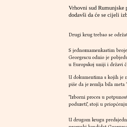
Vrhovni sud Rumunjske po
dodavši da će se cijeli i
Drugi krug trebao se održati
S jednoznamenkastim brojem
Georgescu odnio je pobjedu
u Europskoj uniji i državi 
U dokumentima s kojih je n
piše da je zemlja bila meta
"Izborni proces u potpunosti
poduzeti", stoji u priopćenj
U drugom krugu predsjedničk
proruski kandidat Georgescu