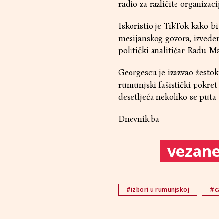
radio za različite organizac
Iskoristio je TikTok kako b
mesijanskog govora, izvedeno
politički analitičar Radu M
Georgescu je izazvao žestok
rumunjski fašistički pokret 
desetljeća nekoliko se puta 
Dnevnik.ba
vezane 
#izbori u rumunjskoj
#c