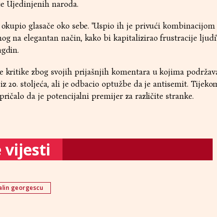
ije Ujedinjenih naroda.
i okupio glasače oko sebe. "Uspio ih je privući kombinacijom
g na elegantan način, kako bi kapitalizirao frustracije ljudi"
agdin.
e kritike zbog svojih prijašnjih komentara u kojima podržav
iz 20. stoljeća, ali je odbacio optužbe da je antisemit. Tijek
pričalo da je potencijalni premijer za različite stranke.
vijesti
alin georgescu