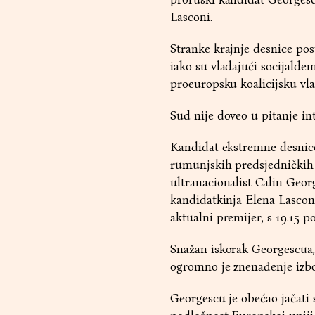
Lasconi.
Stranke krajnje desnice pos
iako su vladajući socijaldem
proeuropsku koalicijsku vla
Sud nije doveo u pitanje in
Kandidat ekstremne desnice
rumunjskih predsjedničkih i
ultranacionalist Calin Geor
kandidatkinja Elena Lasconi 
aktualni premijer, s 19.15 
Snažan iskorak Georgescua,
ogromno je znenađenje izbo
Georgescu je obećao jačati 