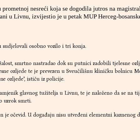
u prometnoj nesreći koja se dogodila jutros na magistr
ni u Livnu, izvijestio je u petak MUP Herceg-bosansk
 sudjelovali osobno vozilo i tri konja.
žalost, smrtno nastradao dok su putnici zadobili tjelesne ozl
lesne ozljede te je prevezen u Sveučilišnu kliničku bolnicu M
e ozljede", ističu iz policije.
mjenik glavnog tužitelja u Livnu, te je naloženo da se na tij
o uzrok smrti.
n je očevid. U događaju nisu utvrđeni elementni kaznenog d