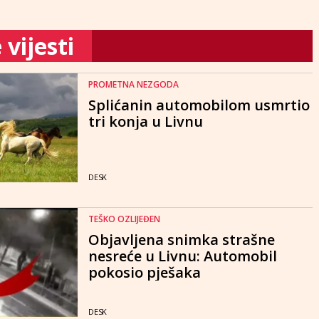
vijesti
PROMETNA NEZGODA
Splićanin automobilom usmrtio
tri konja u Livnu
DESK
TEŠKO OZLIJEĐEN
Objavljena snimka strašne
nesreće u Livnu: Automobil
pokosio pješaka
DESK