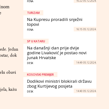
16:22 05.12.2024.
FENA
alnom
e
TURIZAM
Na Kupresu proradili snježni
topovi
16:15 05.12.2024.
FENA
SP U KATARU
Na današnji dan prije dvije
jede. Jedan
godine Livaković je postao novi
ostar, dok
junak Hrvatske
14:49 05.12.2024.
DESK
elu obavi
KOSOVSKI PREMIJER
Dodikovi ministri blokirali državu
zbog Kurtijevog posjeta
jela, kažu
14:40 05.12.2024.
DESK