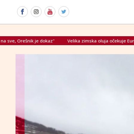
kaz"
Velika zimska oluja očekuje Europu za vikend: Padat ć