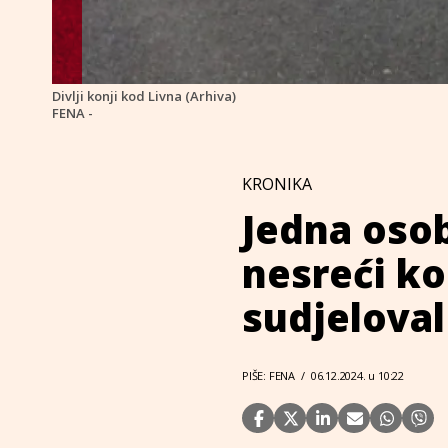
Divlji konji kod Livna (Arhiva)
FENA -
KRONIKA
Jedna oso
nesreći ko
sudjeloval
PIŠE: FENA
/
06.12.2024. u 10:22