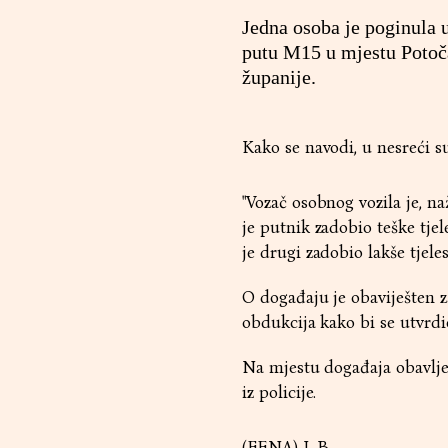
Jedna osoba je poginula 
putu M15 u mjestu Potoča
županije.
Kako se navodi, u nesreći su
"Vozač osobnog vozila je, na
je putnik zadobio teške tje
je drugi zadobio lakše tjelesn
O događaju je obaviješten za
obdukcija kako bi se utvrdi
Na mjestu događaja obavlje
iz policije.
(FENA) I. B.