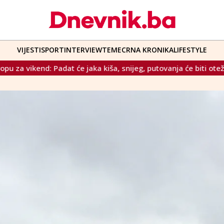
VIJESTI
SPORT
INTERVIEW
TEME
CRNA KRONIKA
LIFESTYLE
e jaka kiša, snijeg, putovanja će biti otežana
Sindikat iz