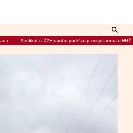
 ŽZH uputio podršku prosvjetarima u HNŽ-u
Vlada HNŽ-a: S