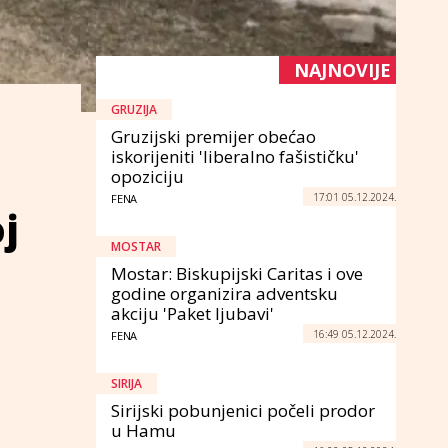
NAJNOVIJE
GRUZIJA
Gruzijski premijer obećao
iskorijeniti 'liberalno fašističku'
opoziciju
17:01 05.12.2024.
FENA
j
MOSTAR
Mostar: Biskupijski Caritas i ove
godine organizira adventsku
akciju 'Paket ljubavi'
16:49 05.12.2024.
FENA
SIRIJA
Sirijski pobunjenici počeli prodor
u Hamu