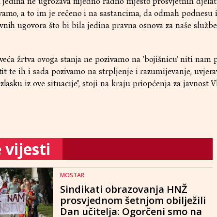
 i jedina ne ugrožava nijedno radno mjesto prosvjetnih djelat
vamo, a to im je rečeno i na sastancima, da odmah podnesu i
vnih ugovora što bi bila jedina pravna osnova za naše služb
jveća žrtva ovoga stanja ne pozivamo na 'bojišnicu' niti nam 
tit te ih i sada pozivamo na strpljenje i razumijevanje, uvjera
zlasku iz ove situacije", stoji na kraju priopćenja za javnost 
vijesti
MOSTAR
Sindikati obrazovanja HNŽ
prosvjednom šetnjom obilježili
Dan učitelja: Ogorčeni smo na