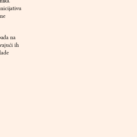
nika.
nicijativu
ene
pada na
vajući ih
Vlade