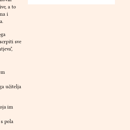
ve, a to
ma i
a.
oga
scrpiti sve
jeva",
jem
a učitelja
koja im
 s pola