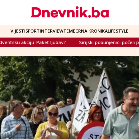
VIJESTI
SPORT
INTERVIEW
TEME
CRNA KRONIKA
LIFESTYLE
Sirijski pobunjenici počeli prodor u Hamu
Na Kupresu 