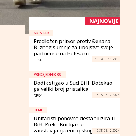
NAJNOVIJE
MOSTAR
Predložen pritvor protiv Đenana
Đ. zbog sumnje za ubojstvo svoje
partnerice na Bulevaru
13:19 05.12.2024.
FENA
PREDSJEDNIK RS
Dodik stigao u Sud BiH: Dočekao
ga veliki broj pristalica
13:15 05.12.2024.
DESK
TEME
Unitaristi ponovno destabiliziraju
BiH: Preko Kurtija do
zaustavljanja europskog puta
12:35 05.12.2024.