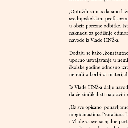
„Optužili su nas da smo la
srednjoškolskim profesorim
u obzir porezne odbitke. Ist
naknadu za godišnje odmore,
navode iz Vlade HNŽ-a.
Dodaju se kako „konstantno 
uporno ustrajavanje u nemi
školske godine odnosno izra
ne radi o borbi za materij
Iz Vlade HNŽ-a dalje navode
da će sindikalisti napraviti
„Uz sve opisano, ponavljam
mogućnostima Proračuna HN
i Vlade za sve socijalne par