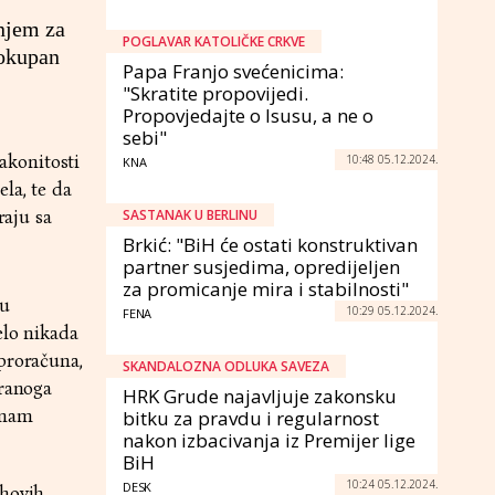
njem za
POGLAVAR KATOLIČKE CRKVE
lokupan
Papa Franjo svećenicima:
"Skratite propovijedi.
Propovjedajte o Isusu, a ne o
sebi"
akonitosti
10:48 05.12.2024.
KNA
la, te da
raju sa
SASTANAK U BERLINU
Brkić: "BiH će ostati konstruktivan
partner susjedima, opredijeljen
za promicanje mira i stabilnosti"
đu
10:29 05.12.2024.
FENA
elo nikada
proračuna,
SKANDALOZNA ODLUKA SAVEZA
iranoga
HRK Grude najavljuje zakonsku
 nam
bitku za pravdu i regularnost
nakon izbacivanja iz Premijer lige
BiH
10:24 05.12.2024.
DESK
ihovih