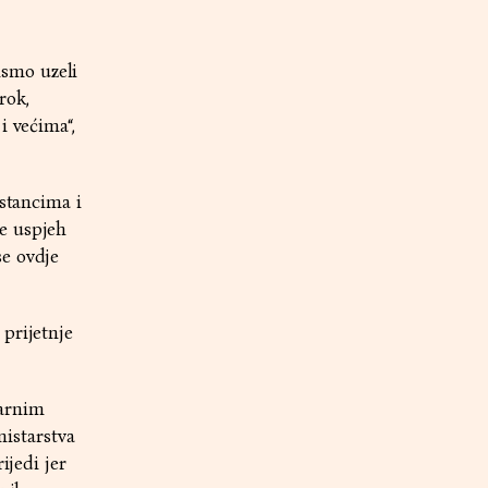
ismo uzeli
rok,
i većima“,
astancima i
e uspjeh
se ovdje
prijetnje
varnim
istarstva
ijedi jer