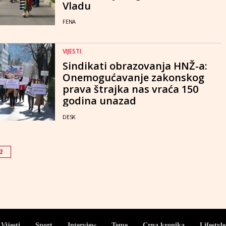
Vladu
FENA
VIJESTI
Sindikati obrazovanja HNŽ-a:
Onemogućavanje zakonskog
prava štrajka nas vraća 150
godina unazad
DESK
ž
Vijesti
Sport
Interview
Teme
Crna kronika
Lifestyle