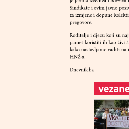
je jedina izvediva i održiva
Sindikate i ovim javno pozi
za izmjene i dopune kolekti
pregovore.
Roditelje i djecu koji su na
pamet koristiti ih kao živi š
kako nastavljamo raditi na i
HNŽ-a.
Dnevnik.ba
vezane 