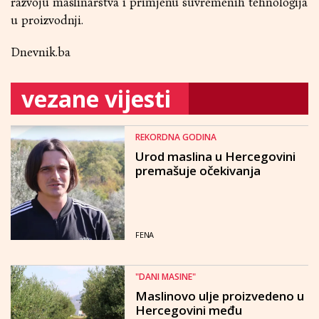
razvoju maslinarstva i primjenu suvremenih tehnologija
u proizvodnji.
Dnevnik.ba
vezane vijesti
REKORDNA GODINA
Urod maslina u Hercegovini
premašuje očekivanja
FENA
"DANI MASINE"
Maslinovo ulje proizvedeno u
Hercegovini među