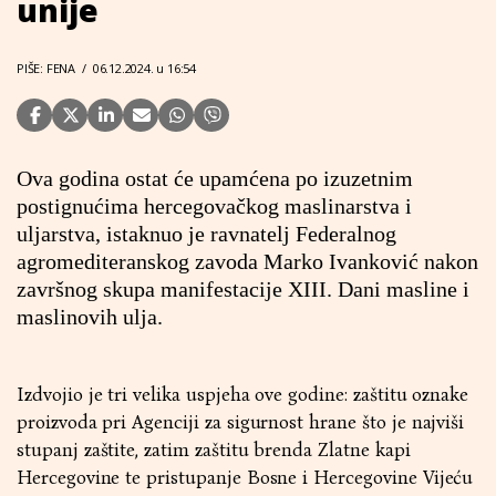
unije
PIŠE: FENA
/
06.12.2024. u 16:54
Ova godina ostat će upamćena po izuzetnim
postignućima hercegovačkog maslinarstva i
uljarstva, istaknuo je ravnatelj Federalnog
agromediteranskog zavoda Marko Ivanković nakon
završnog skupa manifestacije XIII. Dani masline i
maslinovih ulja.
Izdvojio je tri velika uspjeha ove godine: zaštitu oznake
proizvoda pri Agenciji za sigurnost hrane što je najviši
stupanj zaštite, zatim zaštitu brenda Zlatne kapi
Hercegovine te pristupanje Bosne i Hercegovine Vijeću