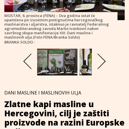
MOSTAR, 6. prosinca (FENA) – Ova godina ostat će
upamćena po izuzetnim postignućima hercegovačkog
maslinarstva i uljarstva, istaknuo je ravnatelj Federalnog
agromediteranskog zavoda Marko Ivanković nakon
završnog skupa manifestacije XIII. Dani masline i
maslinovih ulja.(Foto FENA/Branka Soldo)
BRANKA SOLDO -
DANI MASLINE I MASLINOVIH ULJA
Zlatne kapi masline u
Hercegovini, cilj je zaštiti
proizvode na razini Europske