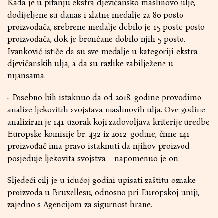
Kada je u pitanju ekstra djevičansko maslinovo ulje,
dodijeljene su danas i zlatne medalje za 80 posto
proizvođača, srebrene medalje dobilo je 15 posto posto
proizvođača, dok je brončane dobilo njih 5 posto.
Ivanković ističe da su sve medalje u kategoriji ekstra
djevičanskih ulja, a da su razlike zabilježene u
nijansama.
- Posebno bih istaknuo da od 2018. godine provodimo
analize ljekovitih svojstava maslinovih ulja. Ove godine
analiziran je 141 uzorak koji zadovoljava kriterije uredbe
Europske komisije br. 432 iz 2012. godine, čime 141
proizvođač ima pravo istaknuti da njihov proizvod
posjeduje ljekovita svojstva – napomenuo je on.
Sljedeći cilj je u idućoj godini upisati zaštitu oznake
proizvoda u Bruxellesu, odnosno pri Europskoj uniji,
zajedno s Agencijom za sigurnost hrane.