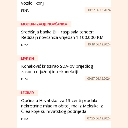
vozilo i konji
10:22 06.12.2024.
FENA
MODERNIZACIJE NOVČANICA
Središnja banka BiH raspisala tender:
Redizajn novčanica vrijedan 1.100.000 KM
10:18 06.12.2024.
DESK
MVP BIH
Konaković kritizirao SDA-ov prijedlog
zakona o južnoj interkonekciji
09:57 06.12.2024.
DESK
LEGRAD
Općina u Hrvatskoj za 13 centi prodala
nekretnine mladim obiteljima iz Meksika iz
Čilea koje su hrvatskog podrijetla
07:55 06.12.2024.
HINA