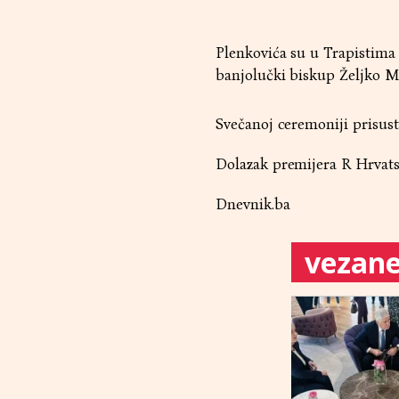
Plenkovića su u Trapistima 
banjolučki biskup Željko Ma
Svečanoj ceremoniji prisus
Dolazak premijera R Hrvats
Dnevnik.ba
vezane 