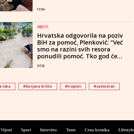
FENA
VIJESTI
Hrvatska odgovorila na poziv
BiH za pomoć, Plenković: "Već
smo na razini svih resora
ponudili pomoć. Tko god će
moći, pomoći će
DESK
a luka
#borjana krišto
#trapisti
#samostan
Vijesti
Sport
Interview
Teme
Crna kronika
Lifestyle