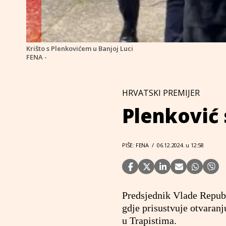
Krišto s Plenkovićem u Banjoj Luci
FENA -
HRVATSKI PREMIJER
Plenković 
PIŠE: FENA
/
06.12.2024. u 12:58
Predsjednik Vlade Republ
gdje prisustvuje otvaran
u Trapistima.