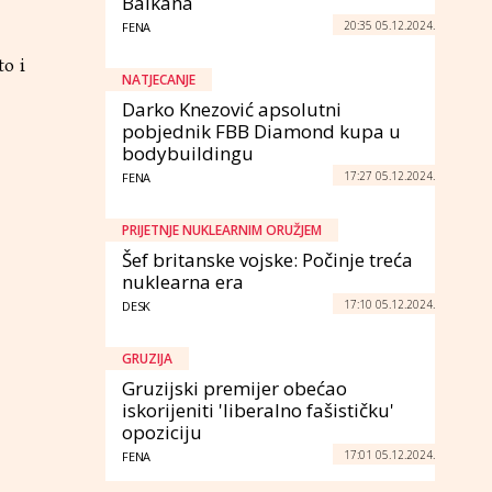
Balkana
20:35 05.12.2024.
FENA
o i
NATJECANJE
Darko Knezović apsolutni
pobjednik FBB Diamond kupa u
bodybuildingu
17:27 05.12.2024.
FENA
PRIJETNJE NUKLEARNIM ORUŽJEM
Šef britanske vojske: Počinje treća
nuklearna era
17:10 05.12.2024.
DESK
GRUZIJA
Gruzijski premijer obećao
iskorijeniti 'liberalno fašističku'
opoziciju
17:01 05.12.2024.
FENA