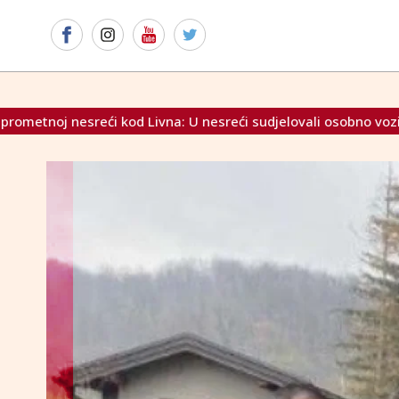
na: U nesreći sudjelovali osobno vozilo i konji
Središnja 