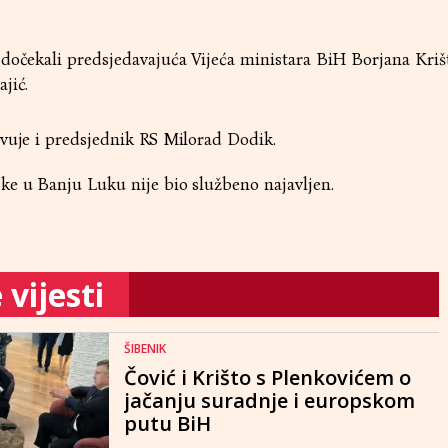
dočekali predsjedavajuća Vijeća ministara BiH Borjana Krišt
jić.
tvuje i predsjednik RS Milorad Dodik.
ke u Banju Luku nije bio službeno najavljen.
vijesti
ŠIBENIK
Čović i Krišto s Plenkovićem o
jačanju suradnje i europskom
putu BiH