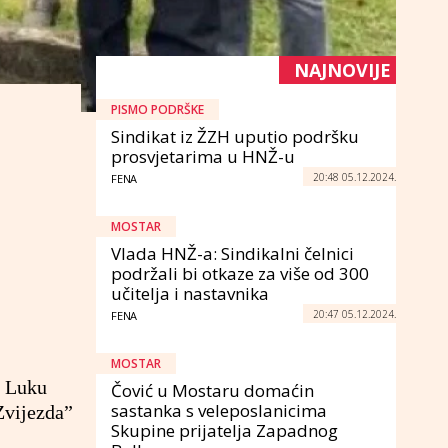
NAJNOVIJE
PISMO PODRŠKE
Sindikat iz ŽZH uputio podršku
prosvjetarima u HNŽ-u
20:48 05.12.2024.
FENA
MOSTAR
Vlada HNŽ-a: Sindikalni čelnici
podržali bi otkaze za više od 300
učitelja i nastavnika
20:47 05.12.2024.
FENA
MOSTAR
u Luku
Čović u Mostaru domaćin
sastanka s veleposlanicima
Zvijezda”
Skupine prijatelja Zapadnog