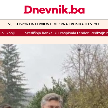
VIJESTI
SPORT
INTERVIEW
TEME
CRNA KRONIKA
LIFESTYLE
banka BiH raspisala tender: Redizajn novčanica vrijedan 1.100