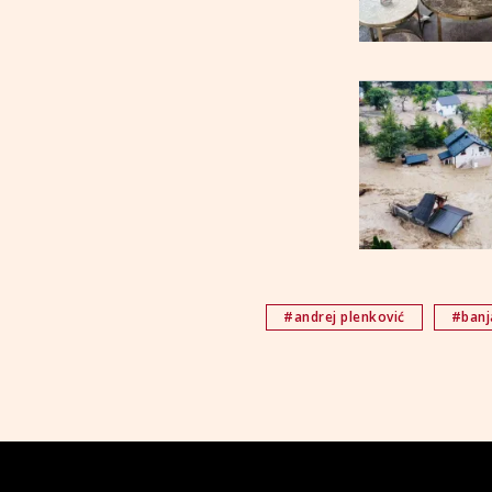
#andrej plenković
#banj