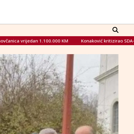
.000 KM
Konaković kritizirao SDA-ov prijedlog zakona o juž