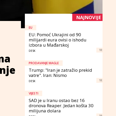
NAJNOVIJE
EU
EU: Pomoć Ukrajini od 90
milijardi eura ovisi o ishodu
izbora u Mađarskoj
18:
DESK
 na
PRODAVANJE MAGLE
enje
Trump: "Iran je zatražio prekid
vatre". Iran: Nismo
18:
DESK
VIJESTI
SAD je u Iranu ostao bez 16
dronova Reaper. Jedan košta 30
milijuna dolara
18: