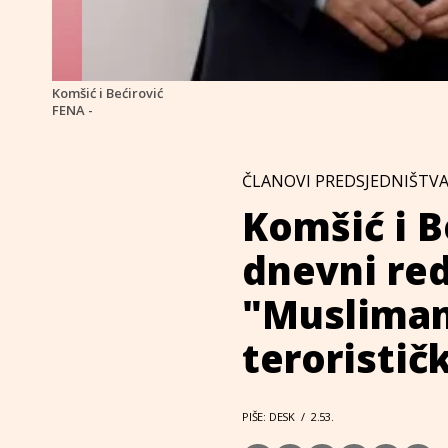
Komšić i Bećirović
FENA -
ČLANOVI PREDSJEDNIŠTVA
Komšić i B
dnevni red
"Musliman
teroristi
PIŠE: DESK
/
2.53.