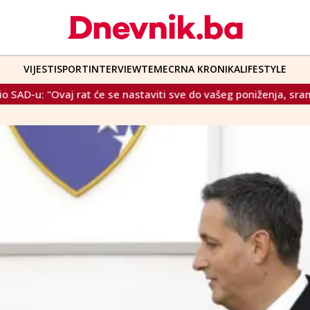
VIJESTI
SPORT
INTERVIEW
TEME
CRNA KRONIKA
LIFESTYLE
viti sve do vašeg poniženja, sramote, trajnog i sigurnog kajanj