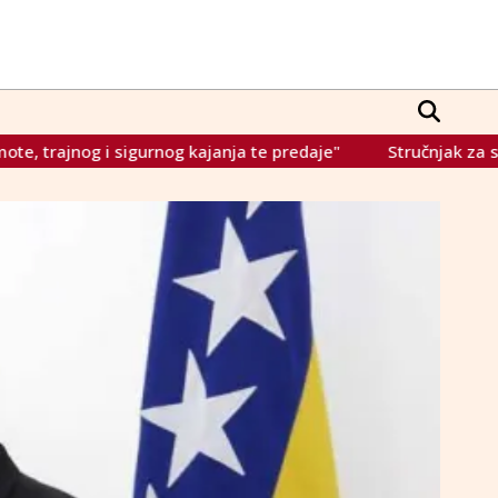
a te predaje"
Stručnjak za sigurnost: "Dolazak američkog ra