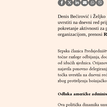
Denis Bećirović i Željko
uvrstiti na dnevni red pr
pokretanje aktivnosti za
organizacijom, prenosi
R
Srpska članica Predsjedništ
točne razloge odbijanja, do
od idućih sjednica. Cvijanov
najavila ponovno delegiranj
točka uvrstila na dnevni re
zbog protivljenja bošnjačko
Odluka američke adminis
Ova politička dinamika unu