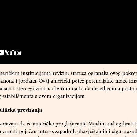
ričkim institucijama reviziju statusa ogranaka ovog pokre
anona i Jordana. Ovaj američki potez potencijalno može ima
osnu i Hercegovinu, s obzirom na to da desetljećima postoje
g establišmenta s ovom organizacijom.
litička previranja
ozoravaju da će američko proglašavanje Muslimanskog bratst
 značiti pojačan interes zapadnih obavještajnih i sigurnosni