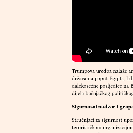
Trumpova uredba nalaže ame
državama poput Egipta, Lib
dalekosežne posljedice na B
dijela bošnjačkog političko
Sigurnosni nadzor i geopo
Stručnjaci za sigurnost up
terorističkom organizacijom