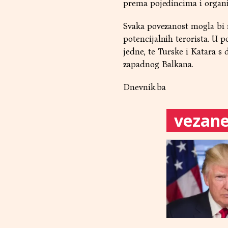
prema pojedincima i organi
Svaka povezanost mogla bi 
potencijalnih terorista. U p
jedne, te Turske i Katara s
zapadnog Balkana.
Dnevnik.ba
vezane 