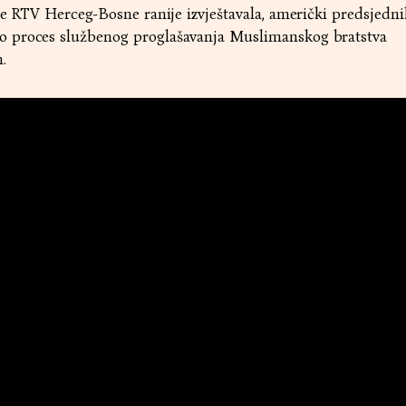
je RTV Herceg-Bosne ranije izvještavala, američki predsjedn
 proces službenog proglašavanja Muslimanskog bratstva
m.