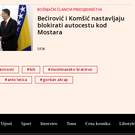
BOŠNJAČKI ČLANOVI PREDSJEDNIŠTVA
Bećirović i Komšić nastavljaju
blokirati autocestu kod
Mostara
DESK
ećirović
#bih
#muslimansko bratstvo
#ante letica
#gordan akrap
Vijesti
Sport
Interview
Teme
Crna kronika
Lifestyle