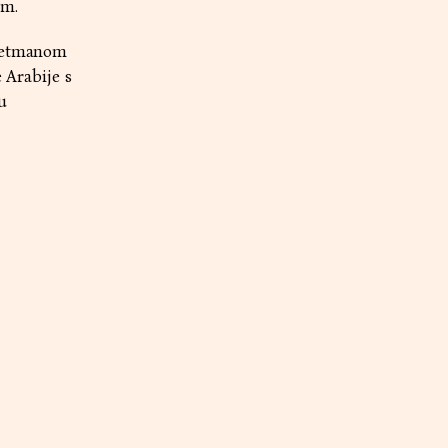
om.
tretmanom
 Arabije s
u