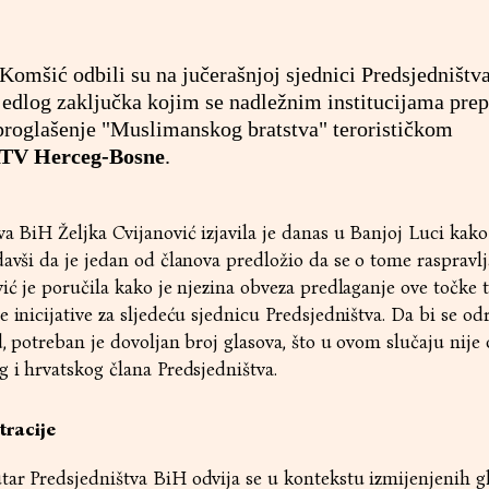
 Komšić odbili su na jučerašnjoj sjednici Predsjedništv
ijedlog zaključka kojim se nadležnim institucijama pre
 proglašenje "Muslimanskog bratstva" terorističkom
TV Herceg-Bosne
.
va BiH Željka Cvijanović izjavila je danas u Banjoj Luci kako
davši da je jedan od članova predložio da se o tome raspravl
ić je poručila kako je njezina obveza predlaganje ove točke t
e inicijative za sljedeću sjednicu Predsjedništva. Da bi se o
d, potreban je dovoljan broj glasova, što u ovom slučaju nije
g i hrvatskog člana Predsjedništva.
tracije
tar Predsjedništva BiH odvija se u kontekstu izmijenjenih g