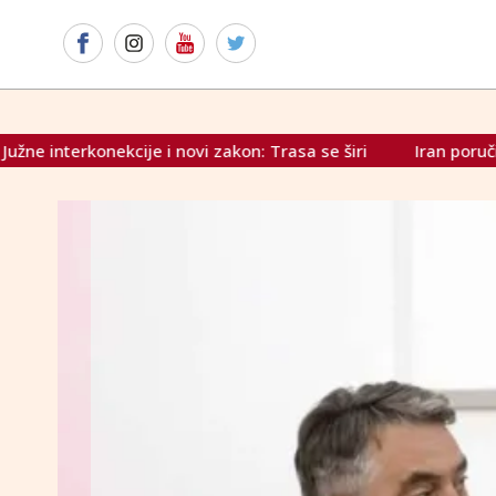
on: Trasa se širi
Iran poručio SAD-u: "Ovaj rat će se nasta