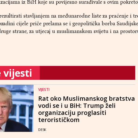
zacijama iz BiH koje su povijesno surađivale s ovim pokret
rezultirati stavljanjem na međunarodne liste za praćenje i 
ozadini cijele priče prelama se i geopolitička borba Saudijske
 druge strane, za utjecaj u muslimanskom svijetu i na prostor
vijesti
VIJESTI
Rat oko Muslimanskog bratstva
vodi se i u BiH: Trump želi
organizaciju proglasiti
terorističkom
DESK