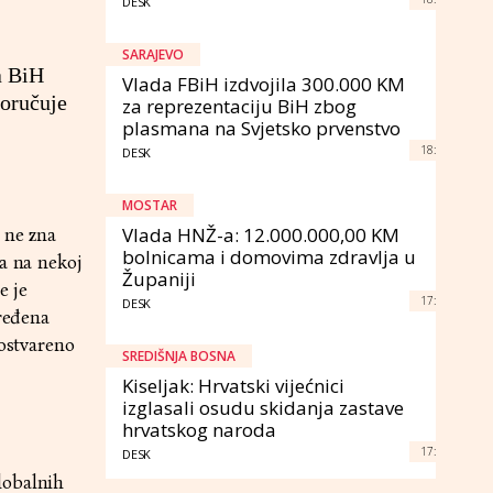
DESK
SARAJEVO
a BiH
Vlada FBiH izdvojila 300.000 KM
poručuje
za reprezentaciju BiH zbog
plasmana na Svjetsko prvenstvo
18:
DESK
MOSTAR
Vlada HNŽ-a: 12.000.000,00 KM
 ne zna
bolnicama i domovima zdravlja u
ja na nekoj
Županiji
e je
17:
DESK
dređena
 ostvareno
SREDIŠNJA BOSNA
Kiseljak: Hrvatski vijećnici
izglasali osudu skidanja zastave
hrvatskog naroda
17:
DESK
lobalnih