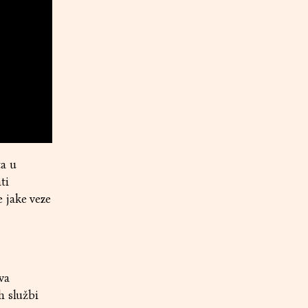
ta u
ti
 jake veze
va
h službi